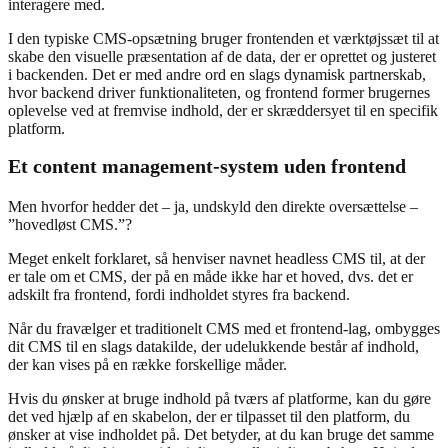
interagere med.
I den typiske CMS-opsætning bruger frontenden et værktøjssæt til at
skabe den visuelle præsentation af de data, der er oprettet og justeret
i backenden. Det er med andre ord en slags dynamisk partnerskab,
hvor backend driver funktionaliteten, og frontend former brugernes
oplevelse ved at fremvise indhold, der er skræddersyet til en specifik
platform.
Et content management-system uden frontend
Men hvorfor hedder det – ja, undskyld den direkte oversættelse –
”hovedløst CMS.”?
Meget enkelt forklaret, så henviser navnet headless CMS til, at der
er tale om et CMS, der på en måde ikke har et hoved, dvs. det er
adskilt fra frontend, fordi indholdet styres fra backend.
Når du fravælger et traditionelt CMS med et frontend-lag, ombygges
dit CMS til en slags datakilde, der udelukkende består af indhold,
der kan vises på en række forskellige måder.
Hvis du ønsker at bruge indhold på tværs af platforme, kan du gøre
det ved hjælp af en skabelon, der er tilpasset til den platform, du
ønsker at vise indholdet på. Det betyder, at du kan bruge det samme