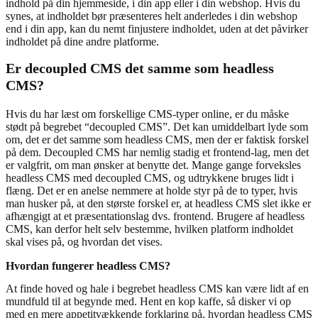
indhold på din hjemmeside, i din app eller i din webshop. Hvis du
synes, at indholdet bør præsenteres helt anderledes i din webshop
end i din app, kan du nemt finjustere indholdet, uden at det påvirker
indholdet på dine andre platforme.
Er decoupled CMS det samme som headless
CMS?
Hvis du har læst om forskellige CMS-typer online, er du måske
stødt på begrebet “decoupled CMS”. Det kan umiddelbart lyde som
om, det er det samme som headless CMS, men der er faktisk forskel
på dem. Decoupled CMS har nemlig stadig et frontend-lag, men det
er valgfrit, om man ønsker at benytte det. Mange gange forveksles
headless CMS med decoupled CMS, og udtrykkene bruges lidt i
flæng. Det er en anelse nemmere at holde styr på de to typer, hvis
man husker på, at den største forskel er, at headless CMS slet ikke er
afhængigt at et præsentationslag dvs. frontend. Brugere af headless
CMS, kan derfor helt selv bestemme, hvilken platform indholdet
skal vises på, og hvordan det vises.
Hvordan fungerer headless CMS?
At finde hoved og hale i begrebet headless CMS kan være lidt af en
mundfuld til at begynde med. Hent en kop kaffe, så disker vi op
med en mere appetitvækkende forklaring på, hvordan headless CMS