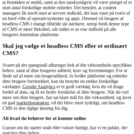
at fremtiden er mobil, samt at den sandsynligvis vil være præget af et
stort antal forskellige mobile enheder. Det betyder, at content
managers får travlt med at servere indhold, der kan vises på tværs af
en bred vifte af operativsystemer og apps. Dermed vil brugere af
headless CMS i mange tilfælde stå stærkere, netop fordi denne type
af CMS er mere fleksibel, når målet er at vise indhold på alle
brugeres foretrukne platforme.
Skal jeg vælge et headless CMS eller et ordinært
CMS?
Svaret på det spørgsmål afhænger helt af din virksomheds specifikke
behov, samt af dine brugeres adfærd, krav og forventninger. For at
finde ud af mere om brugeradfærd, fx hvilke platforme og enheder
dine brugere foretrækker, kan du benytte en række forskellige
værktøjer.
Google Analytics
er et godt værktøj, hvis du vil drage
fordel af data, og få en bedre forståelse af dine brugere. Når du ved
mere om dine brugere, har sat klare mål for din virksomhed, og lavet
en god
marketingstrategi
, vil det blive mere tydeligt, om headless
CMS er den rigtige løsning for dig.
Alt hvad du behøver for at komme online
Uanset om du starter småt eller vokser hurtigt, har vi en pakke, der
matcher dine behov.