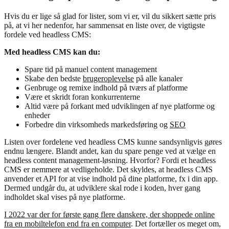
Hvis du er lige så glad for lister, som vi er, vil du sikkert sætte pris
på, at vi her nedenfor, har sammensat en liste over, de vigtigste
fordele ved headless CMS:
Med headless CMS kan du:
Spare tid på manuel content management
Skabe den bedste
brugeroplevelse
på alle kanaler
Genbruge og remixe indhold på tværs af platforme
Være et skridt foran konkurrenterne
Altid være på forkant med udviklingen af nye platforme og
enheder
Forbedre din virksomheds markedsføring og
SEO
Listen over fordelene ved headless CMS kunne sandsynligvis gøres
endnu længere. Blandt andet, kan du spare penge ved at vælge en
headless content management-løsning. Hvorfor? Fordi et headless
CMS er nemmere at vedligeholde. Det skyldes, at headless CMS
anvender et API for at vise indhold på dine platforme, fx i din app.
Dermed undgår du, at udviklere skal rode i koden, hver gang
indholdet skal vises på nye platforme.
I 2022 var der for første gang flere danskere, der shoppede online
fra en mobiltelefon end fra en computer
. Det fortæller os meget om,