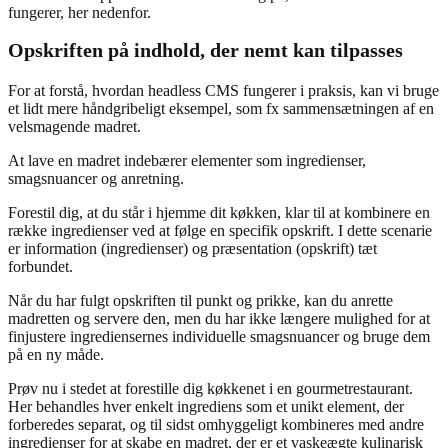
fungerer, her nedenfor.
Opskriften på indhold, der nemt kan tilpasses
For at forstå, hvordan headless CMS fungerer i praksis, kan vi bruge
et lidt mere håndgribeligt eksempel, som fx sammensætningen af en
velsmagende madret.
At lave en madret indebærer elementer som ingredienser,
smagsnuancer og anretning.
Forestil dig, at du står i hjemme dit køkken, klar til at kombinere en
række ingredienser ved at følge en specifik opskrift. I dette scenarie
er information (ingredienser) og præsentation (opskrift) tæt
forbundet.
Når du har fulgt opskriften til punkt og prikke, kan du anrette
madretten og servere den, men du har ikke længere mulighed for at
finjustere ingrediensernes individuelle smagsnuancer og bruge dem
på en ny måde.
Prøv nu i stedet at forestille dig køkkenet i en gourmetrestaurant.
Her behandles hver enkelt ingrediens som et unikt element, der
forberedes separat, og til sidst omhyggeligt kombineres med andre
ingredienser for at skabe en madret, der er et vaskeægte kulinarisk