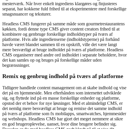
mesterværk. Når hver enkelt ingrediens klargøres og finjusteres
separat, har kokkene fuld frihed til at eksperimentere med forskellige
smagsnuancer og teksturer.
Headless CMS fungerer på samme måde som gourmetrestaurantens
køkken, fordi denne type CMS giver content creators frihed til at
kombinere og genbruge forskellige indholdstyper på tværs af
platforme. Hvis alle ingredienserne (indholdstyperne) på forhånd
havde været blandet sammen til en opskrift, ville det være langt
mere besværligt at bruge indholdet på tværs af platforme. Headless
CMS organiserer med andre ord indholdet i separate beholdere, hvor
det kan samles op og bruges på forskellige måder uden
begrænsninger.
Remix og genbrug indhold på tværs af platforme
Tidligere handlede content management om at skabe indhold og vise
det på en hjemmeside. Men efterhånden som internettet udviklede
sig, og flyttede ind på en masse forskellige enheder og platforme,
opstod der et behov for nye løsninger. Med et almindeligt CMS, er
det nemlig mere besværligt at bruge og remixe det samme indhold
på tværs af platforme som fx mobilapps, smartwatches, hjemmesider
og webshops. Headless CMS har gjort det meget nemmere at sikre
en god brugeroplevelse, uanset, hvor dine brugere befinder sig.