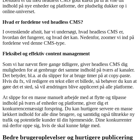
Desuden er du med headless CMS godt klædt på til at vise dit
indhold på nye enheder og platforme, der pludselig dukker op i
online-universet.
Hvad er fordelene ved headless CMS?
I ovenstående afsnit, har vi undersøgt, hvad headless CMS er,
hvordan det fungerer, og hvad det kan. Nedenfor, zoomer vi ind på
fordelene ved denne CMS-type.
Fleksibel og effektiv content management
Som vi har nævnt flere gange tidligere, giver headless CMS dig
muligheden for at genbruge det samme indhold på tværs af kanaler.
Det betyder, bl.a. at du slipper for at bruge timer på at copy-paste.
Hvis du fx, vil redigere en tekst eller et billede, så behøver du kun at
gøre det et sted, så vil ændringen blive appliceret på alle platforme.
At slippe for en masse manuelt arbejde med at flytte og tilpasse
indhold på tværs af enheder og platforme, giver dig et
konkurrencemæssigt forspring. Du kan hurtigere servere en masse
lækkert indhold for alle dine brugere, og samtidig også tiltrække ny
trafik og potentielle kunder til din hjemmeside. Dine konkurrenter
må derfor oppe sig, hvis de skal kunne følge med.
Bedre brugeroplevelser og hurtigere publicering