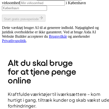
virksomhed
i
København
Start gratis prøveperiode
Dette værktøj bruger AI til at generere indhold. Nøjagtighed og
juridisk overholdelse er ikke garanteret. Ved at bruge Aida AI
Website Builder accepterer du
Brugsvilkår
og anerkender
Privatlivspolitik
.
Alt du skal bruge 
for at tjene penge 
online
Kraftfulde værktøjer til iværksættere – kom
hurtigt i gang, tiltræk kunder og skab vækst ud
forhindringer.