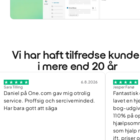
Vi har haft tilfredse kunde
i mere end 20 år
6.8.2026
g
Jesper Fanø
på One.com gav mig otrolig
Fantastisk og hurtig 
. Proffsig och serciveminded.
lavet en hjemmeside 
a gott att säga
bog-udgivelse og 
110% på opgaven. 
hjælpsomme medarb
som hjalp med at få
ift. priser osv. Og 