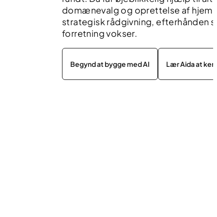
domænevalg og oprettelse af hjemm
strategisk rådgivning, efterhånden 
forretning vokser.
Begynd at bygge med AI
Lær Aida at ke