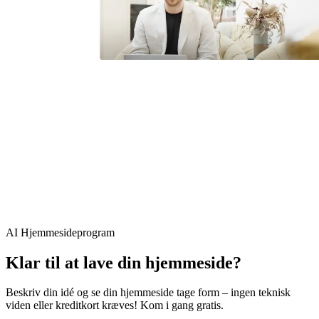
Det bedste for os, der ikke er tech-
AI Hjemmesideprogram
eksperter eller programmører, er, at
vi slet ikke behøver at tænke på det
Klar til at lave din hjemmeside?
tekniske.
Beskriv din idé og se din hjemmeside tage form – ingen teknisk
viden eller kreditkort kræves! Kom i gang gratis.