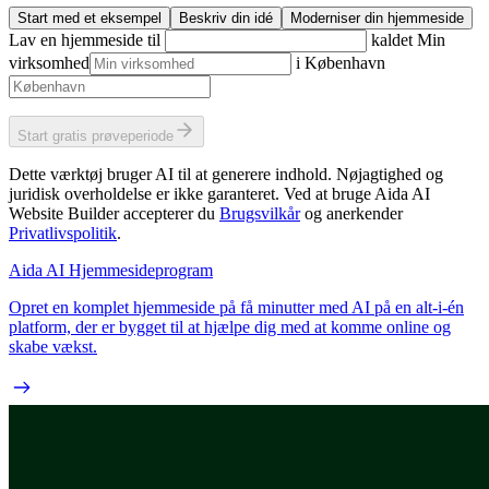
Start med et eksempel
Beskriv din idé
Moderniser din hjemmeside
Lav en hjemmeside til
kaldet
Min
virksomhed
i
København
Start gratis prøveperiode
Dette værktøj bruger AI til at generere indhold. Nøjagtighed og
juridisk overholdelse er ikke garanteret. Ved at bruge Aida AI
Website Builder accepterer du
Brugsvilkår
og anerkender
Privatlivspolitik
.
Aida AI Hjemmesideprogram
Opret en komplet hjemmeside på få minutter med AI på en alt-i-én
platform, der er bygget til at hjælpe dig med at komme online og
skabe vækst.
Johan Ekman, grundlægger af Bokföringskompaniet, Sverige