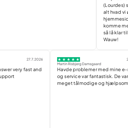
(Lourdes) som fuld
alt hvad vi ønskede 
hjemmeside. Og hur
komme med forslag t
så lå klar til genn
Wauw!
27.7.2026
27.7.2026
Martin Risbjerg Damsgaard
 fast and
Havde problemer med mine e-mails,
og service var fantastisk. De var
meget tålmodige og hjælpsomme.