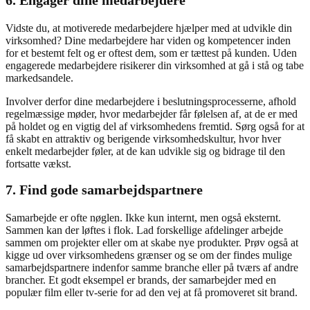
6. Engager dine medarbejdere
Vidste du, at motiverede medarbejdere hjælper med at udvikle din
virksomhed? Dine medarbejdere har viden og kompetencer inden
for et bestemt felt og er oftest dem, som er tættest på kunden. Uden
engagerede medarbejdere risikerer din virksomhed at gå i stå og tabe
markedsandele.
Involver derfor dine medarbejdere i beslutningsprocesserne, afhold
regelmæssige møder, hvor medarbejder får følelsen af, at de er med
på holdet og en vigtig del af virksomhedens fremtid. Sørg også for at
få skabt en attraktiv og berigende virksomhedskultur, hvor hver
enkelt medarbejder føler, at de kan udvikle sig og bidrage til den
fortsatte vækst.
7. Find gode samarbejdspartnere
Samarbejde er ofte nøglen. Ikke kun internt, men også eksternt.
Sammen kan der løftes i flok. Lad forskellige afdelinger arbejde
sammen om projekter eller om at skabe nye produkter. Prøv også at
kigge ud over virksomhedens grænser og se om der findes mulige
samarbejdspartnere indenfor samme branche eller på tværs af andre
brancher. Et godt eksempel er brands, der samarbejder med en
populær film eller tv-serie for ad den vej at få promoveret sit brand.