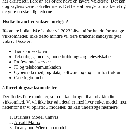
har eksisteret i flere år, ses oftere have en lavere vækstrate. Det kan
dog sagtens være 5% eller mere. Det hele afhænger af markedet og
de ydre omstændighederne.
Hvilke brancher vokser hurtigst?
Ifølge tre hollandske banker
vil 2023 blive udfordrende for mange
virksomheder. Ikke desto mindre vil flere brancher sandsynligvis
vokse. Disse er:
Transportsektoren
Teknologi-, medie-, underholdnings- og teleselskaber
Professionel service
IT og telekommunikation
Cybersikkerhed, big data, software og digital infrastruktur
Cateringbranchen
5 forretningsvækstmodeller
Der findes flere modeller, som du kan bruge til at udvikle din
virksomhed. Vi vil ikke her gå i detaljer med hver enkel model, men
nedenfor har vi oplistet 5 modeller, du kan undersøge nærmere:
Business Model Canvas
Ansoff Matrix
Treacy and Wiersema model