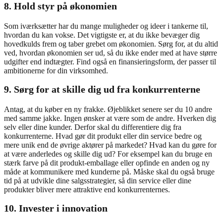
8. Hold styr på økonomien
Som iværksætter har du mange muligheder og ideer i tankerne til,
hvordan du kan vokse. Det vigtigste er, at du ikke bevæger dig
hovedkulds frem og taber grebet om økonomien. Sørg for, at du altid
ved, hvordan økonomien ser ud, så du ikke ender med at have større
udgifter end indtægter. Find også en finansieringsform, der passer til
ambitionerne for din virksomhed.
9. Sørg for at skille dig ud fra konkurrenterne
Antag, at du køber en ny frakke. Øjeblikket senere ser du 10 andre
med samme jakke. Ingen ønsker at være som de andre. Hverken dig
selv eller dine kunder. Derfor skal du differentiere dig fra
konkurrenterne. Hvad gør dit produkt eller din service bedre og
mere unik end de øvrige aktører på markedet? Hvad kan du gøre for
at være anderledes og skille dig ud? For eksempel kan du bruge en
stærk farve på dit produkt-emballage eller opfinde en anden og ny
måde at kommunikere med kunderne på. Måske skal du også bruge
tid på at udvikle dine salgsstrategier, så din service eller dine
produkter bliver mere attraktive end konkurrenternes.
10. Invester i innovation