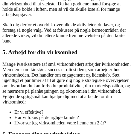
din virksomhed til at vækste. Du kan godt ene mand forsøge at
holde alle bolde i luften, men så vil du skulle løse al for mange
arbejdsopgaver.
Skab dig derfor et overblik over alle de aktiviteter, du laver, og
foretag så nogle valg. Ved at fokusere på nogle kerneområder, der
allerede virker, vil du lettere kunne fremme væksten på den korte
bane.
5. Arbejd for din virksomhed
Mange iværksættere (af små virksomheder) arbejder
i
virksomheden.
Men dem som får størst succes er oftest dem, som arbejder
for
virksomheden. Det handler om engagement og lidenskab. Sæt
ugentligt et par timer af til at gøre dig nogle strategiske overvejelser
om, hvordan du kan forbedre produktivitet, din markedsposition, og
se nærmere på planlægningen og økonomien i din virksomhed.
Følgende spørgsmål kan hjælpe dig med at arbejde for din
virksomhed:
Er vi effektive?
Har vi fokus på de rigtige kunder?
Hvor ser jeg virksomheden være henne om 2 år?