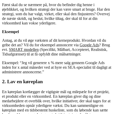
Først skal du se nærmere på, hvor du befinder dig henne i
øjeblikket, og hvilken strategi der kan være smart at bruge. Har den
strategi, som du har valgt, virket, eller skal den finjusteres? Overvej
de næste skridt, og beslut, hvilke tiltag, der skal til for at din
virksomhed kan vokse yderligere.
Eksempel
Antag, at du vil øge væksten af dit kerneprodukt. Hvordan vil du
gribe det an? Vil du for eksempel annoncere via
Google Ads
? Brug
evt.
SMART modellen
(Specifikt, Målbart, Accepteret, Realistisk,
Tidsafgrænset) til at få opfyldt dine målsætninger.
Eksempel: “Jeg vil generere x % mere salg gennem Google Ads
inden for x antal måneder ved at hyre en SEA-specialist til dagligt at
administrere annoncerne.”
2. Lav en køreplan
En køreplan kortlægger de vigtigste mål og milepæle for et projekt,
et produkt eller en virksomhed. En køreplan giver dig og dine
medarbejdere et overblik over, hvilke initiativer, der skal tages for at
virksomheden opnår yderligere vækst. Du kan sammenligne en
køreplan med en tidsbestemt huskeliste, som du løbende kan sætte