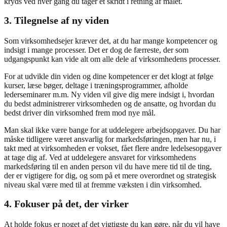
kryds ved hver gang du tager et skridt i retning af målet.
3. Tilegnelse af ny viden
Som virksomhedsejer kræver det, at du har mange kompetencer og
indsigt i mange processer. Det er dog de færreste, der som
udgangspunkt kan vide alt om alle dele af virksomhedens processer.
For at udvikle din viden og dine kompetencer er det klogt at følge
kurser, læse bøger, deltage i træningsprogrammer, afholde
lederseminarer m.m. Ny viden vil give dig mere indsigt i, hvordan
du bedst administrerer virksomheden og de ansatte, og hvordan du
bedst driver din virksomhed frem mod nye mål.
Man skal ikke være bange for at uddelegere arbejdsopgaver. Du har
måske tidligere været ansvarlig for markedsføringen, men har nu, i
takt med at virksomheden er vokset, fået flere andre ledelsesopgaver
at tage dig af. Ved at uddelegere ansvaret for virksomhedens
markedsføring til en anden person vil du have mere tid til de ting,
der er vigtigere for dig, og som på et mere overordnet og strategisk
niveau skal være med til at fremme væksten i din virksomhed.
4. Fokuser på det, der virker
At holde fokus er noget af det vigtigste du kan gøre, når du vil have