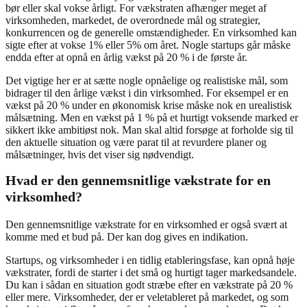
bør eller skal vokse årligt. For vækstraten afhænger meget af
virksomheden, markedet, de overordnede mål og strategier,
konkurrencen og de generelle omstændigheder. En virksomhed kan
sigte efter at vokse 1% eller 5% om året. Nogle startups går måske
endda efter at opnå en årlig vækst på 20 % i de første år.
Det vigtige her er at sætte nogle opnåelige og realistiske mål, som
bidrager til den årlige vækst i din virksomhed. For eksempel er en
vækst på 20 % under en økonomisk krise måske nok en urealistisk
målsætning. Men en vækst på 1 % på et hurtigt voksende marked er
sikkert ikke ambitiøst nok. Man skal altid forsøge at forholde sig til
den aktuelle situation og være parat til at revurdere planer og
målsætninger, hvis det viser sig nødvendigt.
Hvad er den gennemsnitlige vækstrate for en
virksomhed?
Den gennemsnitlige vækstrate for en virksomhed er også svært at
komme med et bud på. Der kan dog gives en indikation.
Startups, og virksomheder i en tidlig etableringsfase, kan opnå høje
vækstrater, fordi de starter i det små og hurtigt tager markedsandele.
Du kan i sådan en situation godt stræbe efter en vækstrate på 20 %
eller mere. Virksomheder, der er veletableret på markedet, og som