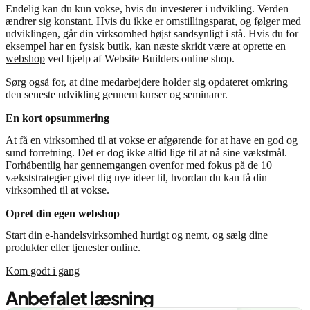
Endelig kan du kun vokse, hvis du investerer i udvikling. Verden
ændrer sig konstant. Hvis du ikke er omstillingsparat, og følger med
udviklingen, går din virksomhed højst sandsynligt i stå. Hvis du for
eksempel har en fysisk butik, kan næste skridt være at
oprette en
webshop
ved hjælp af Website Builders online shop.
Sørg også for, at dine medarbejdere holder sig opdateret omkring
den seneste udvikling gennem kurser og seminarer.
En kort opsummering
At få en virksomhed til at vokse er afgørende for at have en god og
sund forretning. Det er dog ikke altid lige til at nå sine vækstmål.
Forhåbentlig har gennemgangen ovenfor med fokus på de 10
vækststrategier givet dig nye ideer til, hvordan du kan få din
virksomhed til at vokse.
Opret din egen webshop
Start din e-handelsvirksomhed hurtigt og nemt, og sælg dine
produkter eller tjenester online.
Kom godt i gang
Anbefalet læsning