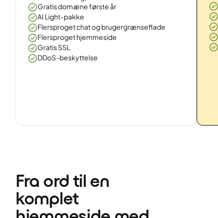
Gratis domæne første år
AI Light-pakke
Flersproget chat og brugergrænseflade
Flersproget hjemmeside
Gratis SSL
DDoS-beskyttelse
Fra ord til en 
komplet 
hjemmeside med 