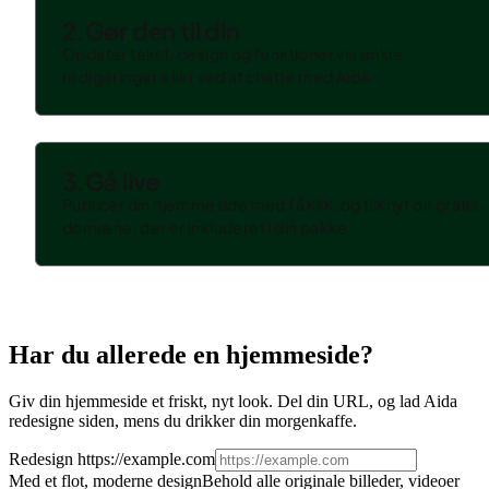
2.
Gør den til din
Opdater tekst, design og funktioner via enkle
redigeringer eller ved at chatte med Aida.
3.
Gå live
Publicér din hjemmeside med få klik, og tilknyt dit gratis
domæne, der er inkluderet i din pakke.
Har du allerede en hjemmeside?
Giv din hjemmeside et friskt, nyt look. Del din URL, og lad Aida
redesigne siden, mens du drikker din morgenkaffe.
Redesign
https://example.com
Med et flot, moderne design
Behold alle originale billeder, videoer