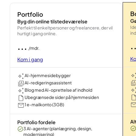
B
Portfolio
Gø
Byg din online tilstedeværelse
Id
Perfekt til enkeltpersoner og freelancere, der vil
in
hurtigt i gang online.
.
...
/mdr.
Ko
Kom i gang
AI-hjemmesidebygger
AI-redigeringsassistent
Blog med AI-oprettelse af indhold
Ubegrænsede sider på hjemmesiden
1 e-mailkonto (3GB)
Al
Portfolio fordele
3 AI-agenter (planlægning, design,
modernisering)