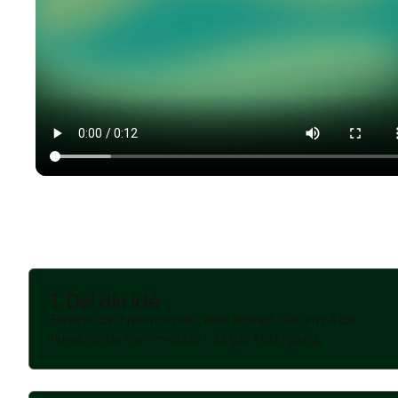
1.
Del din idé
Beskriv din hjemmeside, eller indtast URL'en på din
nuværende hjemmeside – så går Aida i gang.