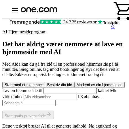
Fremragende
24.795 reviews on
0
AI Hjemmesideprogram
Det har aldrig været nemmere at lave en
hjemmeside med AI
Med Aida kan du gå fra idé til en professionel hjemmeside på få
minutter. Sælg online, tag imod bookinger og styr det hele ved at
chatte. Sikker europæisk hosting er inkluderet fra dag ét.
Start med et eksempel
Beskriv din idé
Moderniser din hjemmeside
Lav en hjemmeside til
kaldet
Min
virksomhed
i
København
Start gratis prøveperiode
Dette værktøj bruger AI til at generere indhold. Nøjagtighed og