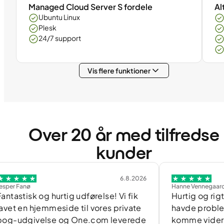
Managed Cloud Server S fordele
Al
Ubuntu Linux
Plesk
24/7 support
Vis flere funktioner
Over 20 år med tilfredse
kunder
6.8.2026
Hanne Vennegaard
k og hurtig udførelse! Vi fik
Hurtig og rigtig god 
 hjemmeside til vores private
havde problemer og 
ivelse og One.com leverede
komme videre med fl