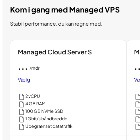
Kom i gang med Managed VPS
Stabil performance, du kan regne med.
Managed Cloud Server S
M
...
.
/mdr.
Vælg
V
2 vCPU
4 GB RAM
100 GB NVMe SSD
1 Gbit/s båndbredde
Ubegrænset datatrafik