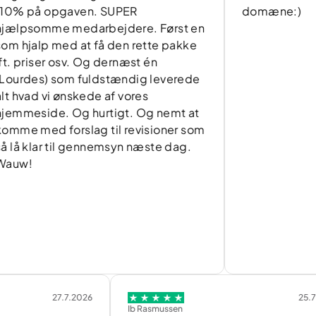
 opgaven. SUPER
domæne:)
mme medarbejdere. Først en
p med at få den rette pakke
ser osv. Og dernæst én
s) som fuldstændig leverede
 vi ønskede af vores
de. Og hurtigt. Og nemt at
d forslag til revisioner som
ar til gennemsyn næste dag.
27.7.2026
25.7.2026
Ib Rasmussen