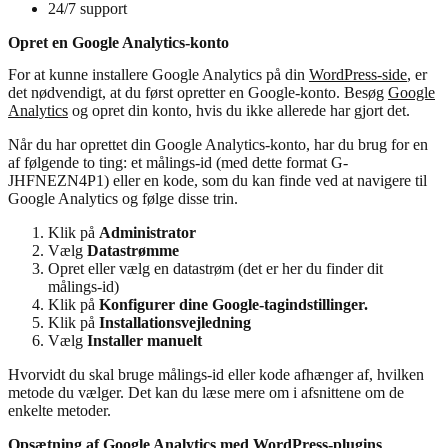
24/7 support
Opret en Google Analytics-konto
For at kunne installere Google Analytics på din
WordPress-side
, er
det nødvendigt, at du først opretter en Google-konto. Besøg
Google
Analytics
og opret din konto, hvis du ikke allerede har gjort det.
Når du har oprettet din Google Analytics-konto, har du brug for en
af følgende to ting: et målings-id (med dette format G-
JHFNEZN4P1) eller en kode, som du kan finde ved at navigere til
Google Analytics og følge disse trin.
Klik på
Administrator
Vælg
Datastrømme
Opret eller vælg en datastrøm (det er her du finder dit
målings-id)
Klik på
Konfigurer dine Google-tagindstillinger.
Klik på
Installationsvejledning
Vælg
Installer manuelt
Hvorvidt du skal bruge målings-id eller kode afhænger af, hvilken
metode du vælger. Det kan du læse mere om i afsnittene om de
enkelte metoder.
Opsætning af Google Analytics med WordPress-plugins