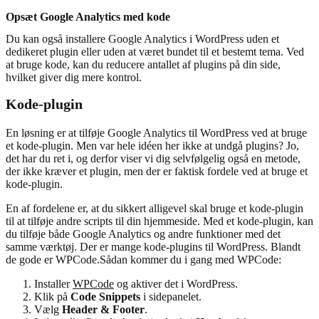
Opsæt Google Analytics med kode
Du kan også installere Google Analytics i WordPress uden et
dedikeret plugin eller uden at været bundet til et bestemt tema. Ved
at bruge kode, kan du reducere antallet af plugins på din side,
hvilket giver dig mere kontrol.
Kode-plugin
En løsning er at tilføje Google Analytics til WordPress ved at bruge
et kode-plugin. Men var hele idéen her ikke at undgå plugins? Jo,
det har du ret i, og derfor viser vi dig selvfølgelig også en metode,
der ikke kræver et plugin, men der er faktisk fordele ved at bruge et
kode-plugin.
En af fordelene er, at du sikkert alligevel skal bruge et kode-plugin
til at tilføje andre scripts til din hjemmeside. Med et kode-plugin, kan
du tilføje både Google Analytics og andre funktioner med det
samme værktøj. Der er mange kode-plugins til WordPress. Blandt
de gode er WPCode.Sådan kommer du i gang med WPCode:
Installer
WPCode
og aktiver det i WordPress.
Klik på
Code Snippets
i sidepanelet.
Vælg
Header & Footer
.