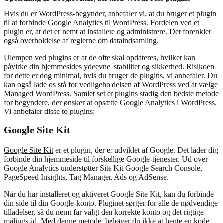
Hvis du er
WordPress-begynder
, anbefaler vi, at du bruger et plugin
til at forbinde Google Analytics til WordPress. Fordelen ved et
plugin er, at det er nemt at installere og administrere. Det forenkler
også overholdelse af reglerne om dataindsamling.
Ulempen ved plugins er at de ofte skal opdateres, hvilket kan
påvirke din hjemmesides ydeevne, stabilitet og sikkerhed. Risikoen
for dette er dog minimal, hvis du bruger de plugins, vi anbefaler. Du
kan også lade os stå for vedligeholdelsen af WordPress ved at vælge
Managed WordPress
. Samlet set er plugins stadig den bedste metode
for begyndere, der ønsker at opsætte Google Analytics i WordPress.
Vi anbefaler disse to plugins:
Google Site Kit
Google Site Kit
er et plugin, der er udviklet af Google. Det lader dig
forbinde din hjemmeside til forskellige Google-tjenester. Ud over
Google Analytics understøtter Site Kit Google Search Console,
PageSpeed ​​Insights, Tag Manager, Ads og AdSense.
Når du har installeret og aktiveret Google Site Kit, kan du forbinde
din side til din Google-konto. Pluginet sørger for alle de nødvendige
tilladelser, så du nemt får valgt den korrekte konto og det rigtige
målings-id. Med denne metode, behøver du ikke at hente en kode