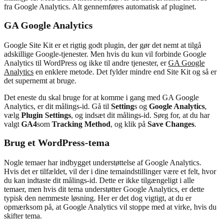
fra Google Analytics. Alt gennemføres automatisk af pluginet.
GA Google Analytics
Google Site Kit er et rigtig godt plugin, der gør det nemt at tilgå
adskillige Google-tjenester. Men hvis du kun vil forbinde Google
Analytics til WordPress og ikke til andre tjenester, er
GA Google
Analytics
en enklere metode. Det fylder mindre end Site Kit og så er
det supernemt at bruge.
Det eneste du skal bruge for at komme i gang med GA Google
Analytics, er dit målings-id. Gå til
Setting
s og
Google Analytics
,
vælg
Plugin Settings
, og indsæt dit målings-id. Sørg for, at du har
valgt
GA4
som
Tracking Method
, og klik på
Save Changes
.
Brug et WordPress-tema
Nogle temaer har indbygget understøttelse af Google Analytics.
Hvis det er tilfældet, vil der i dine temaindstillinger være et felt, hvor
du kan indtaste dit målings-id. Dette er ikke tilgængeligt i alle
temaer, men hvis dit tema understøtter Google Analytics, er dette
typisk den nemmeste løsning. Her er det dog vigtigt, at du er
opmærksom på, at Google Analytics vil stoppe med at virke, hvis du
skifter tema.