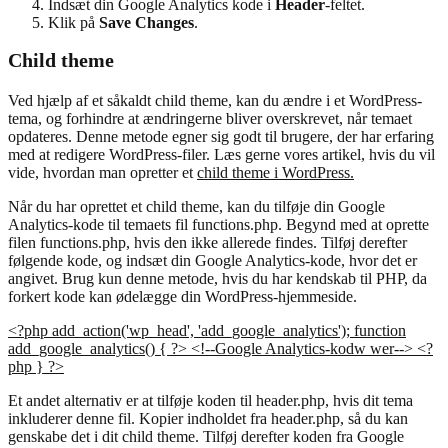
Indsæt din Google Analytics kode i
Header
-feltet.
Klik på
Save Changes
.
Child theme
Ved hjælp af et såkaldt child theme, kan du ændre i et WordPress-
tema, og forhindre at ændringerne bliver overskrevet, når temaet
opdateres. Denne metode egner sig godt til brugere, der har erfaring
med at redigere WordPress-filer. Læs gerne vores artikel, hvis du vil
vide, hvordan man opretter et
child theme i WordPress.
Når du har oprettet et child theme, kan du tilføje din Google
Analytics-kode til temaets fil functions.php. Begynd med at oprette
filen functions.php, hvis den ikke allerede findes. Tilføj derefter
følgende kode, og indsæt din Google Analytics-kode, hvor det er
angivet. Brug kun denne metode, hvis du har kendskab til PHP, da
forkert kode kan ødelægge din WordPress-hjemmeside.
<?php add_action('wp_head', 'add_google_analytics'); function
add_google_analytics() { ?> <!--Google Analytics-kodw wer--> <?
php } ?>
Et andet alternativ er at tilføje koden til header.php, hvis dit tema
inkluderer denne fil. Kopier indholdet fra header.php, så du kan
genskabe det i dit child theme. Tilføj derefter koden fra Google