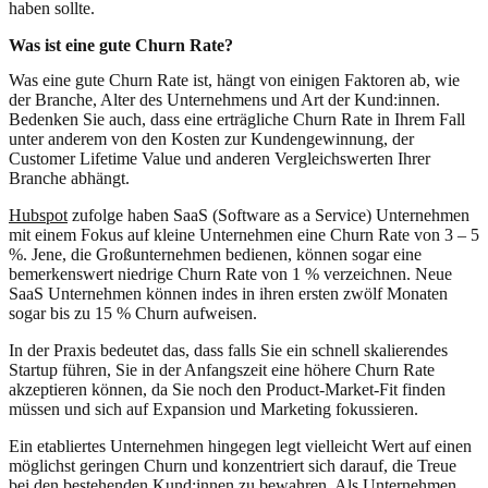
haben sollte.
Was ist eine gute Churn Rate?
Was eine gute Churn Rate ist, hängt von einigen Faktoren ab, wie
der Branche, Alter des Unternehmens und Art der Kund:innen.
Bedenken Sie auch, dass eine erträgliche Churn Rate in Ihrem Fall
unter anderem von den Kosten zur Kundengewinnung, der
Customer Lifetime Value und anderen Vergleichswerten Ihrer
Branche abhängt.
Hubspot
zufolge haben SaaS (Software as a Service) Unternehmen
mit einem Fokus auf kleine Unternehmen eine Churn Rate von 3 – 5
%. Jene, die Großunternehmen bedienen, können sogar eine
bemerkenswert niedrige Churn Rate von 1 % verzeichnen. Neue
SaaS Unternehmen können indes in ihren ersten zwölf Monaten
sogar bis zu 15 % Churn aufweisen.
In der Praxis bedeutet das, dass falls Sie ein schnell skalierendes
Startup führen, Sie in der Anfangszeit eine höhere Churn Rate
akzeptieren können, da Sie noch den Product-Market-Fit finden
müssen und sich auf Expansion und Marketing fokussieren.
Ein etabliertes Unternehmen hingegen legt vielleicht Wert auf einen
möglichst geringen Churn und konzentriert sich darauf, die Treue
bei den bestehenden Kund:innen zu bewahren. Als Unternehmen