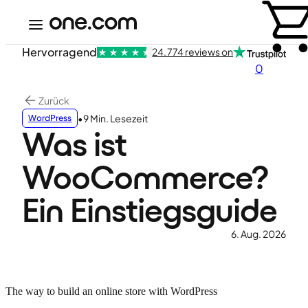
Hervorragend
24.774 reviews on
0
Zurück
•
9 Min. Lesezeit
WordPress
Was ist
WooCommerce?
Ein Einstiegsguide
6. Aug. 2026
The way to build an online store with WordPress