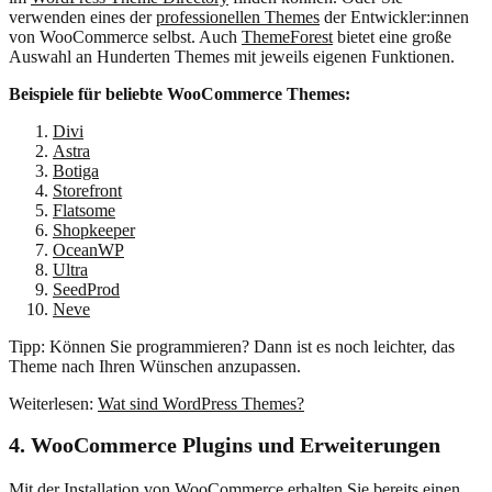
verwenden eines der
professionellen Themes
der Entwickler:innen
von WooCommerce selbst. Auch
ThemeForest
bietet eine große
Auswahl an Hunderten Themes mit jeweils eigenen Funktionen.
Beispiele für beliebte WooCommerce Themes:
Divi
Astra
Botiga
Storefront
Flatsome
Shopkeeper
OceanWP
Ultra
SeedProd
Neve
Tipp: Können Sie programmieren? Dann ist es noch leichter, das
Theme nach Ihren Wünschen anzupassen.
Weiterlesen:
Wat sind WordPress Themes?
4. WooCommerce Plugins und Erweiterungen
Mit der Installation von WooCommerce erhalten Sie bereits einen