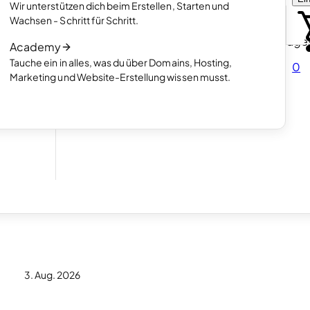
enden
erstellen möchtest
Wir unterstützen dich beim Erstellen, Starten und
Artikel lesen
Wachsen - Schritt für Schritt.
So funktioniert die Erstellung von Homepage
Academy
hen.
mit KI
Tauche ein in alles, was du über Domains, Hosting,
0
Artikel lesen
Marketing und Website-Erstellung wissen musst.
ner
10
3. Aug. 2026