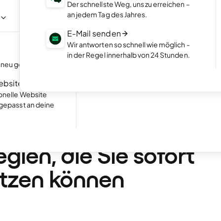
Präsentiere deine Arbeiten im ansprech
Der schnellste Weg, uns zu erreichen –
Online-Portfolio.
age per Chat mit
an jedem Tag des Jahres.
Starte deinen Online-Shop
E-Mail senden
e
Online-Shop einrichten und Umsatz mac
Wir antworten so schnell wie möglich -
NEU
in der Regel innerhalb von 24 Stunden.
Buchungen entgegennehmen
neu gestalten.
Hervorragend
24.768 reviews on
Lass deine Kunden Termine direkt auf dei
Homepage buchen.
Website
ionelle Website
ngepasst an deine
•
9 Min. Lesezeit
rnehmenswachstum: 
egien, die Sie sofort
tzen können