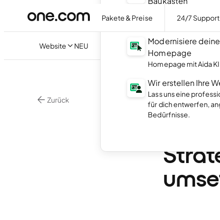
Baukasten
Erstelle deine Homep
Pakete & Preise
24/7 Support
der KI.
Modernisiere dein
Website
NEU
Homepage
Homepage mit Aida KI 
Wir erstellen Ihre 
Lass uns eine profess
Zurück
für dich entwerfen, a
Online Marketing
Bedürfnisse.
Unte
Strat
umse