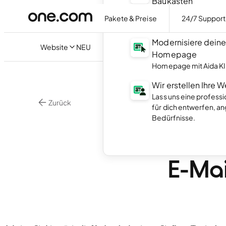
Baukasten
Erstelle deine Homep
Pakete & Preise
24/7 Support
der KI.
Modernisiere dein
Website
NEU
Homepage
Homepage mit Aida KI 
Wir erstellen Ihre 
Lass uns eine profess
Zurück
für dich entwerfen, a
Entde
Bedürfnisse.
dunkl
E-Mai