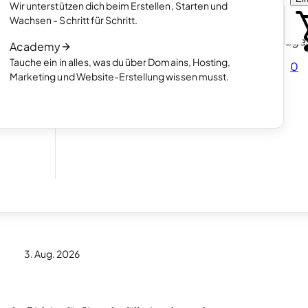
enden
erstellen möchtest
Wir unterstützen dich beim Erstellen, Starten und
Artikel lesen
Wachsen - Schritt für Schritt.
So funktioniert die Erstellung von Homepage
Academy
hen.
mit KI
Tauche ein in alles, was du über Domains, Hosting,
0
Artikel lesen
Marketing und Website-Erstellung wissen musst.
ner
seres
3. Aug. 2026