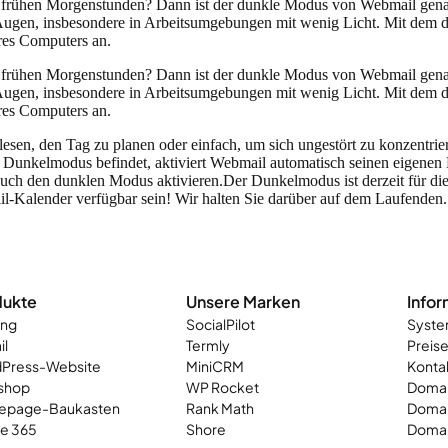
en frühen Morgenstunden? Dann ist der dunkle Modus von Webmail genau 
Augen, insbesondere in Arbeitsumgebungen mit wenig Licht. Mit dem d
res Computers an.
en frühen Morgenstunden? Dann ist der dunkle Modus von Webmail genau 
Augen, insbesondere in Arbeitsumgebungen mit wenig Licht. Mit dem d
res Computers an.
u lesen, den Tag zu planen oder einfach, um sich ungestört zu konzentr
 Dunkelmodus befindet, aktiviert Webmail automatisch seinen eigenen
uch den dunklen Modus aktivieren.
Der Dunkelmodus ist derzeit für di
il-Kalender verfügbar sein! Wir halten Sie darüber auf dem Laufenden.
dukte
Unsere Marken
Infor
ing
SocialPilot
Syste
il
Termly
Preis
Press-Website
MiniCRM
Kontak
shop
WP Rocket
Domai
page-Baukasten
Rank Math
Doma
ce 365
Shore
Domai