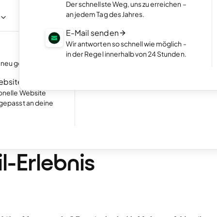
Präsentiere deine Arbeiten im ansprech
Der schnellste Weg, uns zu erreichen –
Online-Portfolio.
age per Chat mit
an jedem Tag des Jahres.
Starte deinen Online-Shop
E-Mail senden
e
Online-Shop einrichten und Umsatz mac
Wir antworten so schnell wie möglich -
NEU
in der Regel innerhalb von 24 Stunden.
Buchungen entgegennehmen
neu gestalten.
Hervorragend
24.768 reviews on
Lass deine Kunden Termine direkt auf dei
Homepage buchen.
Website
ionelle Website
ngepasst an deine
cken Sie Webmail im
en Modus für ein bes
l-Erlebnis