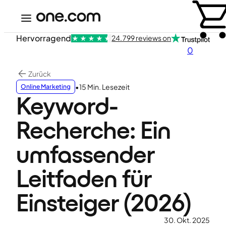
Hervorragend
24.799 reviews on
0
Zurück
•
15 Min. Lesezeit
Online Marketing
Keyword-
Recherche: Ein
umfassender
Leitfaden für
Einsteiger (2026)
30. Okt. 2025