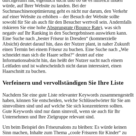
durchgeführt hat, eigentlich sucht und ob sie es hilfreich finden
würde, auf Ihrer Website zu landen. Bei der
Suchmaschinenoptimierung geht es nicht nur darum, den Verkehr
auf einer Website zu erhöhen – der Besuch der Website sollte
sowohl für Sie als auch für den Besucher wertvoll sein. Andernfalls
riskieren Sie eine hohe
Absprungrate (Bounce Rate)
, was sich
negativ auf Ihr Ranking in den Suchergebnissen auswirken kann.
Eine Suche nach „bester Friseur in Dresden“ (kommerzielle
Absicht) deutet darauf hin, dass der Nutzer plant, in naher Zukunft
einen Termin bei einem Friseur zu buchen. Eine Suche nach „Wie
schneidet man sich die Haare selbst?“ deutet auf eine
Informationsabsicht hin, das heißt der Nutzer sucht nach einem
Leitfaden und ist wahrscheinlich nicht daran interessiert, einen
Haarschnitt zu buchen.
Verfeinern und vervollständigen Sie Ihre Liste
Nachdem Sie eine gute Liste relevanter Keywords zusammengestellt
haben, können Sie entscheiden, welche Schlüsselwörter für Sie am
sinnvollsten sind und auf welche Sie sich konzentrieren sollten.
Gute Keywords sind nur dann sinnvoll, wenn sie auch für Ihr
Unternehmen und Ihre Zielgruppe relevant sind.
Um beim Beispiel des Friseursalons zu bleiben: Es würde keinen
Sinn machen, Inhalte zum Thema „coole Frisuren für Kinder“ zu