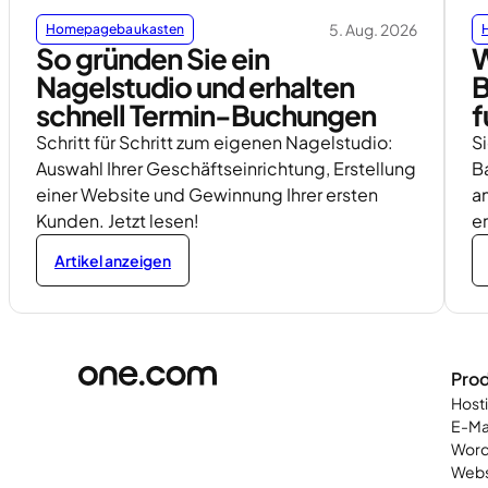
5. Aug. 2026
Homepagebaukasten
So gründen Sie ein
W
Nagelstudio und erhalten
B
schnell Termin-Buchungen
f
Schritt für Schritt zum eigenen Nagelstudio:
S
Auswahl Ihrer Geschäftseinrichtung, Erstellung
Ba
einer Website und Gewinnung Ihrer ersten
a
Kunden. Jetzt lesen!
er
Artikel anzeigen
Pro
Host
E-Ma
Word
Web