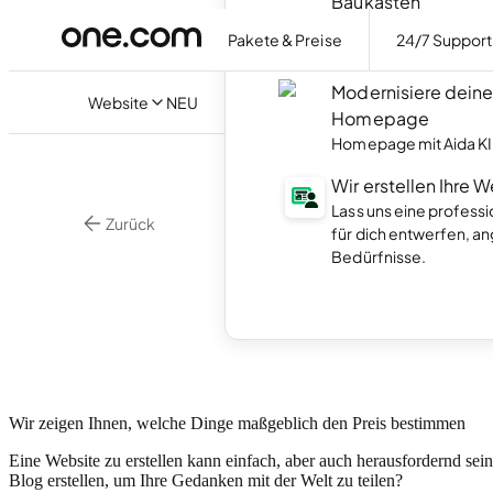
Baukasten
Erstelle deine Homep
Pakete & Preise
24/7 Support
der KI.
Modernisiere dein
Website
NEU
Homepage
Homepage mit Aida KI 
Wir erstellen Ihre 
Lass uns eine profess
Zurück
für dich entwerfen, a
Homepagebaukas
Bedürfnisse.
Was k
Wir zeigen Ihnen, welche Dinge maßgeblich den Preis bestimmen
Eine Website zu erstellen kann einfach, aber auch herausfordernd se
Blog erstellen, um Ihre Gedanken mit der Welt zu teilen?