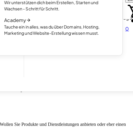
enden
erstellen möchtest
Wir unterstützen dich beim Erstellen, Starten und
Artikel lesen
Wachsen - Schritt für Schritt.
So funktioniert die Erstellung von Homepage
Academy
hen.
mit KI
Tauche ein in alles, was du über Domains, Hosting,
0
Artikel lesen
Marketing und Website-Erstellung wissen musst.
ner
3. Aug. 2026
 Wollen Sie Produkte und Dienstleistungen anbieten oder eher einen