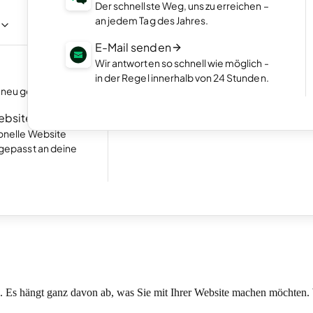
Präsentiere deine Arbeiten im ansprech
Der schnellste Weg, uns zu erreichen –
Online-Portfolio.
age per Chat mit
an jedem Tag des Jahres.
Starte deinen Online-Shop
E-Mail senden
e
Online-Shop einrichten und Umsatz mac
Wir antworten so schnell wie möglich -
NEU
in der Regel innerhalb von 24 Stunden.
Buchungen entgegennehmen
neu gestalten.
Hervorragend
24.778 reviews on
Lass deine Kunden Termine direkt auf dei
Homepage buchen.
Website
ionelle Website
ngepasst an deine
•
3 Min. Lesezeit
ten
ostet eine Website?
in. Es hängt ganz davon ab, was Sie mit Ihrer Website machen möchten.