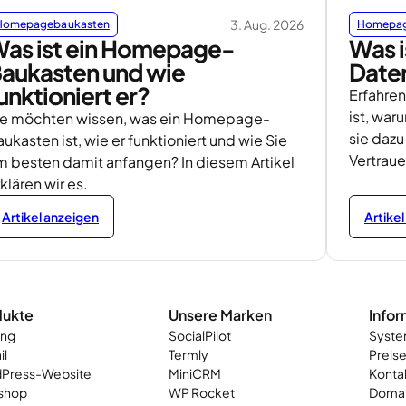
3. Aug. 2026
Homepagebaukasten
Homepag
as ist ein Homepage-
Was i
aukasten und wie
Date
unktioniert er?
Erfahren
ist, war
ie möchten wissen, was ein Homepage-
sie dazu
ukasten ist, wie er funktioniert und wie Sie
Vertrau
m besten damit anfangen? In diesem Artikel
klären wir es.
Artikel anzeigen
Artike
dukte
Unsere Marken
Infor
ing
SocialPilot
Syste
il
Termly
Preis
Press-Website
MiniCRM
Kontak
shop
WP Rocket
Domai