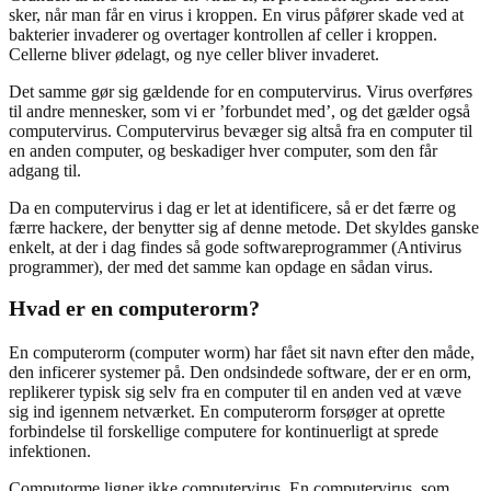
sker, når man får en virus i kroppen. En virus påfører skade ved at
bakterier invaderer og overtager kontrollen af celler i kroppen.
Cellerne bliver ødelagt, og nye celler bliver invaderet.
Det samme gør sig gældende for en computervirus. Virus overføres
til andre mennesker, som vi er ’forbundet med’, og det gælder også
computervirus. Computervirus bevæger sig altså fra en computer til
en anden computer, og beskadiger hver computer, som den får
adgang til.
Da en computervirus i dag er let at identificere, så er det færre og
færre hackere, der benytter sig af denne metode. Det skyldes ganske
enkelt, at der i dag findes så gode softwareprogrammer (Antivirus
programmer), der med det samme kan opdage en sådan virus.
Hvad er en computerorm?
En computerorm (computer worm) har fået sit navn efter den måde,
den inficerer systemer på. Den ondsindede software, der er en orm,
replikerer typisk sig selv fra en computer til en anden ved at væve
sig ind igennem netværket. En computerorm forsøger at oprette
forbindelse til forskellige computere for kontinuerligt at sprede
infektionen.
Computorme ligner ikke computervirus. En computervirus, som