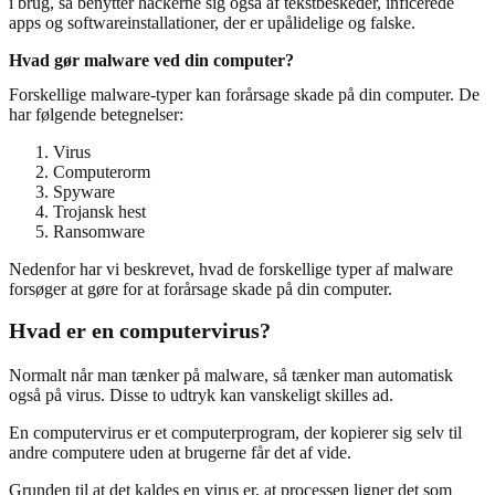
i brug, så benytter hackerne sig også af tekstbeskeder, inficerede
apps og softwareinstallationer, der er upålidelige og falske.
Hvad gør malware ved din computer?
Forskellige malware-typer kan forårsage skade på din computer. De
har følgende betegnelser:
Virus
Computerorm
Spyware
Trojansk hest
Ransomware
Nedenfor har vi beskrevet, hvad de forskellige typer af malware
forsøger at gøre for at forårsage skade på din computer.
Hvad er en computervirus?
Normalt når man tænker på malware, så tænker man automatisk
også på virus. Disse to udtryk kan vanskeligt skilles ad.
En computervirus er et computerprogram, der kopierer sig selv til
andre computere uden at brugerne får det af vide.
Grunden til at det kaldes en virus er, at processen ligner det som