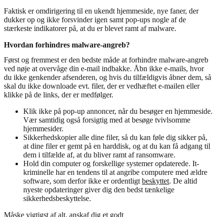
Faktisk er omdirigering til en ukendt hjemmeside, nye faner, der
dukker op og ikke forsvinder igen samt pop-ups nogle af de
stærkeste indikatorer på, at du er blevet ramt af malware.
Hvordan forhindres malware-angreb?
Først og fremmest er den bedste måde at forhindre malware-angreb
ved nøje at overvåge din e-mail indbakke. Åbn ikke e-mails, hvor
du ikke genkender afsenderen, og hvis du tilfældigvis åbner dem, så
skal du ikke downloade evt. filer, der er vedhæftet e-mailen eller
klikke på de links, der er medfølger.
Klik ikke på pop-up annoncer, når du besøger en hjemmeside.
Vær samtidig også forsigtig med at besøge tvivlsomme
hjemmesider.
Sikkerhedskopier alle dine filer, så du kan føle dig sikker på,
at dine filer er gemt på en harddisk, og at du kan få adgang til
dem i tilfælde af, at du bliver ramt af ransomware.
Hold din computer og forskellige systemer opdaterede. It-
kriminelle har en tendens til at angribe computere med ældre
software, som derfor ikke er ordentligt
beskyttet
. De altid
nyeste opdateringer giver dig den bedst tænkelige
sikkerhedsbeskyttelse.
Måske vigtigst af alt, anskaf dig et godt