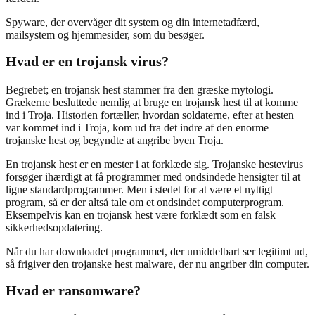
Spyware, der overvåger dit system og din internetadfærd,
mailsystem og hjemmesider, som du besøger.
Hvad er en trojansk virus?
Begrebet; en trojansk hest stammer fra den græske mytologi.
Grækerne besluttede nemlig at bruge en trojansk hest til at komme
ind i Troja. Historien fortæller, hvordan soldaterne, efter at hesten
var kommet ind i Troja, kom ud fra det indre af den enorme
trojanske hest og begyndte at angribe byen Troja.
En trojansk hest er en mester i at forklæde sig. Trojanske hestevirus
forsøger ihærdigt at få programmer med ondsindede hensigter til at
ligne standardprogrammer. Men i stedet for at være et nyttigt
program, så er der altså tale om et ondsindet computerprogram.
Eksempelvis kan en trojansk hest være forklædt som en falsk
sikkerhedsopdatering.
Når du har downloadet programmet, der umiddelbart ser legitimt ud,
så frigiver den trojanske hest malware, der nu angriber din computer.
Hvad er ransomware?