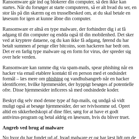
Ransomware går ind og blokerer din computer, så den ikke kan
startes. Når du forsøger at starte computeren, så er alt hvad du ser, en
stor lås på din skærm og en trusselbesked om, at du skal betale en
løsesum for igen at kunne åbne din computer.
Ransomware er altså en type malware, der forhindrer dig i at få
adgang til din computer og endda også til din mobilenhed. Det sker
ved at kryptere dataene, og du kan ikke få adgang, førend du har
betalt summen af penge eller bitcoins, som hackeren har bedt om.
Det er en farlig type malware og en form for virus, der spreder sig
over hele verden.
Ransomware kan ramme dig via spam-mails, spear phishing når en
hacker via email etablere kontakt til en person med et ondsindet
formål – læs mere om
phishing
og vandhulsangreb når en hacker
identificerer, hvilke hjemmesider, der hyppigt besøges af potentielle
ofre. Disse hjemmesider inficeres så med ondsindede koder.
Beskyt dig selv mod denne type af fup-mails, og undgå så vidt
muligt også at besøge hjemmesider, der ser tvivlsomme ud. Opret
altid en sikkerhedskopi af dine filer, sørg for at have et godt
antivirus-program og betal aldrig en løsesum, hvis du bliver truet.
Angreb ved brug af malware
Nu hvor du har fundet ud af, hvad malware er og har læst lidt om de