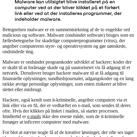
Malware kan utilsigtet blive installeret på en
computer ved at der bliver klikket på et forkert
link eller ved at der installeres programmer, der
indeholder malware.
Betegnelsen malware er en sammentrækning af de to engelske ord
malicious og software. Malware (ondsindet software) bruges som en
fællesbetegnelse for skadelige computerprogrammer (virus), der
angriber computerens styre- og operativsystem og gør uønskede,
ondsindede ting.
Malware er ondsindet programkoder udviklet af hackere; koder der
er skabt til at forårsage skade og på uautoriseret vis få adgang til et
netværk. Derudover bruger hackere malware til at få adgang til
finansielle oplysninger, sundhedsjournaler, adgangskoder og en lang
række øvrige personlige oplysninger, som enten risikerer at blive
slettet eller misbrugt.
Hackere, også kendt som it-kriminelle, angriber computere via et
link eller via en fil, der er vedhæftet en e-mail, som sendes til deres
ofre. Hvis der klikkes på linket i mailen, så starter processen.
Imidlertid er
e-mails
ikke den eneste måde, som de it-kriminelle
forsøger at inficerer computere med malware.
For blot at nævne nogle få af de kreative løsninger, der ofte ses taget