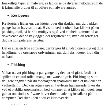
forskellige typer af malware, så lad os se på diverse metoder, som de
it-kriminelle bruger til at udføre et malware-angreb.
Keyloggers
Keyloggers ligner en, der kigger over din skulder, når du trækker
penge fra en hæveautomat. Hvis du ved et uheld har klikket på en
phishing-mail, så har du muligvis også ved et uheld kommet til at
downloade denne keylogger, der registrerer alt, hvad du foretager
dig via computerens tastatur.
Det er altså en type software, der bruges til at udspionere dig og dine
handlinger og opsnappe oplysninger, når du f.eks. logger ind i din
netbank.
Phishing
Vi har nævnt phishing et par gange, og det har vi gjort, fordi det
spiller en central rolle i mange malware-angreb. Phishing er, som
tidligere angivet, når du modtager en spam-mail med et link eller en
vedhæftet fil. Det kan også være en tvivlsom hjemmeside, hvor du
ved et øjebliks uopmærksomhed kommer til at klikke på noget, som
gør, at ondsindet software bliver downloadet og installeret på din
computer. Det sker uden at du er klar over det.