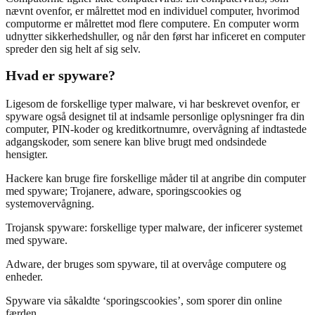
nævnt ovenfor, er målrettet mod en individuel computer, hvorimod
computorme er målrettet mod flere computere. En computer worm
udnytter sikkerhedshuller, og når den først har inficeret en computer
spreder den sig helt af sig selv.
Hvad er spyware?
Ligesom de forskellige typer malware, vi har beskrevet ovenfor, er
spyware også designet til at indsamle personlige oplysninger fra din
computer, PIN-koder og kreditkortnumre, overvågning af indtastede
adgangskoder, som senere kan blive brugt med ondsindede
hensigter.
Hackere kan bruge fire forskellige måder til at angribe din computer
med spyware; Trojanere, adware, sporingscookies og
systemovervågning.
Trojansk spyware: forskellige typer malware, der inficerer systemet
med spyware.
Adware, der bruges som spyware, til at overvåge computere og
enheder.
Spyware via såkaldte ‘sporingscookies’, som sporer din online
færden.