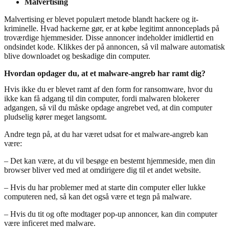
Malvertising
Malvertising er blevet populært metode blandt hackere og it-
kriminelle. Hvad hackerne gør, er at købe legitimt annonceplads på
troværdige hjemmesider. Disse annoncer indeholder imidlertid en
ondsindet kode. Klikkes der på annoncen, så vil malware automatisk
blive downloadet og beskadige din computer.
Hvordan opdager du, at et malware-angreb har ramt dig?
Hvis ikke du er blevet ramt af den form for ransomware, hvor du
ikke kan få adgang til din computer, fordi malwaren blokerer
adgangen, så vil du måske opdage angrebet ved, at din computer
pludselig kører meget langsomt.
Andre tegn på, at du har været udsat for et malware-angreb kan
være:
– Det kan være, at du vil besøge en bestemt hjemmeside, men din
browser bliver ved med at omdirigere dig til et andet website.
– Hvis du har problemer med at starte din computer eller lukke
computeren ned, så kan det også være et tegn på malware.
– Hvis du tit og ofte modtager pop-up annoncer, kan din computer
være inficeret med malware.