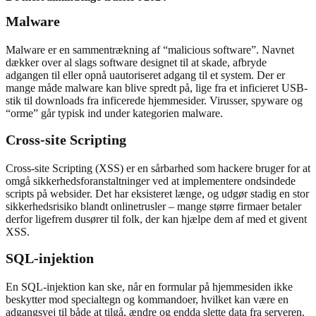
Malware
Malware er en sammentrækning af “malicious software”. Navnet
dækker over al slags software designet til at skade, afbryde
adgangen til eller opnå uautoriseret adgang til et system. Der er
mange måde malware kan blive spredt på, lige fra et inficieret USB-
stik til downloads fra inficerede hjemmesider. Virusser, spyware og
“orme” går typisk ind under kategorien malware.
Cross-site Scripting
Cross-site Scripting (XSS) er en sårbarhed som hackere bruger for at
omgå sikkerhedsforanstaltninger ved at implementere ondsindede
scripts på websider. Det har eksisteret længe, og udgør stadig en stor
sikkerhedsrisiko blandt onlinetrusler – mange større firmaer betaler
derfor ligefrem dusører til folk, der kan hjælpe dem af med et givent
XSS.
SQL-injektion
En SQL-injektion kan ske, når en formular på hjemmesiden ikke
beskytter mod specialtegn og kommandoer, hvilket kan være en
adgangsvej til både at tilgå, ændre og endda slette data fra serveren.