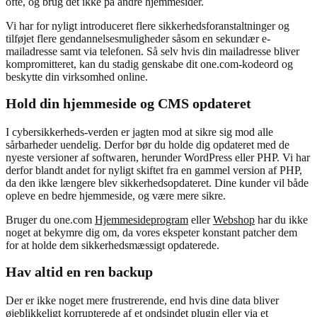
ofte, og brug det ikke på andre hjemmesider.
Vi har for nyligt introduceret flere sikkerhedsforanstaltninger og
tilføjet flere gendannelsesmuligheder såsom en sekundær e-
mailadresse samt via telefonen. Så selv hvis din mailadresse bliver
kompromitteret, kan du stadig genskabe dit one.com-kodeord og
beskytte din virksomhed online.
Hold din hjemmeside og CMS opdateret
I cybersikkerheds-verden er jagten mod at sikre sig mod alle
sårbarheder uendelig. Derfor bør du holde dig opdateret med de
nyeste versioner af softwaren, herunder WordPress eller PHP. Vi har
derfor blandt andet for nyligt skiftet fra en gammel version af PHP,
da den ikke længere blev sikkerhedsopdateret. Dine kunder vil både
opleve en bedre hjemmeside, og være mere sikre.
Bruger du one.com
Hjemmesideprogram
eller
Webshop
har du ikke
noget at bekymre dig om, da vores ekspeter konstant patcher dem
for at holde dem sikkerhedsmæssigt opdaterede.
Hav altid en ren backup
Der er ikke noget mere frustrerende, end hvis dine data bliver
øjeblikkeligt korrupterede af et ondsindet plugin eller via et