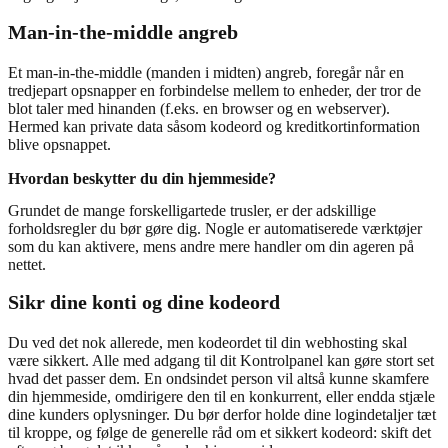
Man-in-the-middle angreb
Et man-in-the-middle (manden i midten) angreb, foregår når en
tredjepart opsnapper en forbindelse mellem to enheder, der tror de
blot taler med hinanden (f.eks. en browser og en webserver).
Hermed kan private data såsom kodeord og kreditkortinformation
blive opsnappet.
Hvordan beskytter du din hjemmeside?
Grundet de mange forskelligartede trusler, er der adskillige
forholdsregler du bør gøre dig. Nogle er automatiserede værktøjer
som du kan aktivere, mens andre mere handler om din ageren på
nettet.
Sikr dine konti og dine kodeord
Du ved det nok allerede, men kodeordet til din webhosting skal
være sikkert. Alle med adgang til dit Kontrolpanel kan gøre stort set
hvad det passer dem. En ondsindet person vil altså kunne skamfere
din hjemmeside, omdirigere den til en konkurrent, eller endda stjæle
dine kunders oplysninger. Du bør derfor holde dine logindetaljer tæt
til kroppe, og følge de generelle råd om et sikkert kodeord: skift det