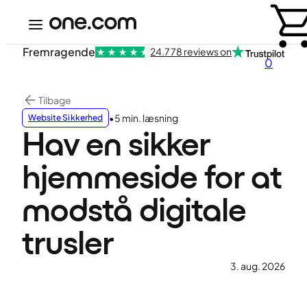
Fremragende
24.778 reviews on
0
Tilbage
•
5 min. læsning
Website Sikkerhed
Hav en sikker
hjemmeside for at
modstå digitale
trusler
3. aug. 2026