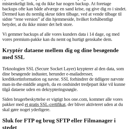
mistænkeligt link, og du ikke har nogen backup. At foretage
backups ofte kan både afværge en sand krise, og give dig ro i sindet.
Dermed kan du nemlig skrue tiden tilbage, ved at vende tilbage til
sidste “rene version” af din hjemmeside, hvilket forhåbentligt
betyder, at du ikke mister det helt store.
Vi gemmer backups af alle vores kunders data i 14 dage, og med
vores premium-pakke kan du nemt og hurtigt genskabe dem.
Kryptér dataene mellem dig og dine besøgende
med SSL
Teknologien SSL (Secure Socket Layer) krypterer al den data, som
dine besøgende indtaster, herunder e-mailadresser,
kreditkortinformation og navne. SSL forhindrer de tidligere nævnte
man-in-the-middle angreb, da en ondsindet tredjepart ikke vil kunne
tilgå dataene uden en dekrypteringsnøgle.
Siden brugerbeskyttelse er vigtigt hos one.com, kommer alle vores
pakker med
et gratis SSL-certifikat
, der bliver aktivteret uden at du
skal gøre noget yderligere.
Sluk for FTP og brug SFTP eller Filmanager i
stedet