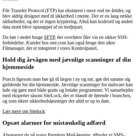
File Transfer Protocol (FTP) har eksisteret i mere end tre årtider, og
blev aldrig designet med til sikkerhed i mente. Der er en lang række
sårbarheder, og der er ingen kryptering. Altså kan kodeord og anden
data nemt blive opsnappet af en tredjepart.
Du bør i stedet bruge
SFTP
, der overfører filer via en sikker SSH-
forbindelse. Kunder hos one.com kan også bruge den sikre
Filmanager, der er integreret i vores Kontrolpanel.
Hold dig årvågen med jævnlige scanninger af din
hjemmeside
Præcis ligesom man bør gå til lægen i ny og næ, gør det samme sig
gældende for din hjemmeside. Jævnlige scanninger for malware kan
lade sig gøre med både gratis og betalte programmer. Vi samarbejder
med eksperter såsom SiteLock, der er blandt de førende i branchen,
og som sikrer sikkerhedsløsninger der altid er up to date.
Lær mere om Sitelock
Opsæt alarmer for mistænkelig adfærd
Abonnerer du på vores Premium Mail-løsning, tilbyder vi SMS-