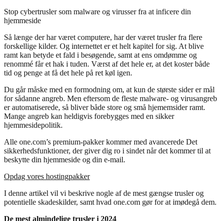
Stop cybertrusler som malware og virusser fra at inficere din
hjemmeside
Så længe der har været computere, har der været trusler fra flere
forskellige kilder. Og internettet er et helt kapitel for sig. At blive
ramt kan betyde et fald i besøgende, samt at ens omdømme og
renommé får et hak i tuden. Værst af det hele er, at det koster både
tid og penge at få det hele på ret køl igen.
Du går måske med en formodning om, at kun de største sider er mål
for sådanne angreb. Men eftersom de fleste malware- og virusangreb
er automatiserede, så bliver både store og små hjememsider ramt.
Mange angreb kan heldigvis forebygges med en sikker
hjemmesidepolitik.
Alle one.com’s premium-pakker kommer med avancerede Det
sikkerhedsfunktioner, der giver dig ro i sindet når det kommer til at
beskytte din hjemmeside og din e-mail.
Opdag vores hostingpakker
I denne artikel vil vi beskrive nogle af de mest gængse trusler og
potentielle skadeskilder, samt hvad one.com gør for at imødegå dem.
De mest almindelige trusler i 2024