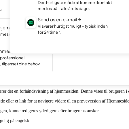
NYT
Den hurtigste måde at komme i kontakt
ogram
Vis dit bedste arbejde i en flot online 
med os på – alle årets dage.
meside ved at chatte
Start en webshop
Send os en e-mail
Opret en webshop og kom i gang me
Vi svarer hurtigst muligt – typisk inden
 hjemmeside
NYT
sælge.
for 24 timer.
meside lynhurtigt
Fremragende
Tag imod bookinger
24.791 reviews on
Gør det nemt for kunderne at booke 
mmeside for mig
direkte på din hjemmeside.
 AI-værktøj. Vores vigtigste mission er at hjælpe alle vores brugere 
 professionel
ram.
, tilpasset dine behov.
tarte en chat med Website Builder by one.com og besvare et par spørg
er det en forhåndsvisning af hjemmesiden. Denne vises til brugeren i 
lede eller et link for at navigere videre til en prøveversion af Hjemmesi
gen, kunne redigeres yderligere efter brugerens ønsker..
elig på engelsk.