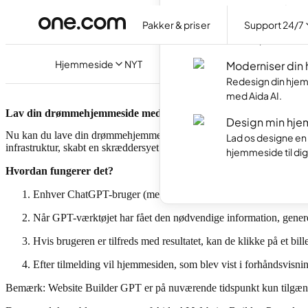
Hjemmesidepr
Pakker & priser
Support 24/7
Lav din egen hjem
med AI på dansk.
Hjemmeside
NYT
Moderniser din
Redesign din hjem
med Aida AI.
Lav din drømmehjemmeside med one.com Website Builder GPT
Design min hje
Nu kan du lave din drømmehjemmeside på få sekunder med vores nyeste
Lad os designe en
infrastruktur, skabt en skræddersyet ‘GPT’ til vores Hjemmesideprog
hjemmeside til dig
Hvordan fungerer det?
Enhver ChatGPT-bruger (med eller uden Plus-abonnement) kan s
Når GPT-værktøjet har fået den nødvendige information, generer
Hvis brugeren er tilfreds med resultatet, kan de klikke på et bil
Efter tilmelding vil hjemmesiden, som blev vist i forhåndsvisnin
Bemærk: Website Builder GPT er på nuværende tidspunkt kun tilgæng