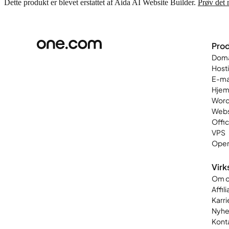
Dette produkt er blevet erstattet af Aida AI Website Builder.
Prøv det 
Prod
Dom
Host
E-ma
Hjem
Word
Web
Offi
VPS
Open
Vir
Om o
Affil
Karri
Nyhe
Kont