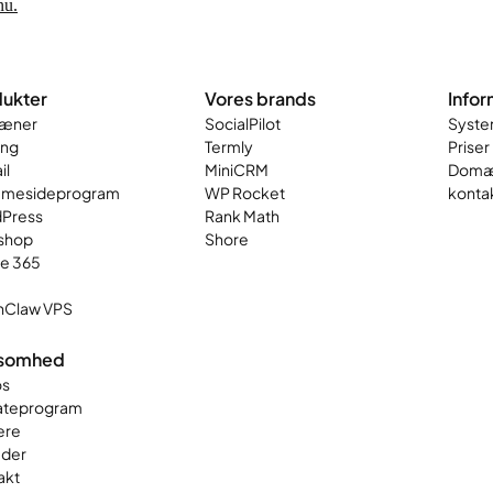
nu.
ukter
Vores brands
Infor
æner
SocialPilot
Syste
ing
Termly
Priser
il
MiniCRM
Domæ
mesideprogram
WP Rocket
konta
Press
Rank Math
shop
Shore
ce 365
Claw VPS
ksomhed
s
iateprogram
ere
der
akt