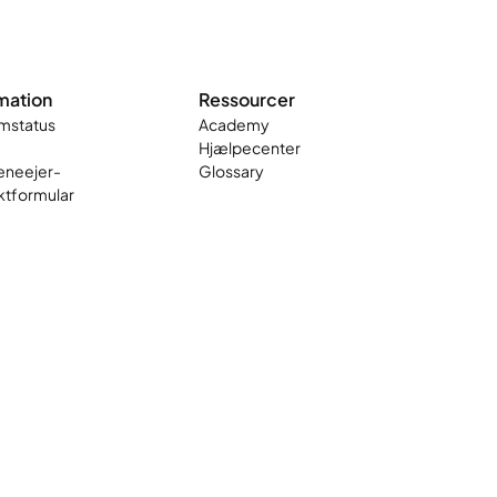
mation
Ressourcer
mstatus
Academy
Hjælpecenter
neejer-
Glossary
ktformular