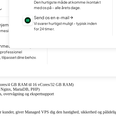
NYT
Den hurtigste måde at komme i kontakt
ogram
Vis dit bedste arbejde i en flot online 
med os på – alle årets dage.
meside ved at chatte
Start en webshop
Send os en e-mail
Opret en webshop og kom i gang me
Vi svarer hurtigst muligt – typisk inden
 hjemmeside
NYT
sælge.
for 24 timer.
meside lynhurtigt
Fremragende
Tag imod bookinger
24.780 reviews on
Gør det nemt for kunderne at booke 
r
mmeside for mig
direkte på din hjemmeside.
, administreret hostingløsning, skræddersyet til webdesignere, e-handel
 professionel
, tilpasset dine behov.
vat server – uden besværet med at administrere den selv. Vores ekspert
 vCores/4 GB RAM til 16 vCores/32 GB RAM)
ed Nginx, MariaDB, PHP)
ps, overvågning og ekspertsupport
for kunder, giver Managed VPS dig den hastighed, sikkerhed og pålideli