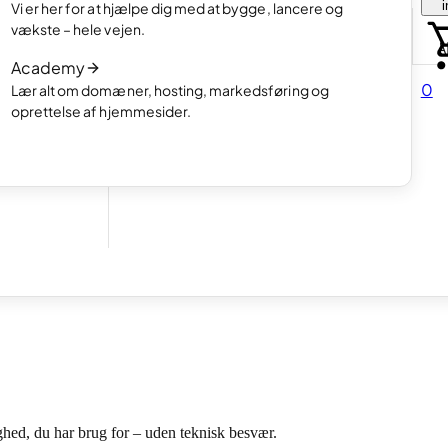
i
Vi er her for at hjælpe dig med at bygge, lancere og
portfolio.
Læs artiklen
vækste – hele vejen.
Hvordan man laver en hjemmeside med A
Academy
Læs artiklen
d at
0
Lær alt om domæner, hosting, markedsføring og
oprettelse af hjemmesider.
tider
sstartups og andre virksomheder i vækst.
er tager sig af opsætning, opdateringer, backups og overvågning, så
ghed, du har brug for – uden teknisk besvær.