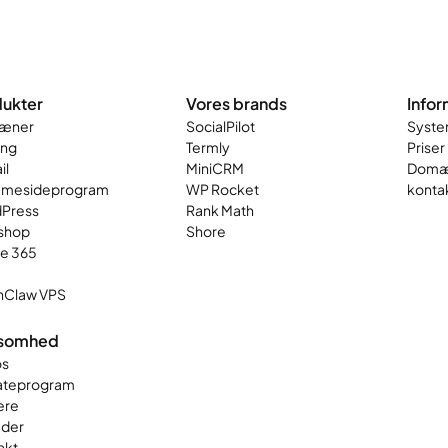
ukter
Vores brands
Infor
æner
SocialPilot
Syste
ing
Termly
Priser
il
MiniCRM
Domæ
mesideprogram
WP Rocket
konta
Press
Rank Math
shop
Shore
ce 365
Claw VPS
ksomhed
s
iateprogram
ere
der
akt