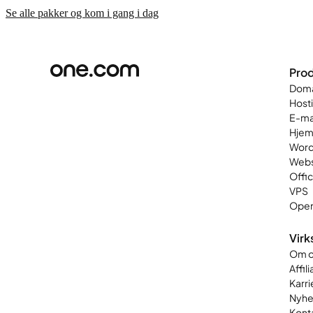
Se alle pakker og kom i gang i dag
Prod
Dom
Host
E-ma
Hjem
Word
Web
Offi
VPS
Open
Vir
Om o
Affil
Karri
Nyhe
Kont