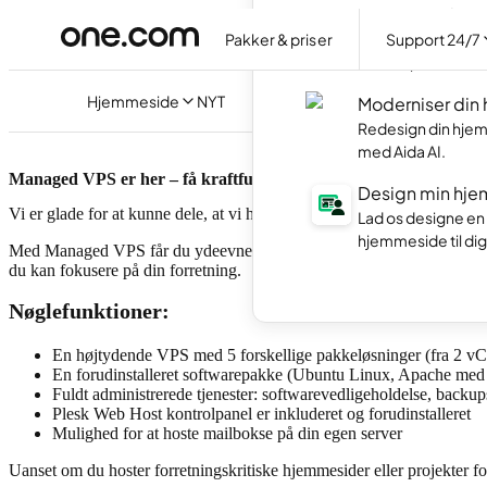
Hjemmesidepr
Pakker & priser
Support 24/7
Lav din egen hjem
med AI på dansk.
Hjemmeside
NYT
Moderniser din
Redesign din hjem
med Aida AI.
Managed VPS er her – få kraftfuld ydeevne uden teknisk besvæ
Design min hje
Vi er glade for at kunne dele, at vi har lanceret Managed VPS – en ny
Lad os designe en
hjemmeside til dig
Med Managed VPS får du ydeevnen og fleksibiliteten fra en virtuel pri
du kan fokusere på din forretning.
Nøglefunktioner:
En højtydende VPS med 5 forskellige pakkeløsninger (fra 2
En forudinstalleret softwarepakke (Ubuntu Linux, Apache m
Fuldt administrerede tjenester: softwarevedligeholdelse, backu
Plesk Web Host kontrolpanel er inkluderet og forudinstalleret
Mulighed for at hoste mailbokse på din egen server
Uanset om du hoster forretningskritiske hjemmesider eller projekter 