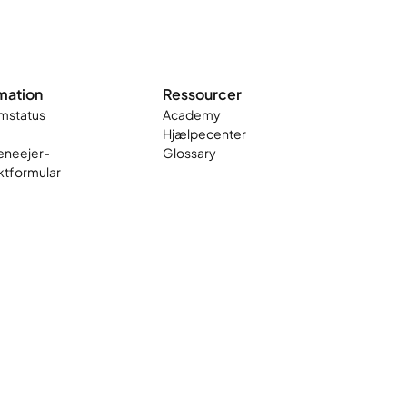
mation
Ressourcer
mstatus
Academy
Hjælpecenter
neejer-
Glossary
ktformular