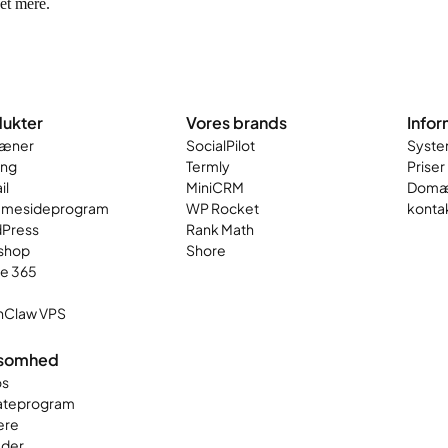
get mere.
ukter
Vores brands
Infor
æner
SocialPilot
Syste
ing
Termly
Priser
il
MiniCRM
Domæ
mesideprogram
WP Rocket
konta
Press
Rank Math
shop
Shore
ce 365
Claw VPS
ksomhed
s
iateprogram
ere
der