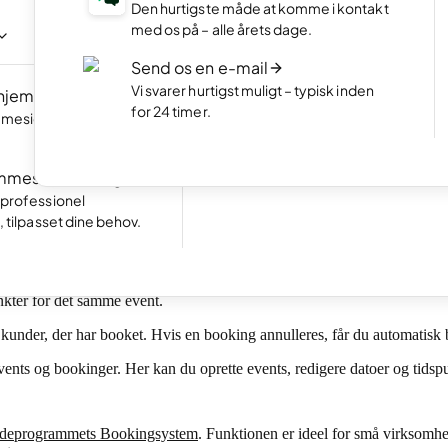
NYT
Den hurtigste måde at komme i kontakt
ogram
Vis dit bedste arbejde i en flot online 
med os på – alle årets dage.
meside ved at chatte
Start en webshop
Send os en e-mail
Opret en webshop og kom i gang me
Vi svarer hurtigst muligt – typisk inden
 hjemmeside
NYT
sælge.
for 24 timer.
meside lynhurtigt
Fremragende
Tag imod bookinger
24.792 reviews on
Gør det nemt for kunderne at booke 
mmeside for mig
direkte på din hjemmeside.
ng? Så er denne nye eventbooking-funktion i Hjemmesideprogrammet lig
 professionel
, tilpasset dine behov.
spunkt.
unkter for det samme event.
 kunder, der har booket. Hvis en booking annulleres, får du automatisk 
ents og bookinger. Her kan du oprette events, redigere datoer og tidspunkt
deprogrammets Bookingsystem
. Funktionen er ideel for små virksomhe