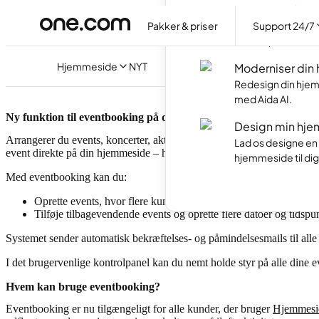
Hjemmesidepr
Pakker & priser
Support 24/7
Lav din egen hjem
med AI på dansk.
Hjemmeside
NYT
Moderniser din
Redesign din hjem
med Aida AI.
Ny funktion til eventbooking på din hjemmeside
Design min hje
Arrangerer du events, koncerter, aktiviteter eller gruppeundervisni
Lad os designe en
event direkte på din hjemmeside – hurtigt og nemt
hjemmeside til dig
Med eventbooking kan du:
Oprette events, hvor flere kunder kan booke samme dato og tid
Tilføje tilbagevendende events og oprette flere datoer og tidsp
Systemet sender automatisk bekræftelses- og påmindelsesmails til alle
I det brugervenlige kontrolpanel kan du nemt holde styr på alle dine ev
Hvem kan bruge eventbooking?
Eventbooking er nu tilgængeligt for alle kunder, der bruger
Hjemmesi