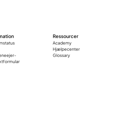
mation
Ressourcer
mstatus
Academy
Hjælpecenter
neejer-
Glossary
ktformular