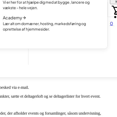
i
Vi er her for at hjælpe dig med at bygge, lancere og
portfolio.
Læs artiklen
vækste – hele vejen.
Hvordan man laver en hjemmeside med A
Academy
Læs artiklen
d at
0
Lær alt om domæner, hosting, markedsføring og
oprettelse af hjemmesider.
tider
e noget for dig! Med eventbooking kan flere kunder booke det samme
besked via e-mail.
er, sætte et deltagerloft og se deltagerlister for hvert event.
der, der afholder events og forsamlinger, såsom undervisning,