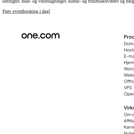
udflugter, mad- og vinsmagninger, kultur- og friluftsaktiviteter og me
Prøv eventbooking i dag!
Prod
Dom
Host
E-ma
Hjem
Word
Web
Offi
VPS
Open
Vir
Om o
Affil
Karri
Nyhe