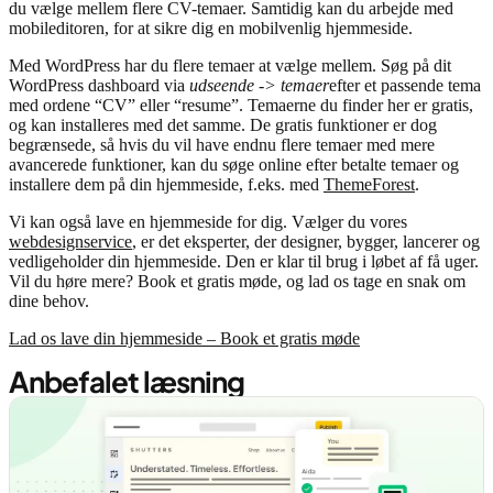
du vælge mellem flere CV-temaer. Samtidig kan du arbejde med
mobileditoren, for at sikre dig en mobilvenlig hjemmeside.
Med WordPress har du flere temaer at vælge mellem. Søg på dit
WordPress dashboard via
udseende -> temaer
efter et passende tema
med ordene “CV” eller “resume”. Temaerne du finder her er gratis,
og kan installeres med det samme. De gratis funktioner er dog
begrænsede, så hvis du vil have endnu flere temaer med mere
avancerede funktioner, kan du søge online efter betalte temaer og
installere dem på din hjemmeside, f.eks. med
ThemeForest
.
Vi kan også lave en hjemmeside for dig. Vælger du vores
webdesignservice
, er det eksperter, der designer, bygger, lancerer og
vedligeholder din hjemmeside. Den er klar til brug i løbet af få uger.
Vil du høre mere? Book et gratis møde, og lad os tage en snak om
dine behov.
Lad os lave din hjemmeside – Book et gratis møde
Anbefalet læsning