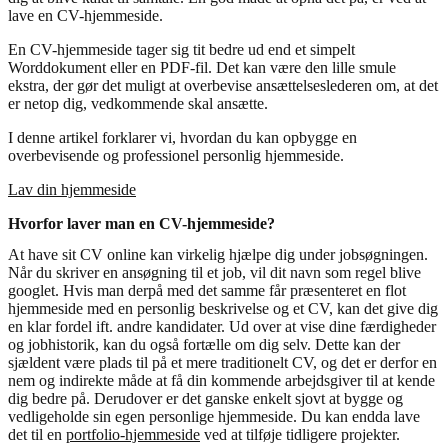
lave en CV-hjemmeside.
En CV-hjemmeside tager sig tit bedre ud end et simpelt
Worddokument eller en PDF-fil. Det kan være den lille smule
ekstra, der gør det muligt at overbevise ansættelseslederen om, at det
er netop dig, vedkommende skal ansætte.
I denne artikel forklarer vi, hvordan du kan opbygge en
overbevisende og professionel personlig hjemmeside.
Lav din hjemmeside
Hvorfor laver man en CV-hjemmeside?
At have sit CV online kan virkelig hjælpe dig under jobsøgningen.
Når du skriver en ansøgning til et job, vil dit navn som regel blive
googlet. Hvis man derpå med det samme får præsenteret en flot
hjemmeside med en personlig beskrivelse og et CV, kan det give dig
en klar fordel ift. andre kandidater. Ud over at vise dine færdigheder
og jobhistorik, kan du også fortælle om dig selv. Dette kan der
sjældent være plads til på et mere traditionelt CV, og det er derfor en
nem og indirekte måde at få din kommende arbejdsgiver til at kende
dig bedre på. Derudover er det ganske enkelt sjovt at bygge og
vedligeholde sin egen personlige hjemmeside. Du kan endda lave
det til en
portfolio-hjemmeside
ved at tilføje tidligere projekter.