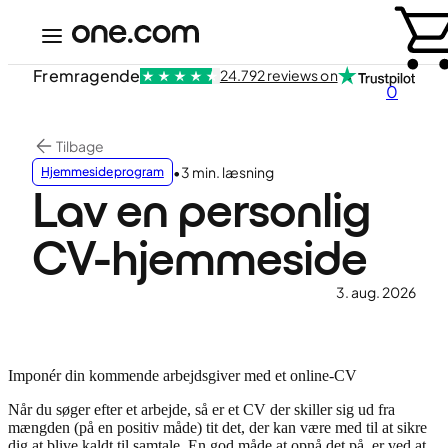
Fremragende
24.792 reviews on
0
Tilbage
•
3 min. læsning
Hjemmesideprogram
Lav en personlig
CV-hjemmeside
3. aug. 2026
Imponér din kommende arbejdsgiver med et online-CV
Når du søger efter et arbejde, så er et CV der skiller sig ud fra
mængden (på en positiv måde) tit det, der kan være med til at sikre
dig at blive kaldt til samtale. En god måde at opnå det på, er ved at