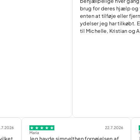
behjælpelige hver gang jeg ha
brug for deres hjælp og vejledn
enten at tilføje eller fjerne viss
ydelser jeg har tilkøbt. En særl
til Michelle, Kristian og Anna.
22.7.2026
Maria
Marianne
Jeg havde simpelthen fornøjelsen af
Jeg fi