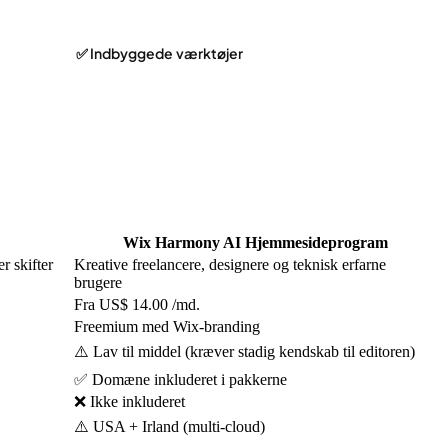
✅ Indbyggede værktøjer
Wix Harmony AI Hjemmesideprogram
r skifter
Kreative freelancere, designere og teknisk erfarne
brugere
Fra US$ 14.00 /md.
Freemium med Wix-branding
⚠️ Lav til middel (kræver stadig kendskab til editoren)
✅ Domæne inkluderet i pakkerne
❌ Ikke inkluderet
⚠️ USA + Irland (multi-cloud)