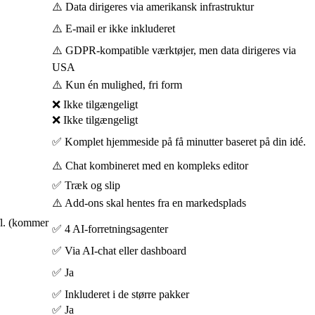
⚠️ Data dirigeres via amerikansk infrastruktur
⚠️ E-mail er ikke inkluderet
⚠️ GDPR-kompatible værktøjer, men data dirigeres via
USA
⚠️ Kun én mulighed, fri form
❌ Ikke tilgængeligt
❌ Ikke tilgængeligt
✅ Komplet hjemmeside på få minutter baseret på din idé.
⚠️ Chat kombineret med en kompleks editor
✅ Træk og slip
⚠️ Add-ons skal hentes fra en markedsplads
fl. (kommer
✅ 4 AI-forretningsagenter
✅ Via AI-chat eller dashboard
✅ Ja
✅ Inkluderet i de større pakker
✅ Ja