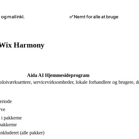
g mail inkl.
✅ Nemt for alle at bruge
. Wix Harmony
Aida AI Hjemmesideprogram
oiværksættere, servicevirksomheder, lokale forhandlere og brugere, de
eriode
rve
i pakkerne
 pakkerne
kluderet (alle pakker)