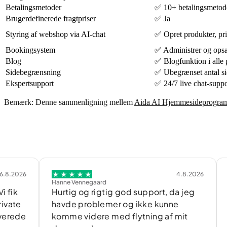
Betalingsmetoder
✅ 10+ betalingsmetode
Brugerdefinerede fragtpriser
✅ Ja
Styring af webshop via AI-chat
✅ Opret produkter, pri
Bookingsystem
✅ Administrer og opsæ
Blog
✅ Blogfunktion i alle
Sidebegrænsning
✅ Ubegrænset antal si
Ekspertsupport
✅ 24/7 live chat-suppo
Bemærk: Denne sammenligning mellem
Aida AI Hjemmesideprogra
6
4.8.2026
Hanne Vennegaard
Christia
Hurtig og rigtig god support, da jeg
Fast 
havde problemer og ikke kunne
reco
e
komme videre med flytning af mit