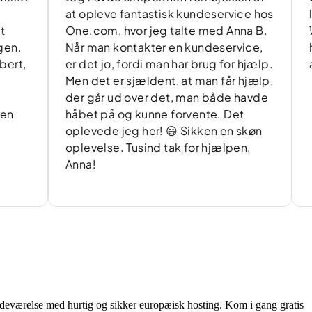
at opleve fantastisk kundeservice hos
løste 
One.com, hvor jeg talte med Anna B.
½ time
Når man kontakter en kundeservice,
herfra
er det jo, fordi man har brug for hjælp.
aldrig
Men det er sjældent, at man får hjælp,
der går ud over det, man både havde
håbet på og kunne forvente. Det
oplevede jeg her! 😃 Sikken en skøn
oplevelse. Tusind tak for hjælpen,
Anna!
edeværelse med hurtig og sikker europæisk hosting. Kom i gang gratis