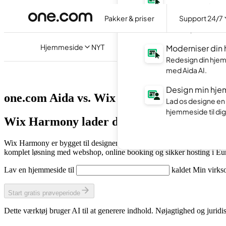
Hjemmesidepr
Pakker & priser
Support 24/7
Lav din egen hjem
med AI på dansk.
Hjemmeside
NYT
Moderniser din
Redesign din hjem
med Aida AI.
Design min hje
one.com Aida vs. Wix Harmony
Lad os designe en
hjemmeside til dig
Wix Harmony lader dig nørde detaljerne. Ai
Wix Harmony er bygget til designere og teknisk erfarne brugere, der 
komplet løsning med webshop, online booking og sikker hosting i Euro
Lav en hjemmeside til
kaldet
Min virk
Start gratis prøveperiode
Dette værktøj bruger AI til at generere indhold. Nøjagtighed og jurid