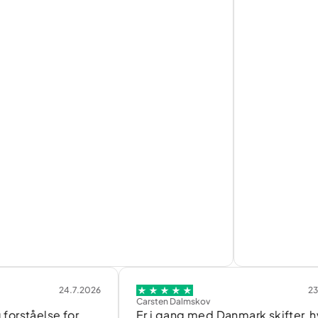
24.7.2026
23.7.2026
Carsten Dalmskov
åelse for
Er i gang med Danmark skifter, hvilket