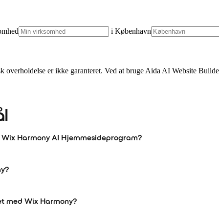
somhed
i
København
isk overholdelse er ikke garanteret. Ved at bruge Aida AI Website Build
ål
 og Wix Harmony AI Hjemmesideprogram?
ny?
net med Wix Harmony?