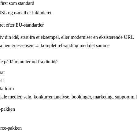
irst som standard
L og e-mail er inkluderet
et efter EU-standarder
v din idé, start fra et eksempel, eller moderniser en eksisterende URL
 henter essensen → komplet rebranding med det samme
på få minutter ud fra din idé
hat
lt
platform
ale medier, salg, konkurrentanalyse, bookinger, marketing, support m.
-pakken
rce-pakken