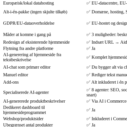
Europæisk/lokal datahosting
✅ EU-datacentre, EU-f
Alt-i-én-pakke (ingen skjulte tilkøb)
✅ Domæne, hosting, SS
GDPR/EU-dataoverholdelse
✅ EU-hostet og design
Måder at komme i gang på
✅ 3 muligheder: beskri
Redesign af eksisterende hjemmeside
✅ Indsæt URL → Aida
Flytning fra andre platforme
✅ Ja
AI-generering af hjemmeside fra
✅ Komplet hjemmeside 
tekstbeskrivelse
AI-chat som primær editor
✅ Du bygger alt via c
Manuel editor
✅ Rediger tekst manue
Add-ons
✅ Alt inkluderet i én 
✅ 8 agenter: SEO, soci
Specialiserede AI-agenter
snart)
AI-genererede produktbeskrivelser
✅ Via AI i Commerce
Dedikeret dashboard til
✅ Ja
hjemmesideprogrammet
Webshop/produktsider
✅ Inkluderet i Comme
Ubegrænset antal produkter
✅ Ja