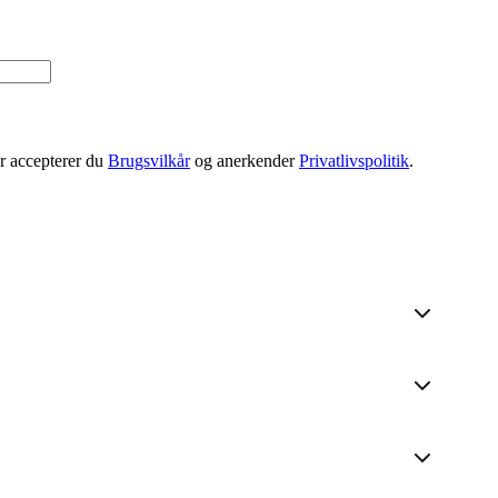
er accepterer du
Brugsvilkår
og anerkender
Privatlivspolitik
.