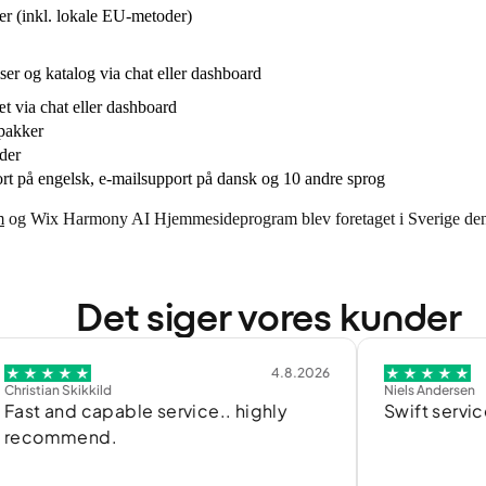
r (inkl. lokale EU-metoder)
ser og katalog via chat eller dashboard
t via chat eller dashboard
 pakker
der
rt på engelsk, e-mailsupport på dansk og 10 andre sprog
m
og Wix Harmony AI Hjemmesideprogram blev foretaget i Sverige den 
Det siger vores kunder
4.8.2026
n Skikkild
Niels Andersen
and capable service.. highly
Swift service
mmend.