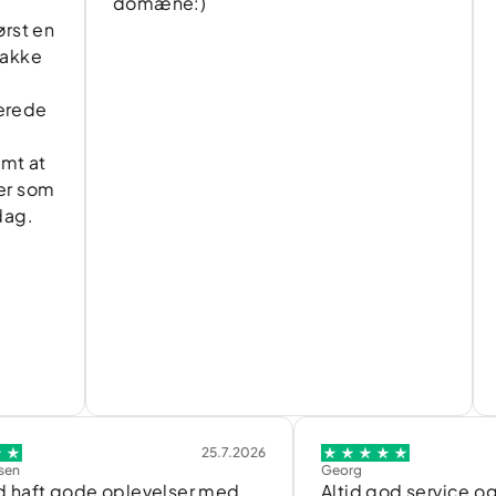
domæne:)
n
m
25.7.2026
Georg
t gode oplevelser med
Altid god service og forst