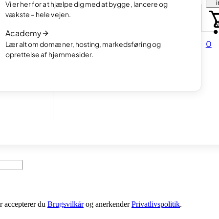
i
Vi er her for at hjælpe dig med at bygge, lancere og
portfolio.
Læs artiklen
vækste – hele vejen.
Hvordan man laver en hjemmeside med A
Academy
Læs artiklen
d at
0
Lær alt om domæner, hosting, markedsføring og
oprettelse af hjemmesider.
tider
ionelt skandinavisk hjemmesideprogram til virksomhedsejere. Få en
er accepterer du
Brugsvilkår
og anerkender
Privatlivspolitik
.