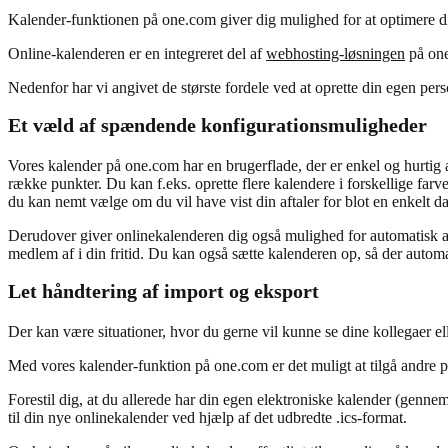
Kalender-funktionen på one.com giver dig mulighed for at optimere din 
Online-kalenderen er en integreret del af
webhosting-løsningen
på one
Nedenfor har vi angivet de største fordele ved at oprette din egen per
Et væld af spændende konfigurationsmuligheder
Vores kalender på one.com har en brugerflade, der er enkel og hurtig a
række punkter. Du kan f.eks. oprette flere kalendere i forskellige farver
du kan nemt vælge om du vil have vist din aftaler for blot en enkelt 
Derudover giver onlinekalenderen dig også mulighed for automatisk at
medlem af i din fritid. Du kan også sætte kalenderen op, så der automat
Let håndtering af import og eksport
Der kan være situationer, hvor du gerne vil kunne se dine kollegaer e
Med vores kalender-funktion på one.com er det muligt at tilgå andre pe
Forestil dig, at du allerede har din egen elektroniske kalender (gennem
til din nye onlinekalender ved hjælp af det udbredte .ics-format.