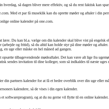
hverdag, så dagen bliver mere effektiv, og så du rent faktisk kan sparr
.com. Med et par få museklik kan du oprette møder og aftaler i din pers
sonlige online kalender på one.com.
t lære. Du kan bl.a. vælge om din kalender skal blive vist på engelsk el
 (arbejde og fritid), så du altid kan holde styr på dine møder og aftaler.
dag, en uge eller måske en hel måned ad gangen.
 opsætte tilbagevendende mødeaftaler. Det kan være alt lige fra ugemød
isk sendes invitation til dine kolleger, som så indkaldes til næste uges
ller din partners kalender for at få et bedre overblik over din uge elle
rsoners kalendere, så de vises i din egen kalender.
 et softwareprogram), og at du nu gerne vil flytte til en online kalende