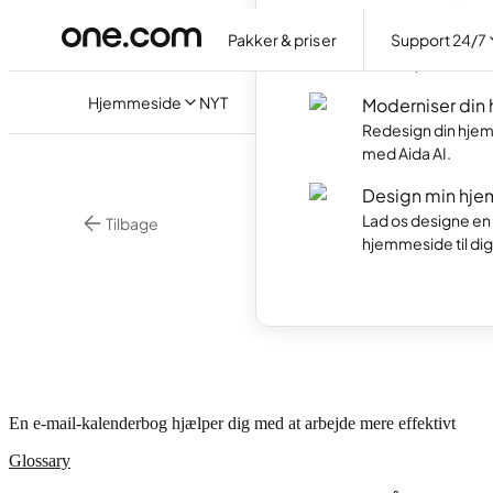
Hjemmesidepr
Pakker & priser
Support 24/7
Lav din egen hjem
med AI på dansk.
Hjemmeside
NYT
Moderniser din
Redesign din hjem
med Aida AI.
Design min hje
Lad os designe en
Tilbage
hjemmeside til dig
•
4 min. 
E-mail
Hvad 
En e-mail-kalenderbog hjælper dig med at arbejde mere effektivt
Glossary