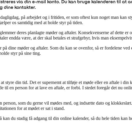
streres via din e-mail konto. Du kan bruge kalenderen til at a
g dine kontakter.
dagligdag, på arbejdet og i fritiden, er som oftest kun noget man kan s
hjælper os samtidig med at holde styr på tiden.
glemmer deres planlagte møder og aftaler. Konsekvenserne af dette er om
taler endda være, at der skal betales et strafgebyr, hvis man eksempelvis
yr på dine møder og aftaler. Som du kan se ovenfor, så er fordelene ved
holde styr på sine ting.
t styre din tid. Det er supernemt at tilføje et møde eller en aftale i din
 en person for at lave en aftale, er forbi. I stedet foregår det nu onlin
n person, som du gerne vil mødes med, og indsætte dato og klokkeslæt. 
ationen for at mødet er sat i stand.
så kan du stadig få adgang til din online kalender, så du hele tiden kan h