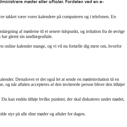
dministrere møder eller aftaler. Fordelen ved en e-
tyre takket være vores kalendere på computeren og i telefonen. En
lægning af møderne til et senere tidspunkt, og irritation fra de øvrige
 har glemt sin tandlægeaftale.
 en online kalender mange, og vi vil nu fortælle dig mere om, hvorfor
 kalender. Derudover er det også let at sende en mødeinvitation til en
e, og når aftalen accepteres af den inviterede person bliver den tilføjet
Du kan endda tilføje hvilke punkter, der skal diskuteres under mødet,
olde styr på alle dine møder og aftaler for dagen.