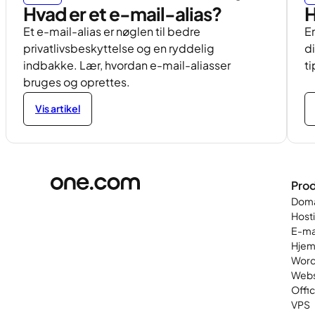
Hvad er et e-mail-alias?
H
Et e-mail-alias er nøglen til bedre
En
privatlivsbeskyttelse og en ryddelig
d
indbakke. Lær, hvordan e-mail-aliasser
ti
bruges og oprettes.
Vis artikel
Prod
Dom
Host
E-ma
Hjem
Word
Web
Offi
VPS