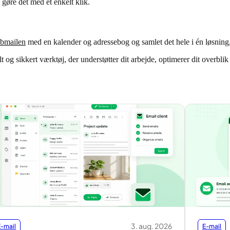
 gøre det med et enkelt klik.
bmailen
med en kalender og adressebog og samlet det hele i én løsning, h
elt og sikkert værktøj, der understøtter dit arbejde, optimerer dit overbl
3. aug. 2026
E-mail
E-mail