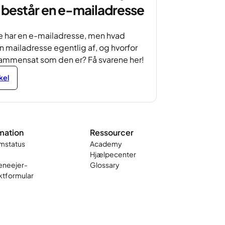
består en e-mailadresse
e har en e-mailadresse, men hvad
n mailadresse egentlig af, og hvorfor
sammensat som den er? Få svarene her!
ikel
mation
Ressourcer
mstatus
Academy
Hjælpecenter
neejer-
Glossary
ktformular