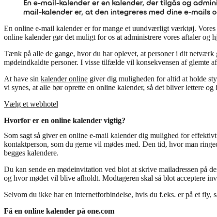
En e-mail-kalender er en kalender, der tilgås og admini
mail-kalender er, at den integreres med dine e-mails o
En online e-mail kalender er for mange et uundværligt værktøj. Vores 
online kalender gør det muligt for os at administrere vores aftaler og 
Tænk på alle de gange, hvor du har oplevet, at personer i dit netværk 
mødeindkaldte personer. I visse tilfælde vil konsekvensen af glemte af
At have sin
kalender online
giver dig muligheden for altid at holde st
vi synes, at alle bør oprette en online kalender, så det bliver lettere og 
Vælg et webhotel
Hvorfor er en online kalender vigtig?
Som sagt så giver en online e-mail kalender dig mulighed for effektivt a
kontaktperson, som du gerne vil mødes med. Den tid, hvor man ringede til
begges kalendere.
Du kan sende en mødeinvitation ved blot at skrive mailadressen på de
og hvor mødet vil blive afholdt. Modtageren skal så blot acceptere invit
Selvom du ikke har en internetforbindelse, hvis du f.eks. er på et fly, 
Få en online kalender på one.com