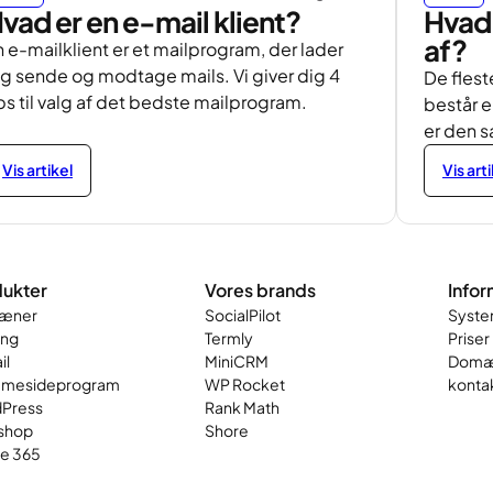
vad er en e-mail klient?
Hvad 
af?
 e-mailklient er et mailprogram, der lader
ig sende og modtage mails. Vi giver dig 4
De flest
ps til valg af det bedste mailprogram.
består e
er den 
Vis artikel
Vis art
ukter
Vores brands
Infor
æner
SocialPilot
Syste
ing
Termly
Priser
il
MiniCRM
Domæ
mesideprogram
WP Rocket
konta
Press
Rank Math
shop
Shore
ce 365