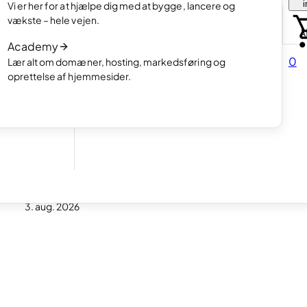
i
Vi er her for at hjælpe dig med at bygge, lancere og
portfolio.
Læs artiklen
vækste – hele vejen.
Hvordan man laver en hjemmeside med A
Academy
Læs artiklen
d at
0
Lær alt om domæner, hosting, markedsføring og
oprettelse af hjemmesider.
tider
?
3. aug. 2026