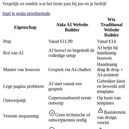
Vergelijk en ontdek wat het beste past bij jou en je bedrijf
Start je gratis proefperiode
Wix
Aida AI Website
Traditional
Eigenschap
Builder
Website
Builder
Prijs
Vanaf €11,99
Vanaf €14
AI helpt bij
AI bouwt en begeleidt de
Rol van AI
handmatig
volledige setup
bouwen
Handmatig
Manier van bouwen
Gesprek via AI-chatbot
drag & drop +
AI-assistent
Gebruiker kiest
AI start vanuit een
Lege pagina probleem
en bewerkt zelf
gesprek
templates
Gepersonaliseerd eerste
Op basis van
Ontwerpstijl
ontwerp
templates
Basiskennis
Geen technische of
Vereiste inspanning
van design
ontwerpkennis nodig
vereist