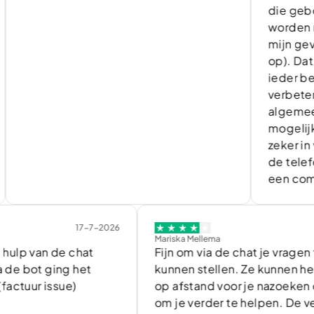
die gebounced 
worden niet ade
mijn geval lijkt 
op). Dat moet b
ieder bedrijf m
verbetering hou
algemeen tevre
mogelijkheden 
zeker in verhoud
de telefonische
een complimen
17-7-2026
17-7-20
Mariska Mellema
n de chat
Fijn om via de chat je vragen te
 ging het
kunnen stellen. Ze kunnen heel veel
 issue)
op afstand voor je nazoeken of inzie
om je verder te helpen. De vertaling