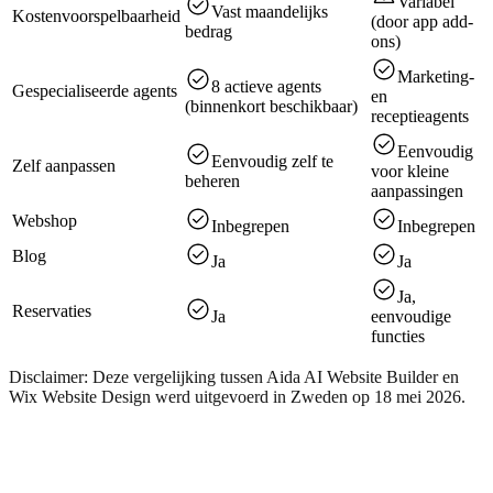
Variabel
Vast maandelijks
Kostenvoorspelbaarheid
(door app add-
bedrag
ons)
Marketing-
8 actieve agents
Gespecialiseerde agents
en
(binnenkort beschikbaar)
receptieagents
Eenvoudig
Eenvoudig zelf te
Zelf aanpassen
voor kleine
beheren
aanpassingen
Webshop
Inbegrepen
Inbegrepen
Blog
Ja
Ja
Ja,
Reservaties
Ja
eenvoudige
functies
Disclaimer: Deze vergelijking tussen Aida AI Website Builder en
Wix Website Design werd uitgevoerd in Zweden op 18 mei 2026.