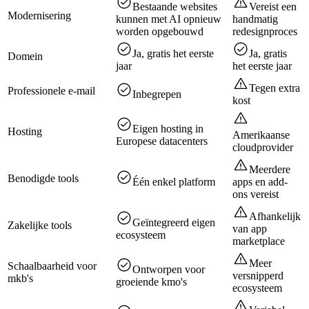
Bestaande websites
Vereist een
Modernisering
kunnen met AI opnieuw
handmatig
worden opgebouwd
redesignproces
Ja, gratis het eerste
Ja, gratis
Domein
jaar
het eerste jaar
Tegen extra
Professionele e-mail
Inbegrepen
kost
Eigen hosting in
Hosting
Amerikaanse
Europese datacenters
cloudprovider
Meerdere
Benodigde tools
Één enkel platform
apps en add-
ons vereist
Afhankelijk
Geïntegreerd eigen
Zakelijke tools
van app
ecosysteem
marketplace
Meer
Schaalbaarheid voor
Ontworpen voor
versnipperd
mkb's
groeiende kmo's
ecosysteem