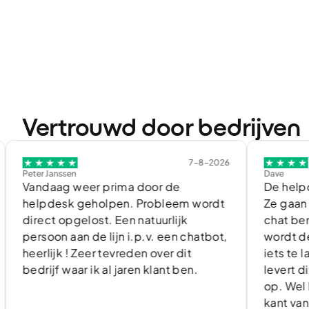
Vertrouwd door bedrijven
7-8-2026
r Janssen
Dave
daag weer prima door de
De helpdesk (te
pdesk geholpen. Probleem wordt
Ze gaan door tot
ect opgelost. Een natuurlijk
chat ben ik niet
soon aan de lijn i.p.v. een chatbot,
wordt de verbin
rlijk ! Zeer tevreden over dit
iets te lang ge
rijf waar ik al jaren klant ben.
levert diverse 
op. Wel kan de 
kant van one.co