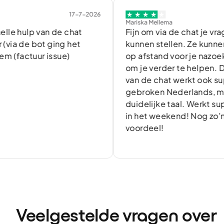
17-7-2026
1
Mariska Mellema
lp van de chat
Fijn om via de chat je vragen te
e bot ging het
kunnen stellen. Ze kunnen heel 
ctuur issue)
op afstand voor je nazoeken of 
om je verder te helpen. De vert
van de chat werkt ook super, g
gebroken Nederlands, maar he
duidelijke taal. Werkt superfijn
in het weekend! Nog zo'n fijn
voordeel!
Veelgestelde vragen over 