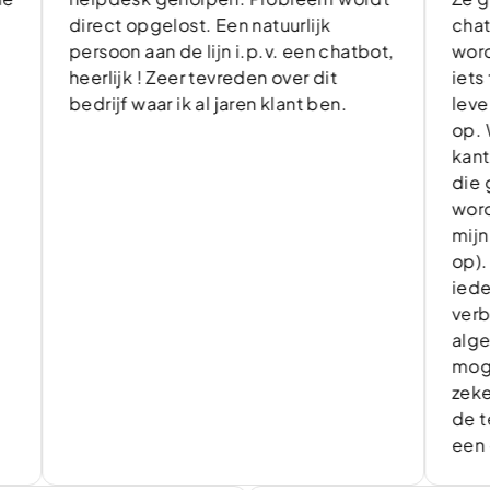
direct opgelost. Een natuurlijk
chat ben ik
persoon aan de lijn i.p.v. een chatbot,
wordt de v
heerlijk ! Zeer tevreden over dit
iets te la
bedrijf waar ik al jaren klant ben.
levert div
op. Wel ka
kant van o
die gebou
worden nie
mijn geval 
op). Dat m
ieder bedr
verbeterin
algemeen 
mogelijkh
zeker in v
de telefon
een compl