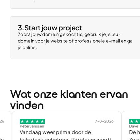
3.
Start jouw project
Zodra jouw domein gekocht is, gebruik je je .eu-
domein voor je website of professionele e-mail en ga
je online.
Wat onze klanten ervan
vinden
7-8-2026
Peter Janssen
Dave
Vandaag weer prima door de
De helpdes
helpdesk geholpen. Probleem wordt
Ze gaan do