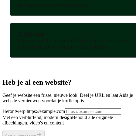
door gewoon met Aida te chatten.
3.
Ga live
Tevreden met het resultaat? Publiceer je website met
een paar klikken en koppel je domeinnaam.
Heb je al een website?
Geef je website een frisse, nieuwe look. Deel je URL en laat Aida je
website vernieuwen voordat je koffie op is.
Herontwerp
https://example.com
Met een verbluffend, modern design
Behoud alle originele
afbeeldingen, video's en content