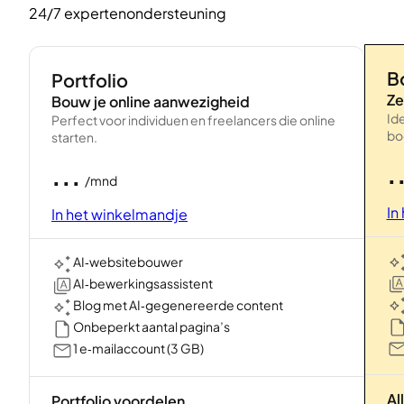
24/7 expertenondersteuning
B
Portfolio
Ze
Bouw je online aanwezigheid
Ide
Perfect voor individuen en freelancers die online
bo
starten.
.
...
/mnd
In
In het winkelmandje
AI‑websitebouwer
AI‑bewerkingsassistent
Blog met AI‑gegenereerde content
Onbeperkt aantal pagina’s
1 e‑mailaccount (3 GB)
Al
Portfolio voordelen