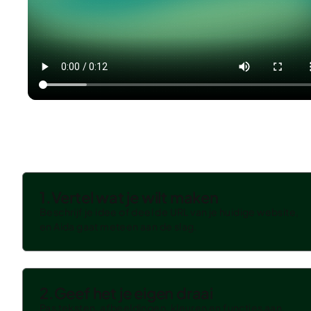
1.
Vertel wat je wilt maken
Beschrijf je idee of deel de URL van je huidige website,
en Aida gaat meteen aan de slag.
2.
Geef het je eigen draai
Pas teksten, afbeeldingen, kleuren en functies aan,