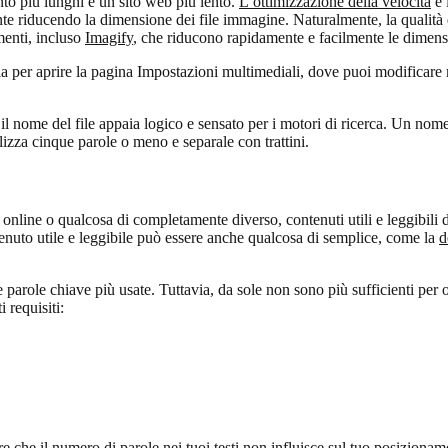
to più lunghi e un sito web più lento.
L’ottimizzazione della velocità
è 
mente riducendo la dimensione dei file immagine. Naturalmente, la qua
menti, incluso
Imagify
, che riducono rapidamente e facilmente le dimens
a per aprire la pagina Impostazioni multimediali, dove puoi modificare
e il nome del file appaia logico e sensato per i motori di ricerca. Un n
lizza cinque parole o meno e separale con trattini.
online o qualcosa di completamente diverso, contenuti utili e leggibili 
tenuto utile e leggibile può essere anche qualcosa di semplice, come la
d
e parole chiave più usate. Tuttavia, da sole non sono più sufficienti per o
 requisiti:
re che il numero di parole nei tuoi testi non influisce sul tuo posizioname