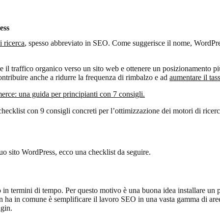
ess
i ricerca
, spesso abbreviato in SEO. Come suggerisce il nome, WordPress
 il traffico organico verso un sito web e ottenere un posizionamento più
ntribuire anche a ridurre la frequenza di rimbalzo e ad
aumentare il tas
erce: u
na guida per principianti con 7 consigli.
ecklist con 9 consigli concreti per l’ottimizzazione dei motori di ricerca
 tuo sito WordPress, ecco una checklist da seguire.
n termini di tempo. Per questo motivo è una buona idea installare un 
gin ha in comune è semplificare il lavoro SEO in una vasta gamma di ar
gin.