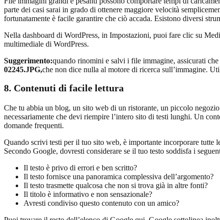
File immagini grandi e pesanti possono comportare tempi di caricamen
parte dei casi sarai in grado di ottenere maggiore velocità semplice
fortunatamente è facile garantire che ciò accada. Esistono diversi stru
Nella dashboard di WordPress, in Impostazioni, puoi fare clic su Medi
multimediale di WordPress.
Suggerimento:
quando rinomini e salvi i file immagine, assicurati ch
02245.JPG,
che non dice nulla al motore di ricerca sull’immagine. Uti
8.
Contenuti di facile lettura
Che tu abbia un blog, un sito web di un ristorante, un piccolo negozio 
necessariamente che devi riempire l’intero sito di testi lunghi. Un con
domande frequenti.
Quando scrivi testi per il tuo sito web, è importante incorporare tutte l
Secondo Google, dovresti considerare se il tuo testo soddisfa i seguenti
Il testo è privo di errori e ben scritto?
Il testo fornisce una panoramica complessiva dell’argomento?
Il testo trasmette qualcosa che non si trova già in altre fonti?
Il titolo è informativo e non sensazionale?
Avresti condiviso questo contenuto con un amico?
Puoi trovare il resto dell’elenco di Google
qui
. Google sottolinea inolt