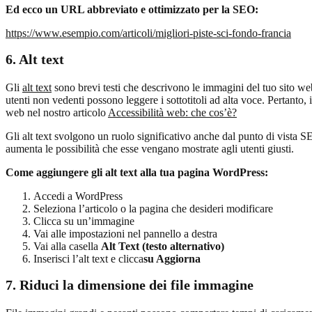
Ed ecco un URL abbreviato e ottimizzato per la SEO:
https://www.esempio.com/articoli/migliori-piste-sci-fondo-francia
6. Alt te
xt
Gli
alt text
sono brevi testi che descrivono le immagini del tuo sito web.
utenti non vedenti possono leggere i sottotitoli ad alta voce. Pertanto, 
web nel nostro articolo
Accessibilità web: che cos’è?
Gli alt text svolgono un ruolo significativo anche dal punto di vista S
aumenta le possibilità che esse vengano mostrate agli utenti giusti.
Come aggiungere gli alt text alla tua pagina WordPress:
Accedi a WordPress
Seleziona l’articolo o la pagina che desideri modificare
Clicca su un’immagine
Vai alle impostazioni nel pannello a destra
Vai alla casella
Alt Text (testo alternativo)
Inserisci l’alt text e clicca
su Aggiorna
7.
Riduci la dimensione dei file immagine