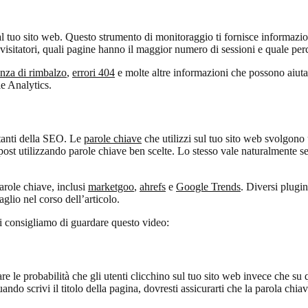
 al tuo sito web. Questo strumento di monitoraggio ti fornisce informazion
isitatori, quali pagine hanno il maggior numero di sessioni e quale percent
nza di rimbalzo
,
errori 404
e molte altre informazioni che possono aiutart
e Analytics.
rtanti della SEO. Le
parole chiave
che utilizzi sul tuo sito web svolgono 
uoi post utilizzando parole chiave ben scelte. Lo stesso vale naturalmente
arole chiave, inclusi
marketgoo
,
ahrefs
e
Google Trends
. Diversi plugi
glio nel corso dell’articolo.
 Ti consigliamo di guardare questo video:
re le probabilità che gli utenti clicchino sul tuo sito web invece che su q
ando scrivi il titolo della pagina, dovresti assicurarti che la parola chia