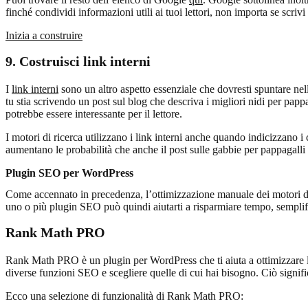
finché condividi informazioni utili ai tuoi lettori, non importa se scriv
Inizia a construire
9.
Costruisci link interni
I
link interni
sono un altro aspetto essenziale che dovresti spuntare nel
tu stia scrivendo un post sul blog che descriva i migliori nidi per papp
potrebbe essere interessante per il lettore.
I motori di ricerca utilizzano i link interni anche quando indicizzano i c
aumentano le probabilità che anche il post sulle gabbie per pappagall
Plugin SEO per WordPress
Come accennato in precedenza, l’ottimizzazione manuale dei motori di r
uno o più plugin SEO può quindi aiutarti a risparmiare tempo, semplifi
Rank Math PRO
Rank Math PRO è un plugin per WordPress che ti aiuta a ottimizzare la 
diverse funzioni SEO e scegliere quelle di cui hai bisogno. Ciò signifi
Ecco una selezione di funzionalità di Rank Math PRO: