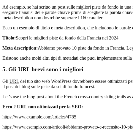
Ad esempio, se hai scritto un post sulle migliori piste da fondo in una
eseguire l’analisi delle parole chiave prima di scegliere la parola chiav
meta description non dovrebbe superare i 160 caratteri.
Ecco un esempio di titolo e meta description, che includono le parole 
Titolo:
Scopri le migliori piste da fondo della Francia nel 2024
Meta description:
Abbiamo provato 10 piste da fondo in Francia. Leggi
Esistono anche molti altri tipi di metadati che puoi implementare sulla
5.
Gli URL brevi sono i migliori
Gli
URL
del tuo sito web WordPress dovrebbero essere ottimizzati per
il post del blog sulle piste da sci di fondo francesi.
Let’s use the blog post about the French cross-country skiing trails as
Ecco 2 URL non ottimizzati per la SEO:
https://www.example.com/articles/4785
https://www.esempio.com/articoli/abbiamo-provato-e-recensito-10-pis