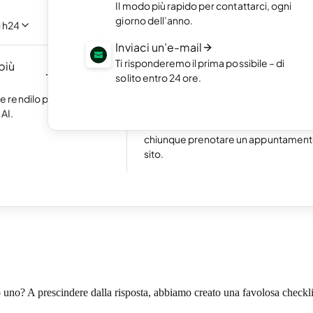
Il modo più rapido per contattarci, ogni
 con l'intelligenza
Metti in mostra i tuoi lavori migliori co
giorno dell’anno.
crivere una riga di
portfolio online.
i h24
Inviaci un’e-mail
Crea un ecommerce
Ti risponderemo il prima possibile – di
 più
Crea il tuo ecommerce e comincia a
NUOVO
solito entro 24 ore.
guadagnare online.
Eccellente
24.768 reviews on
 e rendilo più
Prenotazioni online
AI.
Attiva le prenotazioni online e rendi fa
chiunque prenotare un appuntamento
sito.
in. di lettura
Press SEO
 uno? A prescindere dalla risposta, abbiamo creato una favolosa checklis