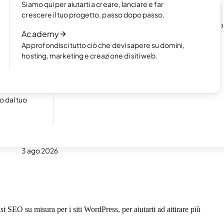
Siamo qui per aiutarti a creare, lanciare e far
n un
Leggi l’articolo
crescere il tuo progetto, passo dopo passo.
Come funziona la creazione di un sito we
Academy
l'AI
Approfondisci tutto ciò che devi sapere su domini,
Leggi l’articolo
hosting, marketing e creazione di siti web.
cile a
 dal tuo
3 ago 2026
t SEO su misura per i siti WordPress, per aiutarti ad attirare più