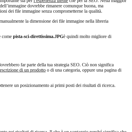
importante sia per
l’esperienza utente
che per la SEO. Nella maggior
lità dell’immagine dovrebbe rimanere comunque buona, ma
ioni dei file immagine senza comprometterne la qualità.
 manualmente la dimensione dei file immagine nella libreria
ome come
pista-sci-direttissima.JPG
è quindi molto migliore di
dovrebbero far parte della tua strategia SEO. Ciò non significa
escrizione di un prodotto
o di una categoria, oppure una pagina di
ttenere un posizionamento ai primi posti dei risultati di ricerca.
nto nei risultati di ricerca. Il che è un vantaggio perché significa che