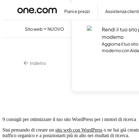
Crea il tuo sito web
artificiale, senza s
Piani e prezzi
Assistenza client
codice.
Sito web
NUOVO
Rendi il tuo sito
moderno
Aggiorna il tuo sito
moderno con Aida 
Indietro
•
12 m
WordPress
Word
9 consigli per ottimizzare il tuo sito WordPress per i motori di ricerca
Stai pensando di creare un
sito web con WordPress
o ne hai già creato
traffico organico e a posizionarti più in alto nei risultati di ricerca.