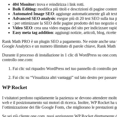
404 Monitor:
trova e reindirizza i link rotti.
Bulk Editing:
modifica più titoli e descrizioni di pagine cont
Automated Image SEO
: aggiunge automaticamente gli alt text
Advanced SEO analysis
: esegue più di 20 test SEO sulla tua 
: per ottimizzare la SEO delle pagine prodotto del tuo negozio o
Video SEO
: crea una video mappa del sito per indicizzare rapid
Easy meta tag addition
: aggiungi notizie, articoli, blog, ricet
Rank Math PRO è un plugin SEO a pagamento. Ne esiste anche una versi
Google Analytics e un numero illimitato di parole chiave, Rank Math 
Durante il processo di installazione in 1 clic di WordPress su one.com,
controllo one.com:
Fai clic sul riquadro WordPress nel tuo pannello di controllo p
Fai clic su “Visualizza altri vantaggi” sul lato destro per pass
WP Rocket
I visitatori perdono rapidamente la pazienza se devono attendere molto
web e il posizionamento sui motori di ricerca. Inoltre, WP Rocket ha un
l’ottimizzazione dei file Google Fonts, che migliorano le prestazioni 
Se sei già cliente one.com, puoi aggiungere WP Rocket direttamente 