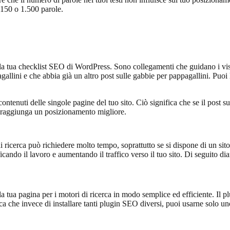
i 150 o 1.500 parole.
la tua checklist SEO di WordPress. Sono collegamenti che guidano i visi
agallini e che abbia già un altro post sulle gabbie per pappagallini. Puoi
ontenuti delle singole pagine del tuo sito. Ciò significa che se il post sui
i raggiunga un posizionamento migliore.
icerca può richiedere molto tempo, soprattutto se si dispone di un sito W
cando il lavoro e aumentando il traffico verso il tuo sito. Di seguito d
tua pagina per i motori di ricerca in modo semplice ed efficiente. Il pl
ca che invece di installare tanti plugin SEO diversi, puoi usarne solo un