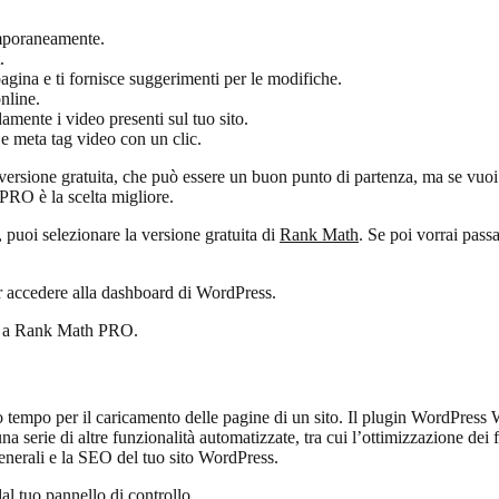
emporaneamente.
.
pagina e ti fornisce suggerimenti per le modifiche.
nline.
amente i video presenti sul tuo sito.
te e meta tag video con un clic.
one gratuita, che può essere un buon punto di partenza, ma se vuoi util
PRO è la scelta migliore.
 puoi selezionare la versione gratuita di
Rank Math
. Se poi vorrai pass
er accedere alla dashboard di WordPress.
are a Rank Math PRO.
 tempo per il caricamento delle pagine di un sito. Il plugin WordPress W
a serie di altre funzionalità automatizzate, tra cui l’ottimizzazione dei 
generali e la SEO del tuo sito WordPress.
dal tuo
pannello di controllo
.