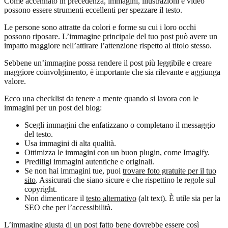
Come accennato in precedenza, immagini, illustrazioni e video
possono essere strumenti eccellenti per spezzare il testo.
Le persone sono attratte da colori e forme su cui i loro occhi
possono riposare. L’immagine principale del tuo post può avere un
impatto maggiore nell’attirare l’attenzione rispetto al titolo stesso.
Sebbene un’immagine possa rendere il post più leggibile e creare
maggiore coinvolgimento, è importante che sia rilevante e aggiunga
valore.
Ecco una checklist da tenere a mente quando si lavora con le
immagini per un post del blog:
Scegli immagini che enfatizzano o completano il messaggio
del testo.
Usa immagini di alta qualità.
Ottimizza le immagini con un buon plugin, come
Imagify
.
Prediligi immagini autentiche e originali.
Se non hai immagini tue, puoi
trovare foto gratuite per il tuo
sito
. Assicurati che siano sicure e che rispettino le regole sul
copyright.
Non dimenticare il
testo alternativo
(alt text). È utile sia per la
SEO che per l’accessibilità.
L’immagine giusta di un post fatto bene dovrebbe essere così