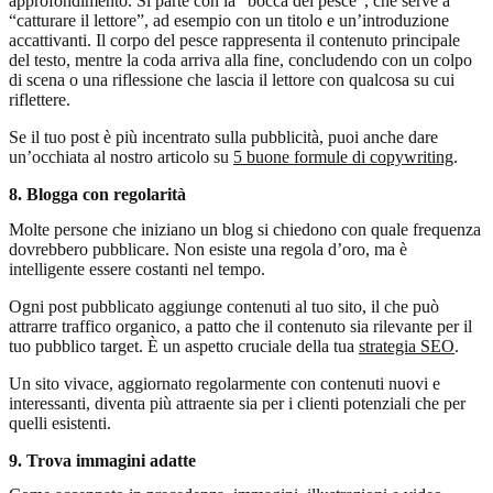
approfondimento. Si parte con la “bocca del pesce”, che serve a
“catturare il lettore”, ad esempio con un titolo e un’introduzione
accattivanti. Il corpo del pesce rappresenta il contenuto principale
del testo, mentre la coda arriva alla fine, concludendo con un colpo
di scena o una riflessione che lascia il lettore con qualcosa su cui
riflettere.
Se il tuo post è più incentrato sulla pubblicità, puoi anche dare
un’occhiata al nostro articolo su
5 buone formule di copywriting
.
8. Blogga con regolarità
Molte persone che iniziano un blog si chiedono con quale frequenza
dovrebbero pubblicare. Non esiste una regola d’oro, ma è
intelligente essere costanti nel tempo.
Ogni post pubblicato aggiunge contenuti al tuo sito, il che può
attrarre traffico organico, a patto che il contenuto sia rilevante per il
tuo pubblico target. È un aspetto cruciale della tua
strategia SEO
.
Un sito vivace, aggiornato regolarmente con contenuti nuovi e
interessanti, diventa più attraente sia per i clienti potenziali che per
quelli esistenti.
9. Trova immagini adatte