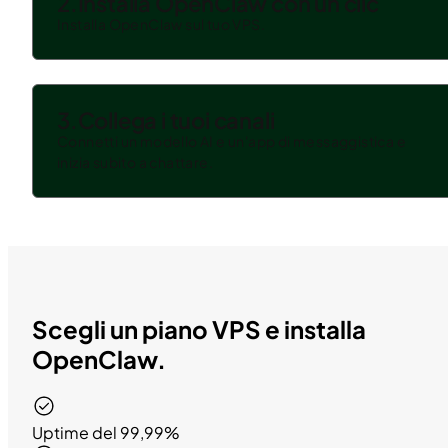
2.
Installa OpenClaw con un clic
Installa OpenClaw sul tuo VPS.
3.
Collega i tuoi canali
Connetti un modello AI e un'app di messaggistica e
inizia subito a chattare.
Scegli un piano VPS e installa
OpenClaw.
Uptime del 99,99%