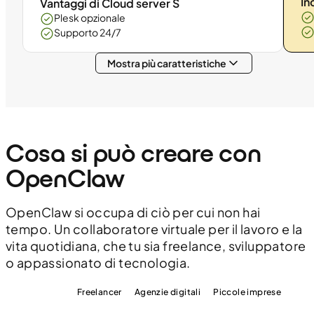
In
Vantaggi di Cloud server S
Plesk opzionale
Supporto 24/7
Mostra più caratteristiche
Cosa si può creare con
OpenClaw
OpenClaw si occupa di ciò per cui non hai
tempo. Un collaboratore virtuale per il lavoro e la
vita quotidiana, che tu sia freelance, sviluppatore
o appassionato di tecnologia.
Sviluppatori
Freelancer
Agenzie digitali
Piccole imprese