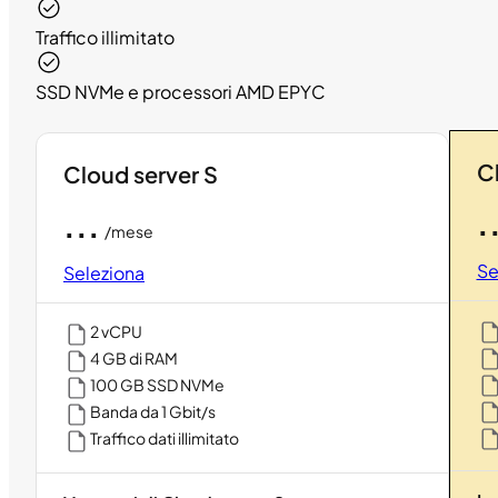
Traffico illimitato
SSD NVMe e processori AMD EPYC
C
Cloud server S
.
...
/mese
Se
Seleziona
2 vCPU
4 GB di RAM
100 GB SSD NVMe
Banda da 1 Gbit/s
Traffico dati illimitato