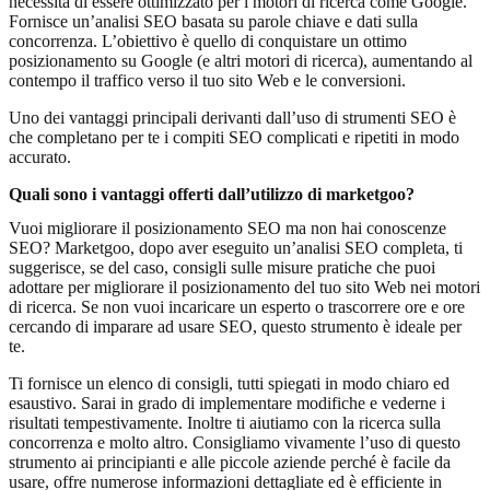
necessità di essere ottimizzato per i motori di ricerca come Google.
Fornisce un’analisi SEO basata su parole chiave e dati sulla
concorrenza. L’obiettivo è quello di conquistare un ottimo
posizionamento su Google (e altri motori di ricerca), aumentando al
contempo il traffico verso il tuo sito Web e le conversioni.
Uno dei vantaggi principali derivanti dall’uso di strumenti SEO è
che completano per te i compiti SEO complicati e ripetiti in modo
accurato.
Quali sono i vantaggi offerti dall’utilizzo di marketgoo?
Vuoi migliorare il posizionamento SEO ma non hai conoscenze
SEO? Marketgoo, dopo aver eseguito un’analisi SEO completa, ti
suggerisce, se del caso, consigli sulle misure pratiche che puoi
adottare per migliorare il posizionamento del tuo sito Web nei motori
di ricerca. Se non vuoi incaricare un esperto o trascorrere ore e ore
cercando di imparare ad usare SEO, questo strumento è ideale per
te.
Ti fornisce un elenco di consigli, tutti spiegati in modo chiaro ed
esaustivo. Sarai in grado di implementare modifiche e vederne i
risultati tempestivamente. Inoltre ti aiutiamo con la ricerca sulla
concorrenza e molto altro. Consigliamo vivamente l’uso di questo
strumento ai principianti e alle piccole aziende perché è facile da
usare, offre numerose informazioni dettagliate ed è efficiente in