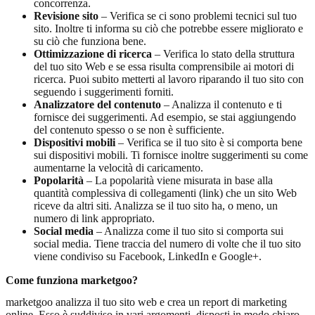
concorrenza.
Revisione sito
– Verifica se ci sono problemi tecnici sul tuo
sito. Inoltre ti informa su ciò che potrebbe essere migliorato e
su ciò che funziona bene.
Ottimizzazione di ricerca
– Verifica lo stato della struttura
del tuo sito Web e se essa risulta comprensibile ai motori di
ricerca. Puoi subito metterti al lavoro riparando il tuo sito con
seguendo i suggerimenti forniti.
Analizzatore del contenuto
– Analizza il contenuto e ti
fornisce dei suggerimenti. Ad esempio, se stai aggiungendo
del contenuto spesso o se non è sufficiente.
Dispositivi mobili
– Verifica se il tuo sito è si comporta bene
sui dispositivi mobili. Ti fornisce inoltre suggerimenti su come
aumentarne la velocità di caricamento.
Popolarità
– La popolarità viene misurata in base alla
quantità complessiva di collegamenti (link) che un sito Web
riceve da altri siti. Analizza se il tuo sito ha, o meno, un
numero di link appropriato.
Social media
– Analizza come il tuo sito si comporta sui
social media. Tiene traccia del numero di volte che il tuo sito
viene condiviso su Facebook, LinkedIn e Google+.
Come funziona marketgoo?
marketgoo analizza il tuo sito web e crea un report di marketing
online. Esso è suddiviso in vari argomenti, disposti in modo chiaro,