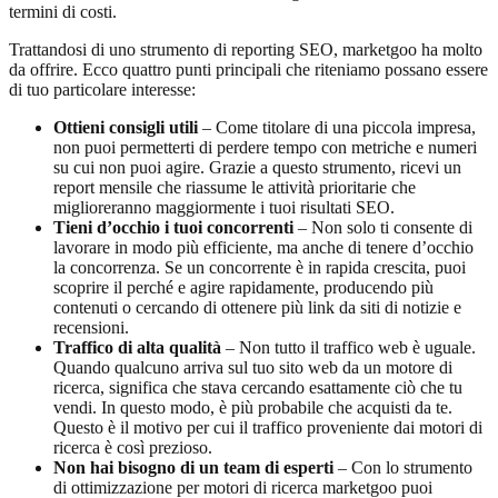
termini di costi.
Trattandosi di uno strumento di reporting SEO, marketgoo ha molto
da offrire. Ecco quattro punti principali che riteniamo possano essere
di tuo particolare interesse:
Ottieni consigli utili
– Come titolare di una piccola impresa,
non puoi permetterti di perdere tempo con metriche e numeri
su cui non puoi agire. Grazie a questo strumento, ricevi un
report mensile che riassume le attività prioritarie che
miglioreranno maggiormente i tuoi risultati SEO.
Tieni d’occhio i tuoi concorrenti
– Non solo ti consente di
lavorare in modo più efficiente, ma anche di tenere d’occhio
la concorrenza. Se un concorrente è in rapida crescita, puoi
scoprire il perché e agire rapidamente, producendo più
contenuti o cercando di ottenere più link da siti di notizie e
recensioni.
Traffico di alta qualità
– Non tutto il traffico web è uguale.
Quando qualcuno arriva sul tuo sito web da un motore di
ricerca, significa che stava cercando esattamente ciò che tu
vendi. In questo modo, è più probabile che acquisti da te.
Questo è il motivo per cui il traffico proveniente dai motori di
ricerca è così prezioso.
Non hai bisogno di un team di esperti
– Con lo strumento
di ottimizzazione per motori di ricerca marketgoo puoi