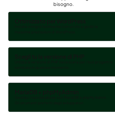
bisogno.
Ottimizzato per WordPress
Installa o migra facilmente con un clic e goditi le
massime prestazioni di WordPress.
Scegli tu la versione di PHP
Utilizza la versione di PHP necessaria per i tuoi progetti e
cambiala in qualsiasi momento.
MariaDB + phpMyAdmin
Gestisci i tuoi database con MariaDB e phpMyAdmin.
Gli strumenti preferiti dagli sviluppatori.