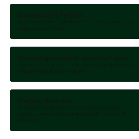
Accesso SFTP e SSH
Accedi, modifica e pubblica in modo sicuro da qualsiasi
luogo, come preferisci.
Backup giornaliero, ripristino facile
Lavora in tutta tranquillità con backup pronti per essere
ripristinati in qualsiasi momento.
Traffico illimitato
Non preoccuparti mai del traffico. Il tuo sito web
continuerà a funzionare, qualunque sia il numero di
visitatori.