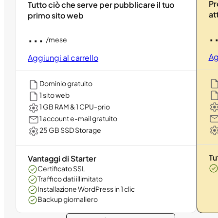
Pr
Tutto ciò che serve per pubblicare il tuo
at
primo sito web
.
...
/mese
Ag
Aggiungi al carrello
Dominio gratuito
1 sito web
1 GB RAM & 1 CPU-prio
1 account e-mail gratuito
25 GB SSD Storage
Tu
Vantaggi di Starter
Certificato SSL
Traffico dati illimitato
Installazione WordPress in 1 clic
Backup giornaliero