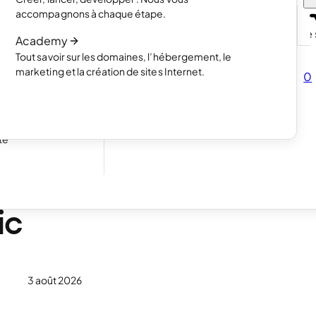
projets avec un
Lire l’article
accompagnons à chaque étape.
Comment fonctionne la création de s
Academy
Lire l’article
Tout savoir sur les domaines, l’hébergement, le
mencez à vendre
marketing et la création de sites Internet.
0
s
ous pour vos
te
e site
ic
3 août 2026