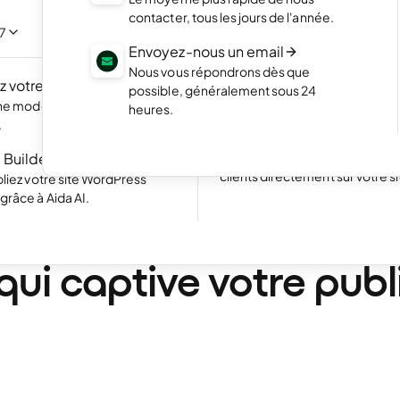
NOUVEAU
Mettez en valeur vos meilleurs 
contacter, tous les jours de l'année.
portfolio élégant
/7
 propre site web en
Envoyez-nous un email
c l'IA.
Boutique en ligne
Nous vous répondrons dès que
 votre site
NOUVEAU
Lancez votre boutique et com
possible, généralement sous 24
vos produits en ligne
une modernisation rapide
heures.
Excellent
24 773 reviews on
.
Site web avec réservation
 Builder pour WP
Simplifiez la prise de rendez-v
clients directement sur votre si
liez votre site WordPress
râce à Aida AI.
•
23 min. de lecture
e
er: Créez un contenu d
ui captive votre publ