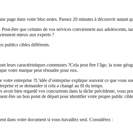
 page dans votre bloc-notes. Passez 20 minutes à découvrir autant que 
. Peut-être que certains de vos services conviennent aux adolescents, tan
nviennent mieux aux experts ?
s publics cibles différents.
sont leurs caractéristiques communes ?Cela peut être l’âge, la zone géog
n que votre marque peut résoudre pour eux.
ux de votre entreprise ?L’idée d’entreprise explique souvent ce que vous s
ntreprise et se demander si cela a changé au fil du temps.
s avoir bien regardé vos concurrents dans la tâche précédente, vous pourr
nt être un bon point de départ pour identifier votre propre public cible
ent dans votre document si vous travaillez seul. Considérez :