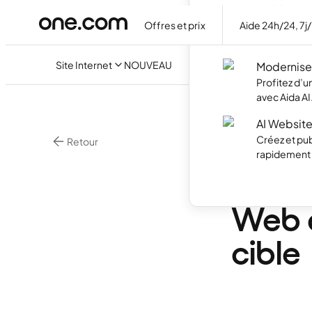
Builder
Offres et prix
Aide 24h/24, 7j
Créez votre
discutant ave
Site Internet
NOUVEAU
Modernisez
Profitez d’
avec Aida AI
AI Website
Créez et pub
Retour
rapidement g
Marketing En Lign
Ateli
Web q
cible