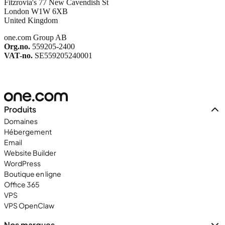
Fitzrovia's 77 New Cavendish St
London W1W 6XB
United Kingdom
one.com Group AB
Org.no.
559205-2400
VAT-no.
SE559205240001
Produits
Domaines
Hébergement
Email
Website Builder
WordPress
Boutique en ligne
Office 365
VPS
VPS OpenClaw
Nos marques