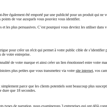
être également été emporté par une publicité pour un produit qui ne vo
es points de vue auxquels vous pouviez vous identifier.
et les plus persuasives. C’est pourquoi vous devriez les utiliser dans vo
trigue pour créer un récit qui permet à votre public cible de s’identifie
s de votre entreprise.
nnalité de votre marque et ainsi créer un lien émotionnel entre votre mar
stoires plus petites que vous transmettez via votre
site internet
, vos cam
t simplement parce que les clients potentiels sont beaucoup plus suscep
 ne dure que 18 secondes.
nts types de narration, nous examinerons 3 entreprises qui ont déjà con