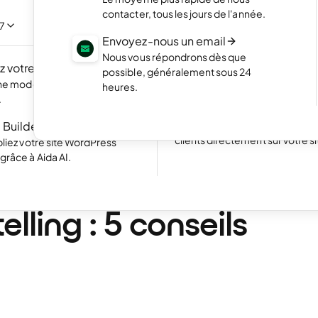
NOUVEAU
Mettez en valeur vos meilleurs 
contacter, tous les jours de l'année.
portfolio élégant
/7
 propre site web en
Envoyez-nous un email
c l'IA.
Boutique en ligne
Nous vous répondrons dès que
 votre site
NOUVEAU
Lancez votre boutique et com
possible, généralement sous 24
vos produits en ligne
une modernisation rapide
heures.
Excellent
24 778 reviews on
.
Site web avec réservation
 Builder pour WP
Simplifiez la prise de rendez-v
clients directement sur votre si
liez votre site WordPress
râce à Aida AI.
•
14 min. de lecture
e
rcez votre marque av
elling : 5 conseils