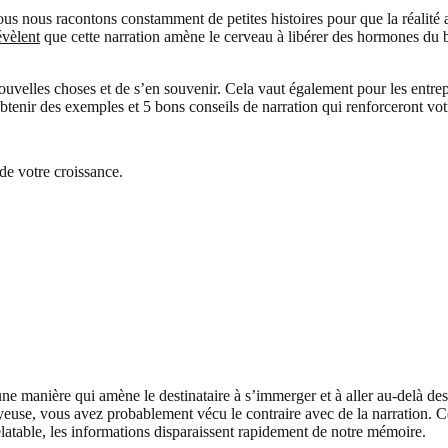
 nous racontons constamment de petites histoires pour que la réalité ait
évèlent
que cette narration amène le cerveau à libérer des hormones du b
nouvelles choses et de s’en souvenir. Cela vaut également pour les entrep
obtenir des exemples et 5 bons conseils de narration qui renforceront vo
de votre croissance.
s d’une manière qui amène le destinataire à s’immerger et à aller au-delà
use, vous avez probablement vécu le contraire avec de la narration. C
latable, les informations disparaissent rapidement de notre mémoire.