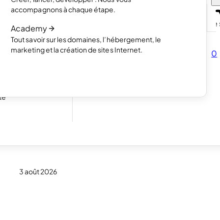
projets avec un
Lire l’article
accompagnons à chaque étape.
Comment fonctionne la création de s
Academy
Lire l’article
Tout savoir sur les domaines, l’hébergement, le
mencez à vendre
marketing et la création de sites Internet.
0
s
ous pour vos
te
ec le
3 août 2026