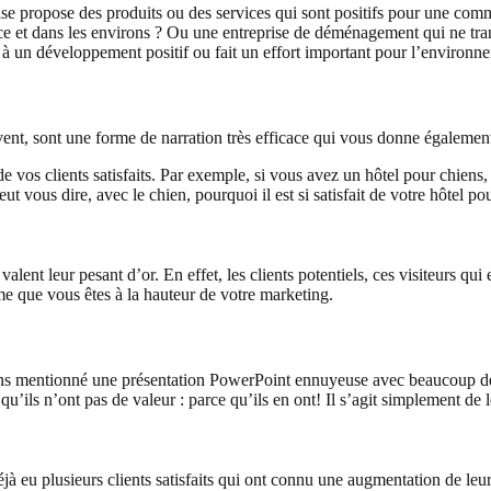
rise propose des produits ou des services qui sont positifs pour une com
ce et dans les environs ? Ou une entreprise de déménagement qui ne tra
 à un développement positif ou fait un effort important pour l’environn
vent, sont une forme de narration très efficace qui vous donne également
 de vos clients satisfaits. Par exemple, si vous avez un hôtel pour chie
ut vous dire, avec le chien, pourquoi il est si satisfait de votre hôtel po
valent leur pesant d’or. En effet, les clients potentiels, ces visiteurs qu
rme que vous êtes à la hauteur de votre marketing.
vons mentionné une présentation PowerPoint ennuyeuse avec beaucoup de 
’ils n’ont pas de valeur : parce qu’ils en ont! Il s’agit simplement de 
u plusieurs clients satisfaits qui ont connu une augmentation de leurs v