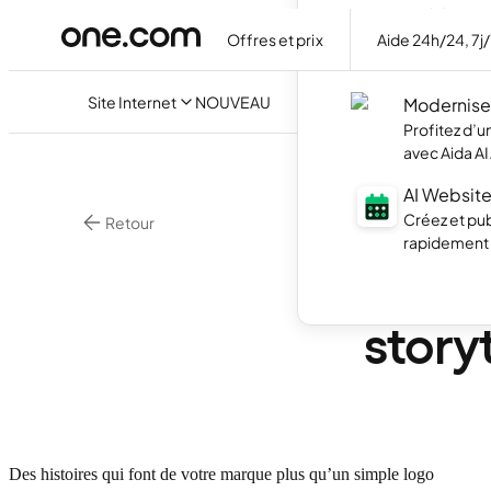
Builder
Offres et prix
Aide 24h/24, 7j
Créez votre
discutant ave
Site Internet
NOUVEAU
Modernisez
Profitez d’
avec Aida AI
AI Website
Créez et pub
Retour
rapidement g
Marketing En Lign
Renfo
storyt
Des histoires qui font de votre marque plus qu’un simple logo