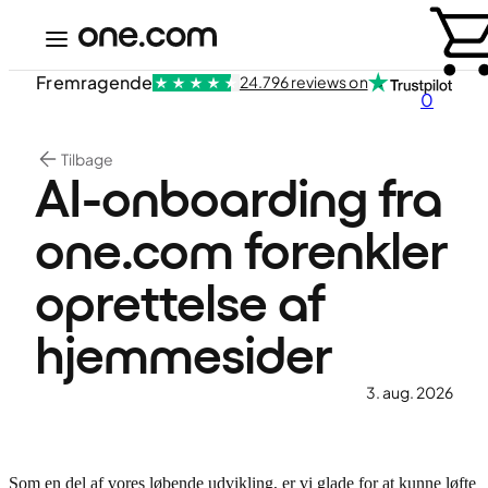
Fremragende
24.796 reviews on
0
Tilbage
AI-onboarding fra
one.com forenkler
oprettelse af
hjemmesider
3. aug. 2026
Som en del af vores løbende udvikling, er vi glade for at kunne løfte