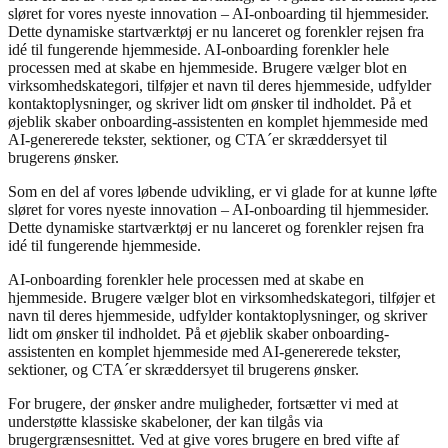
sløret for vores nyeste innovation – AI-onboarding til hjemmesider.
Dette dynamiske startværktøj er nu lanceret og forenkler rejsen fra
idé til fungerende hjemmeside. AI-onboarding forenkler hele
processen med at skabe en hjemmeside. Brugere vælger blot en
virksomhedskategori, tilføjer et navn til deres hjemmeside, udfylder
kontaktoplysninger, og skriver lidt om ønsker til indholdet. På et
øjeblik skaber onboarding-assistenten en komplet hjemmeside med
AI-genererede tekster, sektioner, og CTA´er skræddersyet til
brugerens ønsker.
Som en del af vores løbende udvikling, er vi glade for at kunne løfte
sløret for vores nyeste innovation – AI-onboarding til hjemmesider.
Dette dynamiske startværktøj er nu lanceret og forenkler rejsen fra
idé til fungerende hjemmeside.
AI-onboarding forenkler hele processen med at skabe en
hjemmeside. Brugere vælger blot en virksomhedskategori, tilføjer et
navn til deres hjemmeside, udfylder kontaktoplysninger, og skriver
lidt om ønsker til indholdet. På et øjeblik skaber onboarding-
assistenten en komplet hjemmeside med AI-genererede tekster,
sektioner, og CTA´er skræddersyet til brugerens ønsker.
For brugere, der ønsker andre muligheder, fortsætter vi med at
understøtte klassiske skabeloner, der kan tilgås via
brugergrænsesnittet. Ved at give vores brugere en bred vifte af