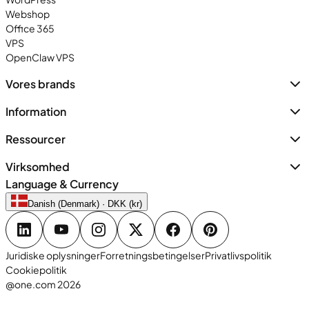
Webshop
Office 365
VPS
OpenClaw VPS
Vores brands
Information
Ressourcer
Virksomhed
Language & Currency
Danish (Denmark) · DKK (kr)
Juridiske oplysninger
Forretningsbetingelser
Privatlivspolitik
Cookiepolitik
@one.com 2026