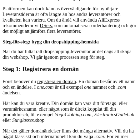
Plattformen kan dock kännas överväldigande för nybörjare.
Leveranstiderna är ofta längre än hos andra leverantörer och
kvaliteten kan variera. Om du ändå vill använda AliExpress
rekommenderar vi
DSers
, som automatiserar orderhantering och gör
det möjligt att jämföra flera leverantörer.
Steg-för-steg: bygg din dropshipping-hemsida
När du har hittat rätt dropshipping-leverantör är det dags att skapa
din webshop. Vi går igenom processen steg för steg.
Steg 1: Registrera en domän
Först behöver du
registrera en domän
. En domän består av ett namn
och en ändelse. I
one.com
är till exempel
one
namnet och
.com
ändelsen.
Här kan du vara kreativ. Din domän kan vara ditt företags- eller
varumärkesnamn, eller något som är direkt kopplat till din
produktnisch, till exempel
YogaClothing.com
,
ElectronicsOutlet.uk
eller
Sunglasses.shop
.
När det gäller
domänändelser
finns det många alternativ. Vill du ha
något klassiskt och internationellt kan du välja
.com
. För en mer