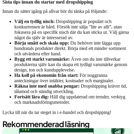
Sista tips innan du startar med dropshipping
Innan du sätter igång på allvar bör du tänka på följande:
Välj en tydlig nisch:
Dropshipping är populärt och
konkurrensen är hård. Försök inte sälja ”lite av allt”, utan
fokusera på en specifik nisch där du kan sticka ut. Välj gärna
något du själv är intresserad av.
Börja smått och skala upp:
Du behöver inte lägga upp
hundratals produkter direkt. Börja med ett mindre sortiment
och utvärdera efter hand.
Bygg ett starkt varumärke:
Även om du inte tillverkar
produkterna själv kan du skapa ett tydligt varumärke genom
design, ton och kundupplevelse.
Ha koll på ekonomin från start:
För noggranna
anteckningar över intäkter, kostnader och marginaler.
Räkna inte med snabba pengar:
Dropshipping kräver tid,
tålamod och ständig utveckling.
Fortsätt lära dig:
Håll dig uppdaterad om trender, verktyg
och marknadsföringsmetoder.
Lycka till när du tar steget in i e-handel och dropshipping!
Rekommenderad läsning