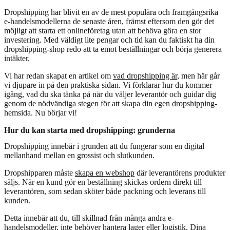
Dropshipping har blivit en av de mest populära och framgångsrika
e-handelsmodellerna de senaste åren, främst eftersom den gör det
möjligt att starta ett onlineföretag utan att behöva göra en stor
investering. Med väldigt lite pengar och tid kan du faktiskt ha din
dropshipping-shop redo att ta emot beställningar och börja generera
intäkter.
Vi har redan skapat en artikel om
vad dropshipping är
, men här går
vi djupare in på den praktiska sidan. Vi förklarar hur du kommer
igång, vad du ska tänka på när du väljer leverantör och guidar dig
genom de nödvändiga stegen för att skapa din egen dropshipping-
hemsida. Nu börjar vi!
Hur du kan starta med dropshipping: grunderna
Dropshipping innebär i grunden att du fungerar som en digital
mellanhand mellan en grossist och slutkunden.
Dropshipparen måste
skapa en webshop
där leverantörens produkter
säljs. När en kund gör en beställning skickas ordern direkt till
leverantören, som sedan sköter både packning och leverans till
kunden.
Detta innebär att du, till skillnad från många andra e-
handelsmodeller, inte behöver hantera lager eller logistik. Dina