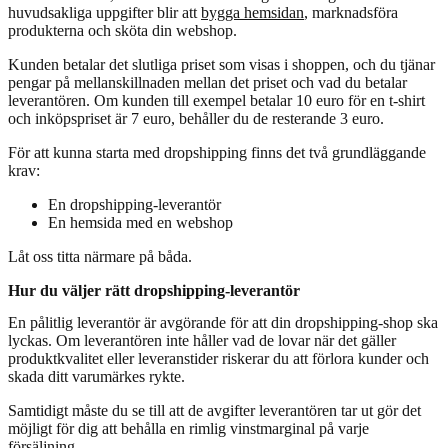
huvudsakliga uppgifter blir att
bygga hemsidan
, marknadsföra
produkterna och sköta din webshop.
Kunden betalar det slutliga priset som visas i shoppen, och du tjänar
pengar på mellanskillnaden mellan det priset och vad du betalar
leverantören. Om kunden till exempel betalar 10 euro för en t-shirt
och inköpspriset är 7 euro, behåller du de resterande 3 euro.
För att kunna starta med dropshipping finns det två grundläggande
krav:
En dropshipping-leverantör
En hemsida med en webshop
Låt oss titta närmare på båda.
Hur du väljer rätt dropshipping-leverantör
En pålitlig leverantör är avgörande för att din dropshipping-shop ska
lyckas. Om leverantören inte håller vad de lovar när det gäller
produktkvalitet eller leveranstider riskerar du att förlora kunder och
skada ditt varumärkes rykte.
Samtidigt måste du se till att de avgifter leverantören tar ut gör det
möjligt för dig att behålla en rimlig vinstmarginal på varje
försäljning.