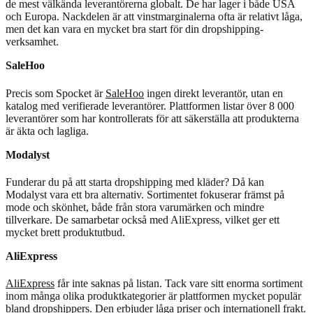
de mest välkända leverantörerna globalt. De har lager i både USA
och Europa. Nackdelen är att vinstmarginalerna ofta är relativt låga,
men det kan vara en mycket bra start för din dropshipping-
verksamhet.
SaleHoo
Precis som Spocket är
SaleHoo
ingen direkt leverantör, utan en
katalog med verifierade leverantörer. Plattformen listar över 8 000
leverantörer som har kontrollerats för att säkerställa att produkterna
är äkta och lagliga.
Modalyst
Funderar du på att starta dropshipping med kläder? Då kan
Modalyst vara ett bra alternativ. Sortimentet fokuserar främst på
mode och skönhet, både från stora varumärken och mindre
tillverkare. De samarbetar också med AliExpress, vilket ger ett
mycket brett produktutbud.
AliExpress
AliExpress
får inte saknas på listan. Tack vare sitt enorma sortiment
inom många olika produktkategorier är plattformen mycket populär
bland dropshippers. Den erbjuder låga priser och internationell frakt.