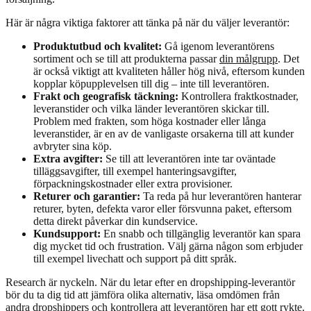
Här är några viktiga faktorer att tänka på när du väljer leverantör:
Produktutbud och kvalitet:
Gå igenom leverantörens
sortiment och se till att produkterna passar
din målgrupp
. Det
är också viktigt att kvaliteten håller hög nivå, eftersom kunden
kopplar köpupplevelsen till dig – inte till leverantören.
Frakt och geografisk täckning:
Kontrollera fraktkostnader,
leveranstider och vilka länder leverantören skickar till.
Problem med frakten, som höga kostnader eller långa
leveranstider, är en av de vanligaste orsakerna till att kunder
avbryter sina köp.
Extra avgifter:
Se till att leverantören inte tar oväntade
tilläggsavgifter, till exempel hanteringsavgifter,
förpackningskostnader eller extra provisioner.
Returer och garantier:
Ta reda på hur leverantören hanterar
returer, byten, defekta varor eller försvunna paket, eftersom
detta direkt påverkar din kundservice.
Kundsupport:
En snabb och tillgänglig leverantör kan spara
dig mycket tid och frustration. Välj gärna någon som erbjuder
till exempel livechatt och support på ditt språk.
Research är nyckeln. När du letar efter en dropshipping-leverantör
bör du ta dig tid att jämföra olika alternativ, läsa omdömen från
andra dropshippers och kontrollera att leverantören har ett gott rykte.