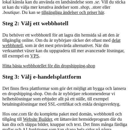
lokal känsla kan du använda en landsändelse som
.se
. Vill du sticka
ut kan du välja mer kreativa ändelser som
.shop
,
.store
eller
.boutique
. Du kan se
tillgängliga ändelser och priser här
.
Steg 2: Välj ett webbhotell
Du behöver ett webbhotell för att lagra din hemsida så att den är
tillgänglig online. Om du är nybörjare räcker det oftast med
delat
webbhotell
, som är det mest prisvärda alternativet. När din
verksamhet växer kan du uppgradera till mer avancerade lösningar,
till exempel en
VPS
.
Hitta bästa webbhotellet för din dropshipping-shop
Steg 3: Välj e-handelsplattform
Det finns flera plattformar som gör det möjligt att bygga och lansera
en dropshipping-shop. Om du är nybörjare rekommenderar vi
helhetslösningar som erbjuder allt på ett ställe, till exempel
betalningslösningar med SSL-certifikat och enkla designverktyg.
Hos one.com får du kompletta paket med domän, webbhotell och
tillgång till
Website Builder
, ett lättanvänt hemsideprogram där du
kan dra och släppa bilder, knappar och text. Det finns många färdiga
mallar och AI-funktioner som kan skapa hela sidor på några