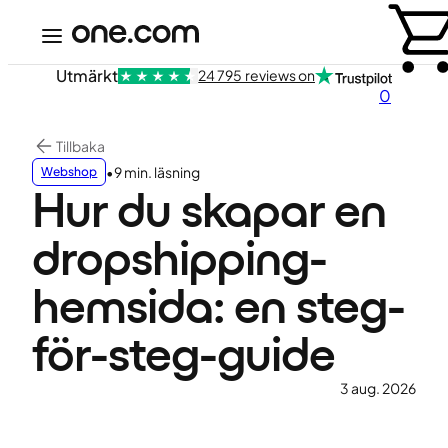
Utmärkt
24 795 reviews on
0
Tillbaka
•
9 min. läsning
Webshop
Hur du skapar en
dropshipping-
hemsida: en steg-
för-steg-guide
3 aug. 2026