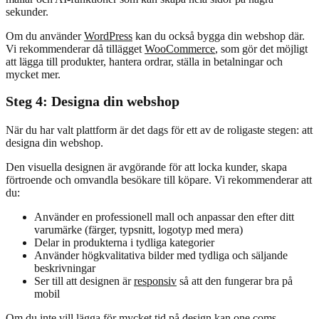
sekunder.
Om du använder
WordPress
kan du också bygga din webshop där.
Vi rekommenderar då tillägget
WooCommerce
, som gör det möjligt
att lägga till produkter, hantera ordrar, ställa in betalningar och
mycket mer.
Steg 4: Designa din webshop
När du har valt plattform är det dags för ett av de roligaste stegen: att
designa din webshop.
Den visuella designen är avgörande för att locka kunder, skapa
förtroende och omvandla besökare till köpare. Vi rekommenderar att
du:
Använder en professionell mall och anpassar den efter ditt
varumärke (färger, typsnitt, logotyp med mera)
Delar in produkterna i tydliga kategorier
Använder högkvalitativa bilder med tydliga och säljande
beskrivningar
Ser till att designen är
responsiv
så att den fungerar bra på
mobil
Om du inte vill lägga för mycket tid på design kan one.coms