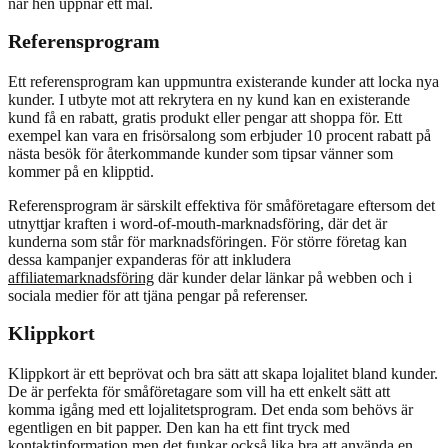
när hen uppnår ett mål.
Referensprogram
Ett referensprogram kan uppmuntra existerande kunder att locka nya
kunder. I utbyte mot att rekrytera en ny kund kan en existerande
kund få en rabatt, gratis produkt eller pengar att shoppa för. Ett
exempel kan vara en frisörsalong som erbjuder 10 procent rabatt på
nästa besök för återkommande kunder som tipsar vänner som
kommer på en klipptid.
Referensprogram är särskilt effektiva för småföretagare eftersom det
utnyttjar kraften i word-of-mouth-marknadsföring, där det är
kunderna som står för marknadsföringen. För större företag kan
dessa kampanjer expanderas för att inkludera
affiliatemarknadsföring
där kunder delar länkar på webben och i
sociala medier för att tjäna pengar på referenser.
Klippkort
Klippkort är ett beprövat och bra sätt att skapa lojalitet bland kunder.
De är perfekta för småföretagare som vill ha ett enkelt sätt att
komma igång med ett lojalitetsprogram. Det enda som behövs är
egentligen en bit papper. Den kan ha ett fint tryck med
kontaktinformation men det funkar också lika bra att använda en