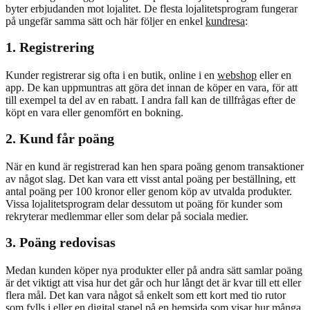
byter erbjudanden mot lojalitet. De flesta lojalitetsprogram fungerar
på ungefär samma sätt och här följer en enkel
kundresa
:
1. Registrering
Kunder registrerar sig ofta i en butik, online i en
webshop
eller en
app. De kan uppmuntras att göra det innan de köper en vara, för att
till exempel ta del av en rabatt. I andra fall kan de tillfrågas efter de
köpt en vara eller genomfört en bokning.
2. Kund får poäng
När en kund är registrerad kan hen spara poäng genom transaktioner
av något slag. Det kan vara ett visst antal poäng per beställning, ett
antal poäng per 100 kronor eller genom köp av utvalda produkter.
Vissa lojalitetsprogram delar dessutom ut poäng för kunder som
rekryterar medlemmar eller som delar på sociala medier.
3. Poäng redovisas
Medan kunden köper nya produkter eller på andra sätt samlar poäng
är det viktigt att visa hur det går och hur långt det är kvar till ett eller
flera mål. Det kan vara något så enkelt som ett kort med tio rutor
som fylls i eller en digital stapel på en hemsida som visar hur många