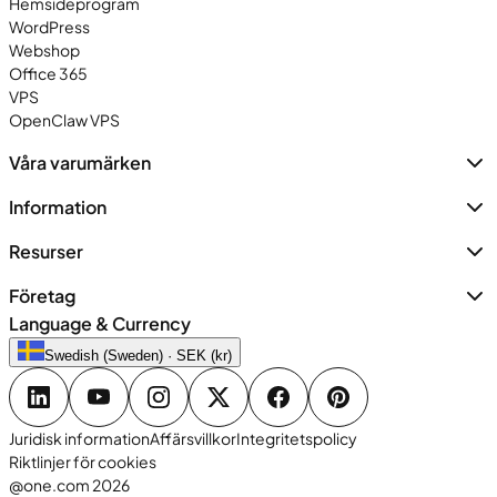
Hemsideprogram
WordPress
Webshop
Office 365
VPS
OpenClaw VPS
Våra varumärken
Information
Resurser
Företag
Language & Currency
Swedish (Sweden) · SEK (kr)
Juridisk information
Affärsvillkor
Integritetspolicy
Riktlinjer för cookies
@one.com 2026