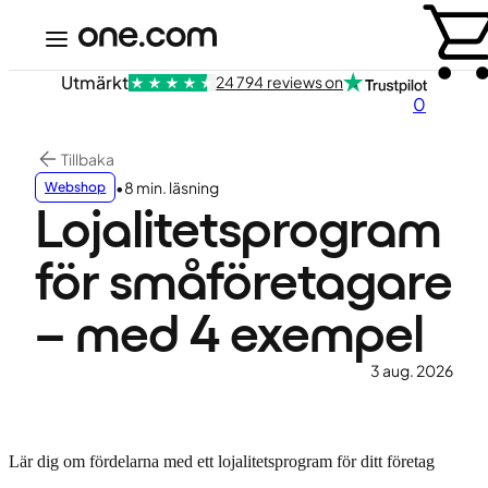
Utmärkt
24 794 reviews on
0
Tillbaka
•
8 min. läsning
Webshop
Lojalitetsprogram
för småföretagare
– med 4 exempel
3 aug. 2026
Lär dig om fördelarna med ett lojalitetsprogram för ditt företag