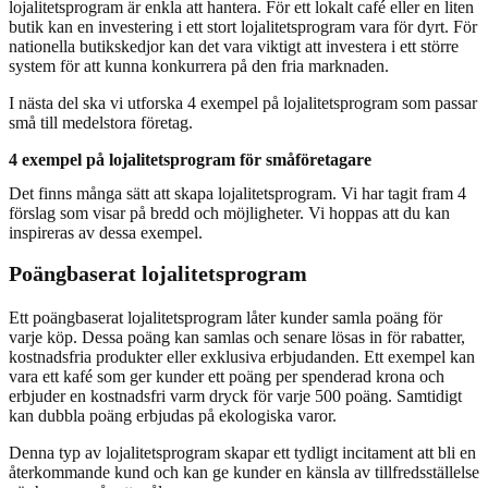
lojalitetsprogram är enkla att hantera. För ett lokalt café eller en liten
butik kan en investering i ett stort lojalitetsprogram vara för dyrt. För
nationella butikskedjor kan det vara viktigt att investera i ett större
system för att kunna konkurrera på den fria marknaden.
I nästa del ska vi utforska 4 exempel på lojalitetsprogram som passar
små till medelstora företag.
4 exempel på lojalitetsprogram för småföretagare
Det finns många sätt att skapa lojalitetsprogram. Vi har tagit fram 4
förslag som visar på bredd och möjligheter. Vi hoppas att du kan
inspireras av dessa exempel.
Poängbaserat lojalitetsprogram
Ett poängbaserat lojalitetsprogram låter kunder samla poäng för
varje köp. Dessa poäng kan samlas och senare lösas in för rabatter,
kostnadsfria produkter eller exklusiva erbjudanden. Ett exempel kan
vara ett kafé som ger kunder ett poäng per spenderad krona och
erbjuder en kostnadsfri varm dryck för varje 500 poäng. Samtidigt
kan dubbla poäng erbjudas på ekologiska varor.
Denna typ av lojalitetsprogram skapar ett tydligt incitament att bli en
återkommande kund och kan ge kunder en känsla av tillfredsställelse