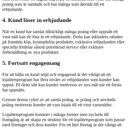
poäng som är samlade och hur många som återstår till ett
erbjudande.
4. Kund löser in erbjudande
När en kund har samlat tillräckligt många poäng eller uppnått ett
visst mål kan de lösa in ett erbjudande. Detta kan inkludera rabatter
på framtida köp, kostnadsfria produkter, exklusiva erbjudanden eller
speciella fördelar såsom prioriterad service eller exklusiv
förbeställning av nya produkter.
5. Fortsatt engagemang
För att hålla en kund nöjd och engagerad är det viktigt att ett
lojalitetsprogram har flera nivåer av erbjudanden som kunder kan
uppnå. På detta sätt kan kunder motiveras av nya mål när ett första
har uppnåtts.
Genom denna cykel av att samla poäng, se poäng och använda
poäng motiveras kunder att vara lojala till ett visst varumärke.
Lojalitetsprogram kommer i många former men nyckeln till
framgång är att skapa en struktur för ett lojalitetsprogram som passar
med företaget och dess kunder. För ett litet företag är det viktigt att