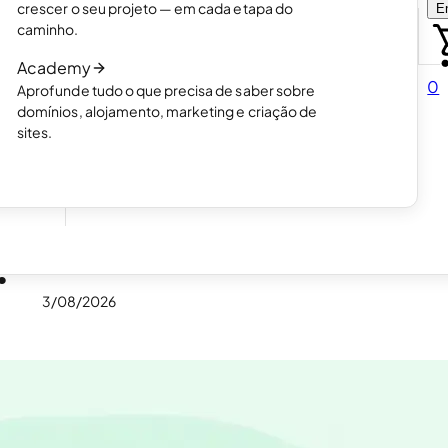
crescer o seu projeto — em cada etapa do
En
Escolha como quer criar o seu site.
caminho.
Leia o artigo
Academy
Como funciona a criação de sites com IA
0
Aprofunde tudo o que precisa de saber sobre
Leia o artigo
domínios, alojamento, marketing e criação de
er.
sites.
as
?
3/08/2026