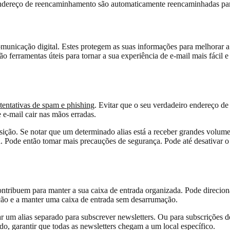
dereço de reencaminhamento são automaticamente reencaminhadas para
comunicação digital. Estes protegem as suas informações para melhorar 
são ferramentas úteis para tornar a sua experiência de e-mail mais fácil 
tentativas de spam e phishing
. Evitar que o seu verdadeiro endereço de 
 e-mail cair nas mãos erradas.
osição. Se notar que um determinado alias está a receber grandes volu
ça. Pode então tomar mais precauções de segurança. Pode até desativar 
tribuem para manter a sua caixa de entrada organizada. Pode direcionar
ação e a manter uma caixa de entrada sem desarrumação.
iar um alias separado para subscrever newsletters. Ou para subscrições d
do, garantir que todas as newsletters chegam a um local específico.