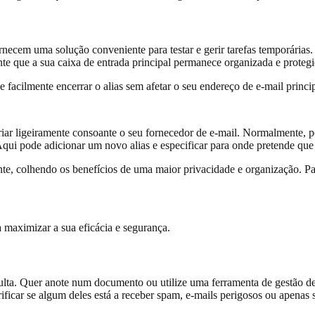
ecem uma solução conveniente para testar e gerir tarefas temporárias. 
nte que a sua caixa de entrada principal permanece organizada e protegi
facilmente encerrar o alias sem afetar o seu endereço de e-mail princip
iar ligeiramente consoante o seu fornecedor de e-mail. Normalmente, po
i pode adicionar um novo alias e especificar para onde pretende que o
nte, colhendo os benefícios de uma maior privacidade e organização. Pa
a maximizar a sua eficácia e segurança.
sulta. Quer anote num documento ou utilize uma ferramenta de gestão de
icar se algum deles está a receber spam, e-mails perigosos ou apenas 