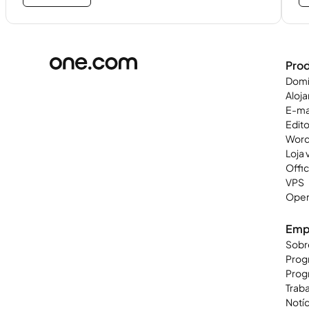
Pro
Domí
Aloj
E-ma
Edit
Word
Loja v
Offi
VPS
Open
Emp
Sobr
Progr
Progr
Trab
Notíc