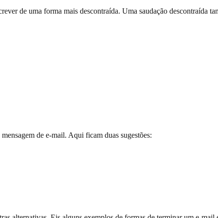
crever de uma forma mais descontraída. Uma saudação descontraída t
ma mensagem de e-mail. Aqui ficam duas sugestões:
tras alternativas. Eis alguns exemplos de formas de terminar um e-mail