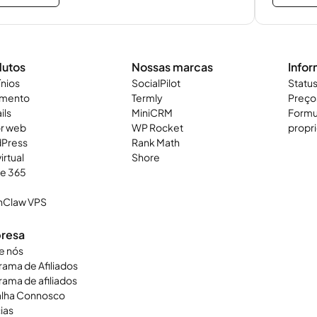
dutos
Nossas marcas
Info
nios
SocialPilot
Status
amento
Termly
Preço
ils
MiniCRM
Formu
or web
WP Rocket
propri
Press
Rank Math
irtual
Shore
ce 365
Claw VPS
resa
e nós
ama de Afiliados
ama de afiliados
alha Connosco
ias