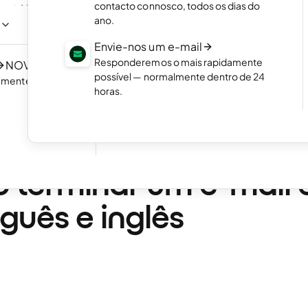
contacto connosco, todos os dias do
er
NOVO
Portfolio website
ano.
te, sem
Mostre os seus melhores trabalhos com um
7
portefólio online atrativo.
Envie-nos um e-mail
Responderemos o mais rapidamente
NOVO
Crie uma loja online
possível — normalmente dentro de 24
damente com a
Configure a sua loja online e comece a vend
Excelente
horas.
24 792 reviews on
Aceite reservas
Permita que os seus clientes façam reserv
diretamente no seu site.
e leitura
 terminar um e-mail
guês e inglês