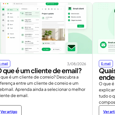
3/08/2026
E-mail
E-mail
 que é um cliente de email?
Quais
ende
 que é um cliente de correio? Descubra a
iferença entre um cliente de correio e um
O que é 
ebmail. Aprenda ainda a selecionar o melhor
explicam
iente de email.
tudo o q
composi
Ver artigo
Ver art