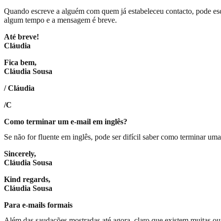
Quando escreve a alguém com quem já estabeleceu contacto, pode es
algum tempo e a mensagem é breve.
Até breve!
Cláudia
Fica bem,
Cláudia Sousa
/ Cláudia
/C
Como terminar um e-mail em inglês?
Se não for fluente em inglês, pode ser difícil saber como terminar u
Sincerely,
Cláudia Sousa
Kind regards,
Cláudia Sousa
Para e-mails formais
Além das saudações mostradas até agora, claro que existem muitas ou