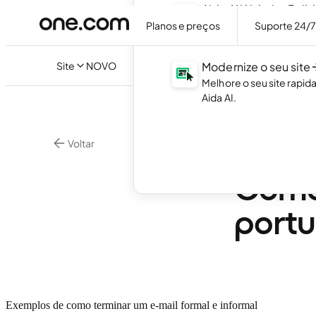
Aida AI Website Build
Crie o seu próprio websi
Planos e preços
Suporte 24/
necessidade de código.
Site
NOVO
Modernize o seu site
Melhore o seu site rapi
Aida AI.
Voltar
•
3 min. d
E-mail
Como
portu
Exemplos de como terminar um e-mail formal e informal