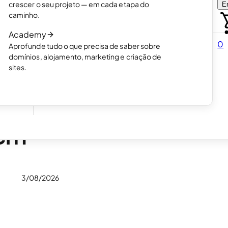
crescer o seu projeto — em cada etapa do
En
Escolha como quer criar o seu site.
caminho.
Leia o artigo
Academy
Como funciona a criação de sites com IA
0
Aprofunde tudo o que precisa de saber sobre
Leia o artigo
domínios, alojamento, marketing e criação de
er.
sites.
as
 em
3/08/2026