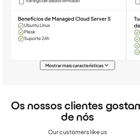
Tráfego de dados ilimitado
Benefícios de Managed Cloud Server S
Tu
Ubuntu Linux
de
Plesk
Suporte 24h
Mostrar mais características
Os nossos clientes gosta
de nós
Our customers like us