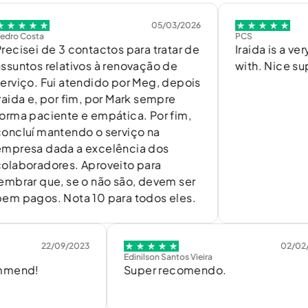
05/03/2026
a
PCS
de 3 contactos para tratar de
Iraida is a very nice 
 relativos à renovação de
with. Nice support!
 Fui atendido por Meg, depois
 por fim, por Mark sempre
ciente e empática. Por fim,
mantendo o serviço na
dada a excelência dos
dores. Aproveito para
que, se o não são, devem ser
s. Nota 10 para todos eles.
22/09/2023
02/02/2022
Edinilson Santos Vieira
Super recomendo.