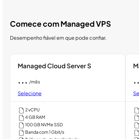
Comece com Managed VPS
Desempenho fiável em que pode confiar.
Managed Cloud Server S
M
...
.
/mês
Selecione
Se
2 vCPU
4 GB RAM
100 GB NVMe SSD
Banda com 1 Gbit/s