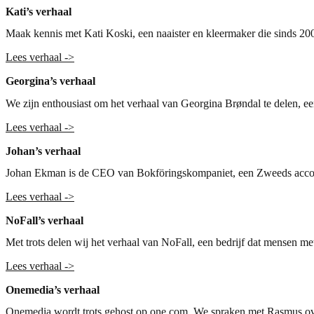
Kati’s verhaal
Maak kennis met Kati Koski, een naaister en kleermaker die sinds 200
Lees verha
al ->
Georgina’s verhaal
We zijn enthousiast om het verhaal van Georgina Brøndal te delen, een
Lees verhaal ->
Johan’s verhaal
Johan Ekman is de CEO van Bokföringskompaniet, een Zweeds accounti
Lees verhaal ->
NoFall’s verhaal
Met trots delen wij het verhaal van NoFall, een bedrijf dat mensen met
Lees verhaal ->
Onemedia’s verhaal
Onemedia wordt trots gehost op one.com. We spraken met Rasmus over