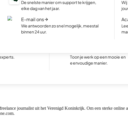
De snelste manier om support te krijgen,
Wij
te met AI, in enkele
Maak een webshop en begin m
elke dag van het jaar.
jou
verkopen.
E-mail ons
Ac
site
NIEUW
Boekingswebsite
We antwoorden zo snel mogelijk, meestal
Lee
 website een
Maak een website voor jouw be
binnen 24 uur.
mar
waar klanten direct afspraken
Uitstekend
24.778 reviews on
boeken.
aken
Portfolio website
nele website
experts.
Toon je werk op een mooie en
eenvoudige manier.
rider.dk – een winkel die gewone fietsen ombouwt tot elektrische fietse
n freelance journalist uit het Verenigd Koninkrijk. Om een sterke onlin
one.com.