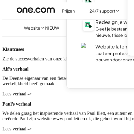
Maak je eigen websi
minuten live.
Prijzen
24/7 support
Redesign je web
Website
NIEUW
Geef je bestaande
nieuwe, frisse look.
Website laten m
Klantcases
Laat een professio
Zie de succesverhalen van onze klanten
bouwen door onze 
Alf’s verhaal
De Deense eigenaar van een fietsenwinkel, Alf Henriksen, begon green
werkelijkheid heeft gemaakt.
Lees verhaal ->
Paul’s verhaal
We delen graag het inspirerende verhaal van Paul Illett, een auteur e
creëerde Paul zijn website www.paulilett.co.uk, die gehost wordt bij 
Lees verhaal ->