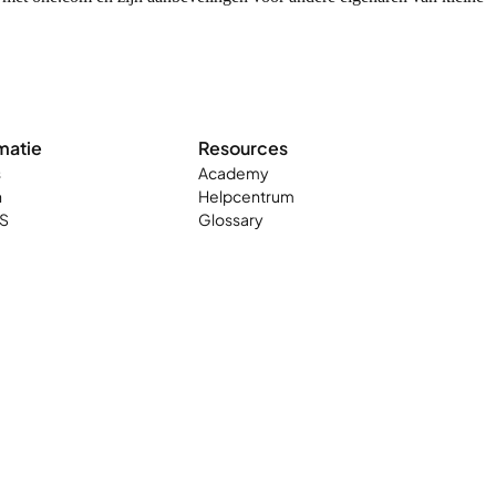
matie
Resources
s
Academy
n
Helpcentrum
S
Glossary