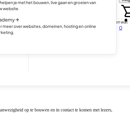
 helpen je met het bouwen, live gaan en groeien van
et
Kies hoe jij je website wil maken
w website.
AI prompts voor jouw website
ademy
Ontdek hoe een AI website bouwer werkt en wat
r meer over websites, domeinen, hosting en online
0
drijf
voor prompts je kan gebruiken
keting.
 kunnen
n. Luister naar zijn succesverhaal en hoe hij zijn droom
e aanwezigheid op te bouwen en in contact te komen met lezers,