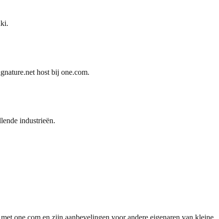
ki.
gnature.net host bij one.com.
lende industrieën.
met one.com en zijn aanbevelingen voor andere eigenaren van kleine