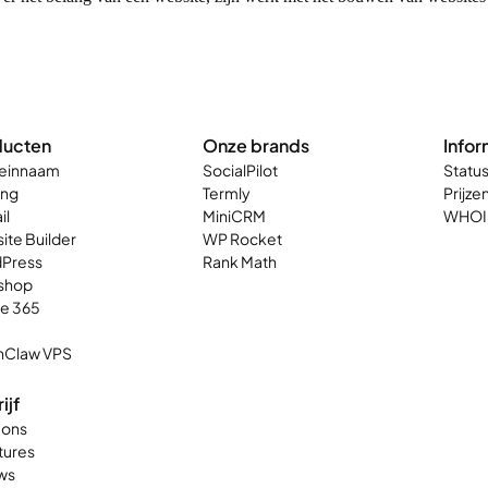
ducten
Onze brands
Infor
einnaam
SocialPilot
Statu
ing
Termly
Prijze
il
MiniCRM
WHOI
ite Builder
WP Rocket
Press
Rank Math
shop
ce 365
Claw VPS
ijf
 ons
tures
ws