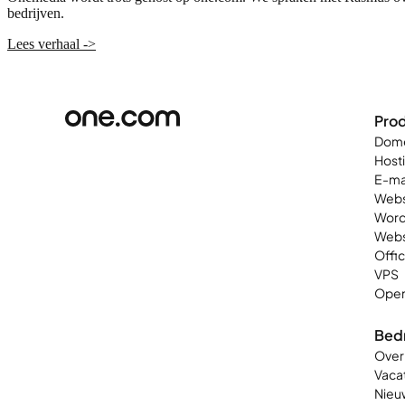
bedrijven.
Lees verhaal ->
Pro
Dom
Host
E-ma
Webs
Word
Web
Offi
VPS
Open
Bedr
Over
Vaca
Nieu