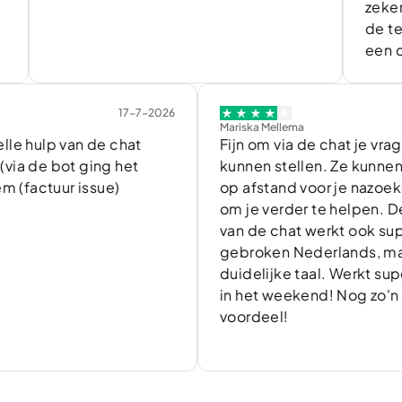
zeker in v
de telefon
een compl
17-7-2026
1
Mariska Mellema
lp van de chat
Fijn om via de chat je vragen te
e bot ging het
kunnen stellen. Ze kunnen heel 
ctuur issue)
op afstand voor je nazoeken of 
om je verder te helpen. De vert
van de chat werkt ook super, g
gebroken Nederlands, maar he
duidelijke taal. Werkt superfijn
in het weekend! Nog zo'n fijn
voordeel!