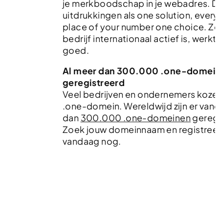
je merkboodschap in je webadres. D
uitdrukkingen als
one solution
,
every
place
of
your number one choice
. Ze
bedrijf internationaal actief is, werkt
goed.
Al meer dan 300.000 .one-domei
geregistreerd
Veel bedrijven en ondernemers kozen
.one-domein. Wereldwijd zijn er van
dan
300.000 .one-domeinen
geregi
Zoek jouw domeinnaam en registree
vandaag nog.