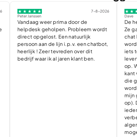
7-8-2026
Peter Janssen
Dave
Vandaag weer prima door de
De helpdes
helpdesk geholpen. Probleem wordt
Ze gaan do
direct opgelost. Een natuurlijk
chat ben ik
persoon aan de lijn i.p.v. een chatbot,
wordt de v
heerlijk ! Zeer tevreden over dit
iets te la
bedrijf waar ik al jaren klant ben.
levert div
op. Wel ka
kant van o
die gebou
worden nie
mijn geval 
op). Dat m
ieder bedr
verbeterin
algemeen 
mogelijkh