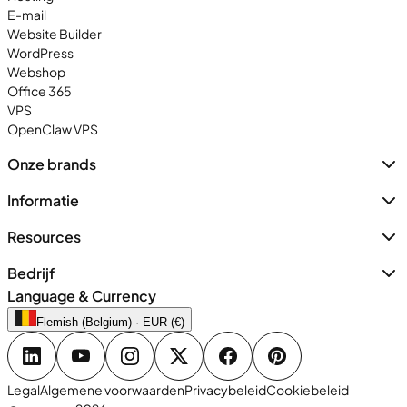
E-mail
Website Builder
WordPress
Webshop
Office 365
VPS
OpenClaw VPS
Onze brands
Informatie
Resources
Bedrijf
Language & Currency
Flemish (Belgium) · EUR (€)
Legal
Algemene voorwaarden
Privacybeleid
Cookiebeleid