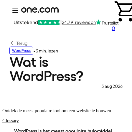
Uitstekend
24.791 reviews on
0
Terug
•
3 min. lezen
WordPress
Wat is
WordPress?
3 aug 2026
Ontdek de meest populaire tool om een website te bouwen
Glossary
WordPress is het meest populaire hulpmiddel