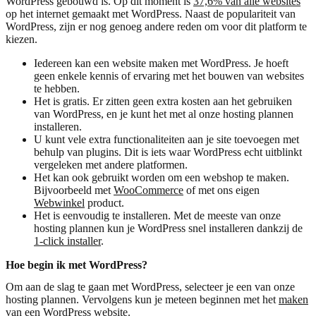
WordPress gebouwd is. Op dit moment is
37,6% van alle websites
op het internet gemaakt met WordPress. Naast de populariteit van
WordPress, zijn er nog genoeg andere reden om voor dit platform te
kiezen.
Iedereen kan een website maken met WordPress. Je hoeft
geen enkele kennis of ervaring met het bouwen van websites
te hebben.
Het is gratis. Er zitten geen extra kosten aan het gebruiken
van WordPress, en je kunt het met al onze hosting plannen
installeren.
U kunt vele extra functionaliteiten aan je site toevoegen met
behulp van plugins. Dit is iets waar WordPress echt uitblinkt
vergeleken met andere platformen.
Het kan ook gebruikt worden om een webshop te maken.
Bijvoorbeeld met
WooCommerce
of met ons eigen
Webwinkel
product.
Het is eenvoudig te installeren. Met de meeste van onze
hosting plannen kun je WordPress snel installeren dankzij de
1-click installer
.
Hoe begin ik met WordPress?
Om aan de slag te gaan met WordPress, selecteer je een van onze
hosting plannen. Vervolgens kun je meteen beginnen met het
maken
van een WordPress website
.