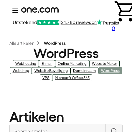
Uitstekend
24.780 reviews on
0
Alle artikelen
WordPress
WordPress
Webhosting
E-mail
Online Marketing
Website Maker
Webshop
Website Beveiliging
Domeinnaam
WordPress
VPS
Microsoft Office 365
Artikelen