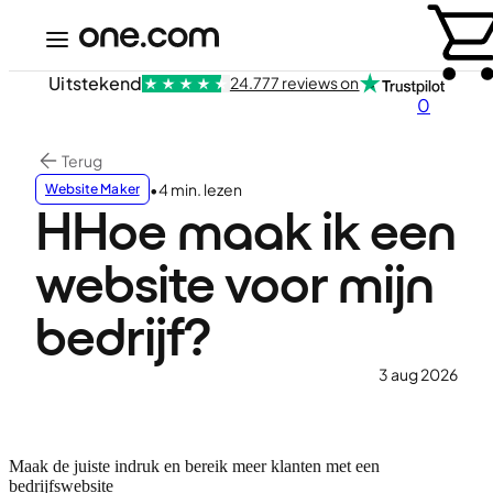
Uitstekend
24.777 reviews on
0
Terug
•
4 min. lezen
Website Maker
HHoe maak ik een
website voor mijn
bedrijf?
3 aug 2026
Maak de juiste indruk en bereik meer klanten met een
bedrijfswebsite