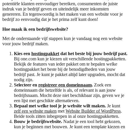
potentiële klanten eenvoudiger bereiken, consumenten de juiste
indruk van je bedrijf geven en uiteindelijk meer inkomsten
genereren. En tegenwoordig is het maken van een website voor je
bedrijf zo eenvoudig dat je het prima zelf kunt doen!
Hoe maak ik een bedrijfswebsite?
Met de onderstaande vijf stappen kun je vandaag nog een website
voor jouw bedrijf maken.
Kies een
hostingpakket
dat het beste bij jouw bedrijf past.
Bij one.com kun je kiezen uit verschillende hostingpakketten.
Bekijk de features van ieder pakket om te bepalen welke
hostingpakket het beste bij de benodigdheden van jouw
bedrijf past. Je kunt je pakket altijd later upgraden, mocht dat
nodig zijn.
Selecteer en
registreer een domeinnaam
.
Zoek een
domeinnaam die hetzelfde is als, of relevant is aan jouw
bedrijfsnaam. Mocht deze niet beschikbaar zijn, geven we je
een lijst met geschikte alternatieven.
Bepaal met welke tool je je website wilt maken.
Je kunt
zelf een website maken
met
Website Builder of WordPress
.
Beide tools zitten inbegrepen in al onze hostingpakketten.
Bouw je bedrijfswebsite.
Nadat je een tool hebt gekozen,
kun je beginnen met bouwen. Je kunt een template kiezen en