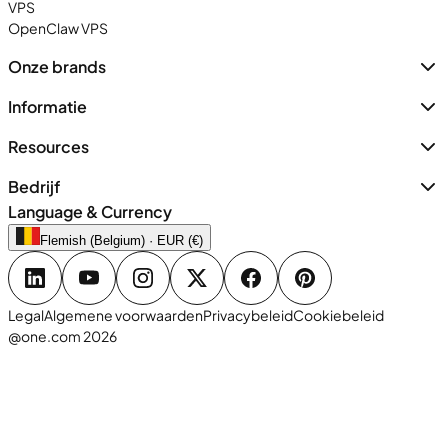
VPS
OpenClaw VPS
Onze brands
Informatie
Resources
Bedrijf
Language & Currency
Flemish (Belgium) · EUR (€)
Legal
Algemene voorwaarden
Privacybeleid
Cookiebeleid
@one.com 2026