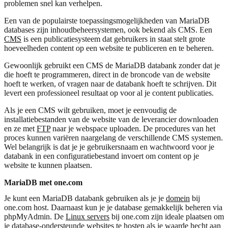
problemen snel kan verhelpen.
Een van de populairste toepassingsmogelijkheden van MariaDB
databases zijn inhoudbeheersystemen, ook bekend als CMS. Een
CMS
is een publicatiesysteem dat gebruikers in staat stelt grote
hoeveelheden content op een website te publiceren en te beheren.
Gewoonlijk gebruikt een CMS de MariaDB databank zonder dat je
die hoeft te programmeren, direct in de broncode van de website
hoeft te werken, of vragen naar de databank hoeft te schrijven. Dit
levert een professioneel resultaat op voor al je content publicaties.
Als je een CMS wilt gebruiken, moet je eenvoudig de
installatiebestanden van de website van de leverancier downloaden
en ze met
FTP
naar je webspace uploaden. De procedures van het
proces kunnen variëren naargelang de verschillende CMS systemen.
Wel belangrijk is dat je je gebruikersnaam en wachtwoord voor je
databank in een configuratiebestand invoert om content op je
website te kunnen plaatsen.
MariaDB met one.com
Je kunt een MariaDB databank gebruiken als je je
domein
bij
one.com host. Daarnaast kun je je database gemakkelijk beheren via
phpMyAdmin. De
Linux servers
bij one.com zijn ideale plaatsen om
je database-ondersteunde websites te hosten als je waarde hecht aan