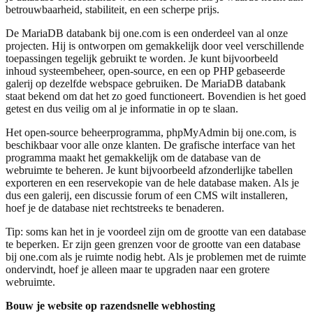
betrouwbaarheid, stabiliteit, en een scherpe prijs.
De MariaDB databank bij one.com is een onderdeel van al onze
projecten. Hij is ontworpen om gemakkelijk door veel verschillende
toepassingen tegelijk gebruikt te worden. Je kunt bijvoorbeeld
inhoud systeembeheer, open-source, en een op PHP gebaseerde
galerij op dezelfde webspace gebruiken. De MariaDB databank
staat bekend om dat het zo goed functioneert. Bovendien is het goed
getest en dus veilig om al je informatie in op te slaan.
Het open-source beheerprogramma, phpMyAdmin bij one.com, is
beschikbaar voor alle onze klanten. De grafische interface van het
programma maakt het gemakkelijk om de database van de
webruimte te beheren. Je kunt bijvoorbeeld afzonderlijke tabellen
exporteren en een reservekopie van de hele database maken. Als je
dus een galerij, een discussie forum of een CMS wilt installeren,
hoef je de database niet rechtstreeks te benaderen.
Tip: soms kan het in je voordeel zijn om de grootte van een database
te beperken. Er zijn geen grenzen voor de grootte van een database
bij one.com als je ruimte nodig hebt. Als je problemen met de ruimte
ondervindt, hoef je alleen maar te upgraden naar een grotere
webruimte.
Bouw je website op razendsnelle webhosting