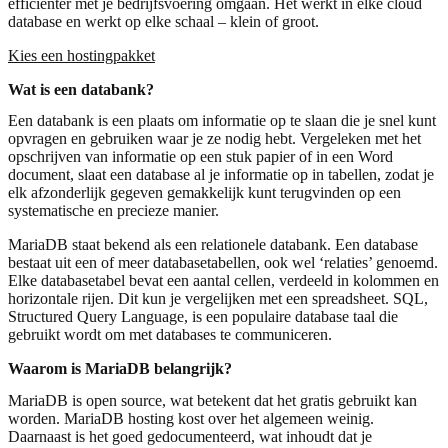
efficiënter met je bedrijfsvoering omgaan. Het werkt in elke cloud
database en werkt op elke schaal – klein of groot.
Kies een hostingpakket
Wat is een databank?
Een databank is een plaats om informatie op te slaan die je snel kunt
opvragen en gebruiken waar je ze nodig hebt. Vergeleken met het
opschrijven van informatie op een stuk papier of in een Word
document, slaat een database al je informatie op in tabellen, zodat je
elk afzonderlijk gegeven gemakkelijk kunt terugvinden op een
systematische en precieze manier.
MariaDB staat bekend als een relationele databank. Een database
bestaat uit een of meer databasetabellen, ook wel ‘relaties’ genoemd.
Elke databasetabel bevat een aantal cellen, verdeeld in kolommen en
horizontale rijen. Dit kun je vergelijken met een spreadsheet. SQL,
Structured Query Language, is een populaire database taal die
gebruikt wordt om met databases te communiceren.
Waarom is MariaDB belangrijk?
MariaDB is open source, wat betekent dat het gratis gebruikt kan
worden. MariaDB hosting kost over het algemeen weinig.
Daarnaast is het goed gedocumenteerd, wat inhoudt dat je