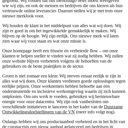
gegroeid. Wij vonden dat ons merkimago beter moest weergeven
wie wij zijn, en ook de mensen en bedrijven die ons kiezen als hun
vertrouwde online leverancier. Daarom stellen wij je met trots onze
nieuwe merklook voor.
Wij houden de klant in het middelpunt van alles wat wij doen. Wij
zijn er goed in om het ingewikkelde gemakkelijk te maken. Wij
blijven op de hoogte. Wij zijn eerlijk. Ons nieuwe merk wil laten
zien waar wij voor staan en wat onze missie is.
Onze homepage heeft een frissere en verbeterde flow – om onze
klanten te helpen sneller te vinden wat zij nodig hebben. Wij zullen
onze website blijven verbeteren volgens de behoeften van de
gebruikers en de beste praktijken in de sector.
Groen is niet zomaar een kleur. Wij streven ernaar eerlijk te zijn in
alles wat wij doen. Onze klanten verdienen goede oplossingen tegen
eerlijke prijzen. Onze werknemers hebben behoefte aan een
ondersteunende en inclusieve werkomgeving waarin zij zich kunnen
ontplooien. Om ons werk te voeden, gebruiken wij hernieuwbare
energie voor onze datacentra. Wij zijn ook vastbesloten om
verschillende initiatieven te lanceren in het kader van de
Duurzame
Ontwikkelingsdoelstellingen van de VN
(meer info volgt nog).
Onlangs hebben wij ons productaanbod verbeterd en in het licht van
de coronacrisis een nieuw aanbod gelanceerd om bedrijven in