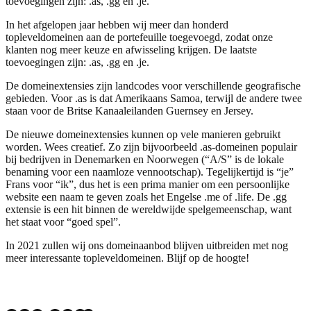
toevoegingen zijn: .as, .gg en .je.
In het afgelopen jaar hebben wij meer dan honderd
topleveldomeinen aan de portefeuille toegevoegd, zodat onze
klanten nog meer keuze en afwisseling krijgen. De laatste
toevoegingen zijn: .as, .gg en .je.
De domeinextensies zijn landcodes voor verschillende geografische
gebieden. Voor .as is dat Amerikaans Samoa, terwijl de andere twee
staan voor de Britse Kanaaleilanden Guernsey en Jersey.
De nieuwe domeinextensies kunnen op vele manieren gebruikt
worden. Wees creatief. Zo zijn bijvoorbeeld .as-domeinen populair
bij bedrijven in Denemarken en Noorwegen (“A/S” is de lokale
benaming voor een naamloze vennootschap). Tegelijkertijd is “je”
Frans voor “ik”, dus het is een prima manier om een persoonlijke
website een naam te geven zoals het Engelse .me of .life. De .gg
extensie is een hit binnen de wereldwijde spelgemeenschap, want
het staat voor “goed spel”.
In 2021 zullen wij ons domeinaanbod blijven uitbreiden met nog
meer interessante topleveldomeinen. Blijf op de hoogte!