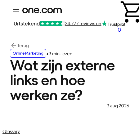
Uitstekend
24.777 reviews on
0
Terug
•
3 min. lezen
Online Marketing
Wat zijn externe
links en hoe
werken ze?
3 aug 2026
Glossary