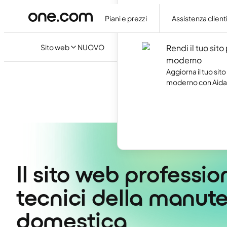
Crea il tuo sito web
artificiale, senza s
Piani e prezzi
Assistenza client
codice.
Sito web
NUOVO
Rendi il tuo sito
moderno
Aggiorna il tuo sito
moderno con Aida 
Il sito web profession
tecnici della manute
domestica