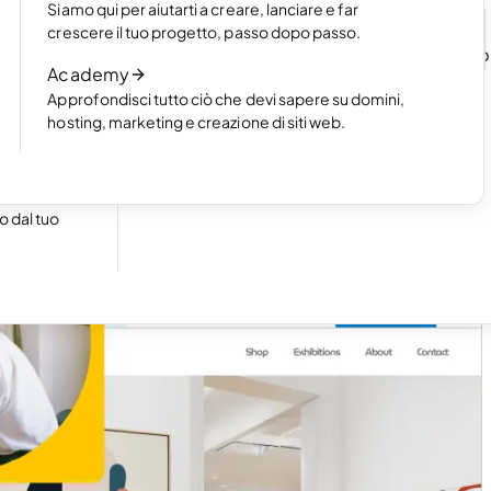
Siamo qui per aiutarti a creare, lanciare e far
n un
Leggi l’articolo
crescere il tuo progetto, passo dopo passo.
Come funziona la creazione di un sito we
Academy
l'AI
Approfondisci tutto ciò che devi sapere su domini,
Leggi l’articolo
hosting, marketing e creazione di siti web.
cile a
 dal tuo