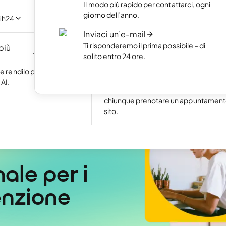
Il modo più rapido per contattarci, ogni
 con l'intelligenza
Metti in mostra i tuoi lavori migliori co
giorno dell’anno.
crivere una riga di
portfolio online.
i h24
Inviaci un’e-mail
Crea un ecommerce
Ti risponderemo il prima possibile – di
 più
Crea il tuo ecommerce e comincia a
NUOVO
solito entro 24 ore.
guadagnare online.
Eccellente
24.791 reviews on
 e rendilo più
Prenotazioni online
AI.
Attiva le prenotazioni online e rendi fa
chiunque prenotare un appuntamento
sito.
ale per i 
nzione 