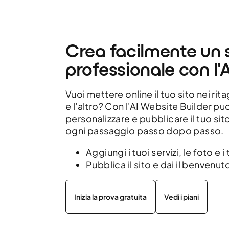
Crea facilmente un 
professionale con l'A
Vuoi mettere online il tuo sito nei rit
e l'altro? Con l'AI Website Builder puo
personalizzare e pubblicare il tuo si
ogni passaggio passo dopo passo.
Aggiungi i tuoi servizi, le foto e i 
Pubblica il sito e dai il benvenuto
Inizia la prova gratuita
Vedi i piani