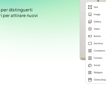
 per distinguerti
i per attirare nuovi