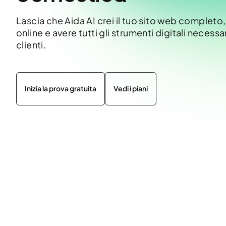
Lascia che Aida AI crei il tuo sito web completo,
online e avere tutti gli strumenti digitali necessar
clienti.
Inizia la prova gratuita
Vedi i piani