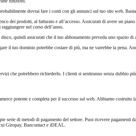
cune funzioni.
obabilmente dovrai fare i conti con gli annunci sul tuo sito web. Basta 
enco dei prodotti, al fatturato e all’accesso. Assicurati di avere un pian
i raggiungere nel corso dell’anno.
disco, quindi assicurati che il tuo abbonamento preveda uno spazio di ar
egare il tuo dominio potrebbe costare di più, ma ne varrebbe la pena. A
servizi che potrebbero richiederlo. I clienti si sentiranno senza dubbio p
merce potente e completa per il successo sul web. Abbiamo costruito la 
ie serie di metodi di pagamento del settore. Puoi ricevere pagamenti dai
ra cui Giropay, Bancontact e iDEAL.