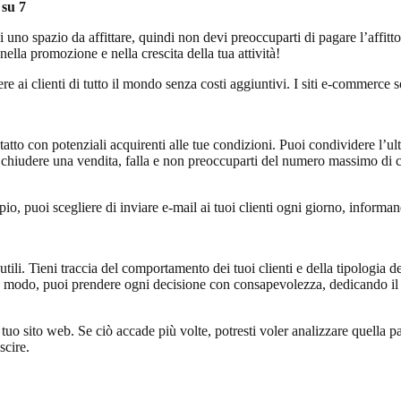
 su 7
o spazio da affittare, quindi non devi preoccuparti di pagare l’affitto, il 
nella promozione e nella crescita della tua attività!
re ai clienti di tutto il mondo senza costi aggiuntivi. I siti e-commerce s
tatto con potenziali acquirenti alle tue condizioni. Puoi condividere l’ulti
chiudere una vendita, falla e non preoccuparti del numero massimo di car
mpio, puoi scegliere di inviare e-mail ai tuoi clienti ogni giorno, infor
ili. Tieni traccia del comportamento dei tuoi clienti e della tipologia del
uesto modo, puoi prendere ogni decisione con consapevolezza, dedicando il
l tuo sito web. Se ciò accade più volte, potresti voler analizzare quella
scire.