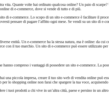
stra vita. Quante volte hai ordinato qualcosa online? Un paio di scarp
nline di e-commerce, dove si vende di tutto e di più.
n sito di e-commerce. Lo scopo di un sito e-commerce è facilitare il proces
resti pensare di pagare l’affitto ogni mese. Se vendi su un sito di e-co
a diverse entità. Un e-commerce ha la stessa natura, ma è online: da cu
ce con il tuo marchio. Un sito di e-commerce può essere utilizzato per ve
one hanno compreso i vantaggi di possedere un sito e-commerce. La poss
e hai una piccola impresa, creare il tuo sito web di vendita online può e
per lo shopping online non farai che spargere la tua voce, acquisendo pi
dere i tuoi prodotti a chi vive in un’altra città, paese e persino in un al