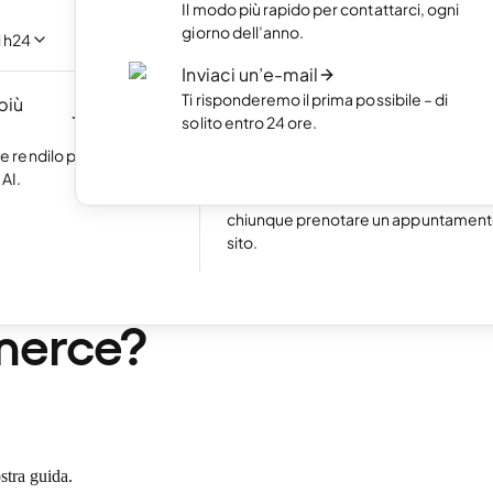
Il modo più rapido per contattarci, ogni
 con l'intelligenza
Metti in mostra i tuoi lavori migliori co
giorno dell’anno.
crivere una riga di
portfolio online.
i h24
Inviaci un’e-mail
Crea un ecommerce
Ti risponderemo il prima possibile – di
 più
Crea il tuo ecommerce e comincia a
NUOVO
solito entro 24 ore.
guadagnare online.
Eccellente
24.788 reviews on
 e rendilo più
Prenotazioni online
AI.
Attiva le prenotazioni online e rendi fa
chiunque prenotare un appuntamento
sito.
in. di lettura
é possedere un sito di
erce?
stra guida.