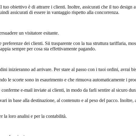
tuo obiettivo è di attrarre i clienti. Inoltre, assicurati che il tuo design
ndi assicurati di essere in vantaggio rispetto alla concorrenza.
suadere un visitatore esitante.
referenze dei clienti. Sii trasparente con la tua struttura tariffaria, most
sappia sempre per cosa sta effettivamente pagando.
rdini inizieranno ad arrivare. Per stare al passo con i tuoi ordini, avrai 
ando le scorte sono in esaurimento e che rimuova automaticamente i prodo
 conferme e-mail inviate ai clienti, in modo da farli sentire al sicuro dur
o vari in base alla destinazione, al contenuto e al peso del pacco. Inoltre
r la loro analisi e per la contabilità.