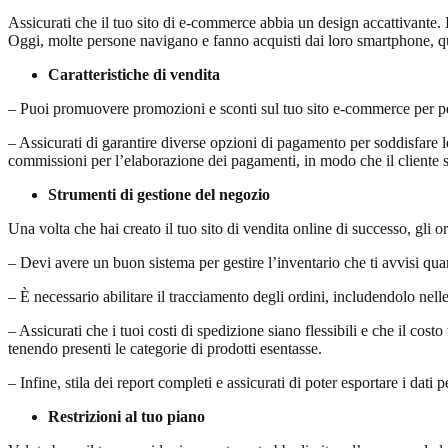
Assicurati che il tuo sito di e-commerce abbia un design accattivante. Il 
Oggi, molte persone navigano e fanno acquisti dai loro smartphone, qui
Caratteristiche di vendita
– Puoi promuovere promozioni e sconti sul tuo sito e-commerce per per
– Assicurati di garantire diverse opzioni di pagamento per soddisfare le p
commissioni per l’elaborazione dei pagamenti, in modo che il cliente 
Strumenti di gestione del negozio
Una volta che hai creato il tuo sito di vendita online di successo, gli o
– Devi avere un buon sistema per gestire l’inventario che ti avvisi qu
– È necessario abilitare il tracciamento degli ordini, includendolo nelle
– Assicurati che i tuoi costi di spedizione siano flessibili e che il cost
tenendo presenti le categorie di prodotti esentasse.
– Infine, stila dei report completi e assicurati di poter esportare i dati pe
Restrizioni al tuo piano