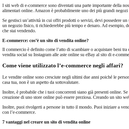
I siti web di e-commerce sono diventati una parte importante della no
alimentari online. Amazon è probabilmente uno dei più grandi negozi o
Se gestisci un’attività in cui offri prodotti o servizi, devi possedere u
un negozio fisico, ti richiederebbe più tempo e denaro. Ad esempio, dov
che stai vendendo.
E-commerce: cos’è un sito di vendita online?
Il commercio è definito come l’atto di scambiare o acquistare beni tr
vendita social su Instagram alle aste online su eBay al sito di e-commer
Come viene utilizzato l’e-commerce negli affari?
Le vendite online sono cresciute negli ultimi due anni poiché le pers
casa tua, non è un aspetto da sottovalutare.
Inoltre, è probabile che i tuoi concorrenti siano già presenti online. S
creazione di uno store online può essere preziosa. Creando un sito web 
Inoltre, puoi rivolgerti a persone in tutto il mondo. Puoi iniziare a ven
con l’e-commerce.
7 vantaggi nel creare un sito di vendita online