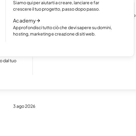
Siamo qui per aiutarti a creare, lanciare e far
n un
Leggi l’articolo
crescere il tuo progetto, passo dopo passo.
Come funziona la creazione di un sito we
Academy
l'AI
Approfondisci tutto ciò che devi sapere su domini,
Leggi l’articolo
hosting, marketing e creazione di siti web.
cile a
 dal tuo
 e-
3 ago 2026