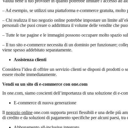
Valuta bene il tuo provider in quanto potrebbe limitare l’accesso ad al
– Ad esempio, se utilizzi una piattaforma e-commerce gratuita, molto pr
– Chi realizza il tuo negozio online potrebbe impostare un limite all’el
personali che puoi creare o addirittura il volume delle vendite che puo
– Tutte le tue pagine e le immagini possono occupare molto spazio sul 
– Il tuo sito e-commerce necessita di un dominio per funzionare; coll
viene spesso addebitato separatamente.
Assistenza clienti
Considera l’idea di offrire un servizio clienti se disponi di prodotti o 
essere risolte immediatamente.
Vendi su un sito di e-commerce con one.com
In one.com, siamo coscienti dell’importanza di una soluzione di e-com
E-commerce di nuova generazione
Il
negozio online
one.com supporta prezzi flessibili e una delle più amp
di credito e da soluzioni di pagamento specifiche per alcuni paesi, t
Abbonamento all-inclusive integrato