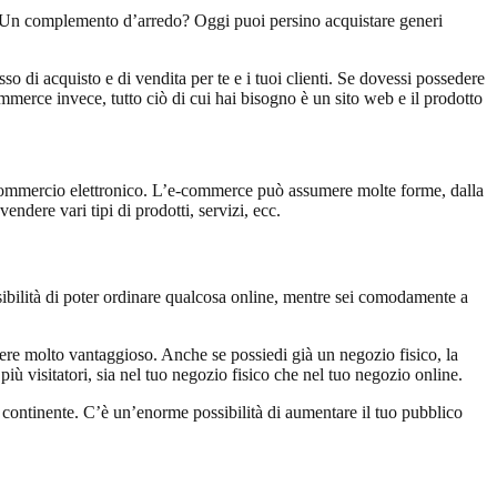
e? Un complemento d’arredo? Oggi puoi persino acquistare generi
so di acquisto e di vendita per te e i tuoi clienti. Se dovessi possedere
mmerce invece, tutto ciò di cui hai bisogno è un sito web e il prodotto
i commercio elettronico. L’e-commerce può assumere molte forme, dalla
ndere vari tipi di prodotti, servizi, ecc.
ibilità di poter ordinare qualcosa online, mentre sei comodamente a
ssere molto vantaggioso. Anche se possiedi già un negozio fisico, la
ù visitatori, sia nel tuo negozio fisico che nel tuo negozio online.
tro continente. C’è un’enorme possibilità di aumentare il tuo pubblico