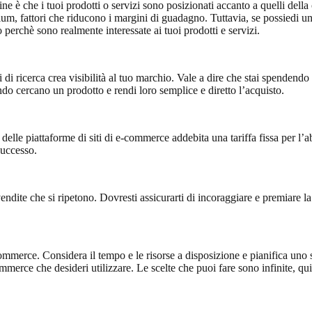
 è che i tuoi prodotti o servizi sono posizionati accanto a quelli della c
um, fattori che riducono i margini di guadagno. Tuttavia, se possiedi un s
olo perchè sono realmente interessate ai tuoi prodotti e servizi.
 di ricerca crea visibilità al tuo marchio. Vale a dire che stai spendend
ndo cercano un prodotto e rendi loro semplice e diretto l’acquisto.
delle piattaforme di siti di e-commerce addebita una tariffa fissa per l’
successo.
endite che si ripetono. Dovresti assicurarti di incoraggiare e premiare la 
-commerce. Considera il tempo e le risorse a disposizione e pianifica uno
commerce che desideri utilizzare. Le scelte che puoi fare sono infinite, 