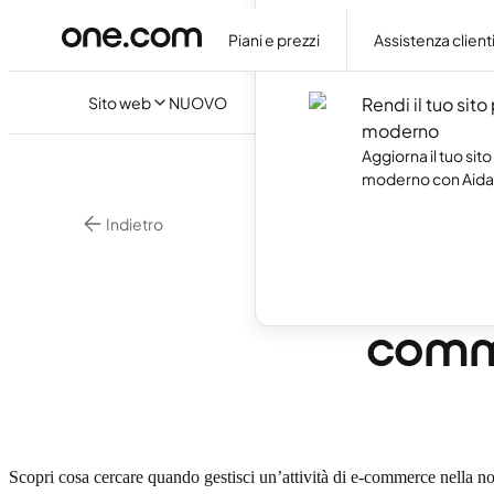
Crea il tuo sito web
artificiale, senza s
Piani e prezzi
Assistenza client
codice.
Sito web
NUOVO
Rendi il tuo sito
moderno
Aggiorna il tuo sito
moderno con Aida 
Indietro
•
8 m
Ecommerce
Perch
comm
Scopri cosa cercare quando gestisci un’attività di e-commerce nella no