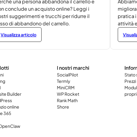
erché una persona abbandona il carrello e
Abbiamo
on conclude un acquisto online? Leggi i
migliora
stri suggerimenti e trucchi per ridurre il
pratica i
asso di abbandono del carrello.
attivit
Visualizza articolo
Visuali
otti
I nostri marchi
Infor
ni
SocialPilot
Stato
ing
Termly
Prezzi
l
MiniCRM
Modulo
ite Builder
WP Rocket
propri
Press
Rank Math
zio online
Shore
ce 365
OpenClaw