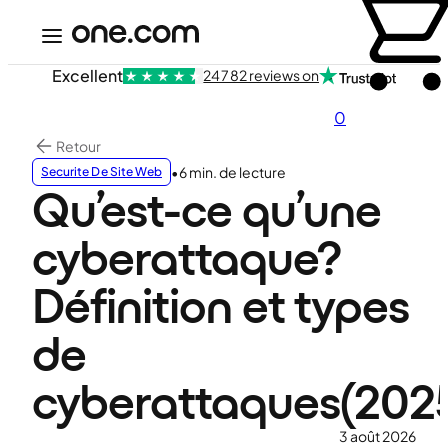
Excellent
24 782 reviews on
0
Retour
•
6 min. de lecture
Securite De Site Web
Qu’est-ce qu’une
cyberattaque?
Définition et types
de
cyberattaques(202
3 août 2026